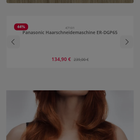
Produktgalerie überspringen
44
%
47101
Panasonic Haarschneidemaschine ER-DGP65
Verkaufspreis:
134,90 €
Regulärer Preis:
239,00 €
Mehr erfahren