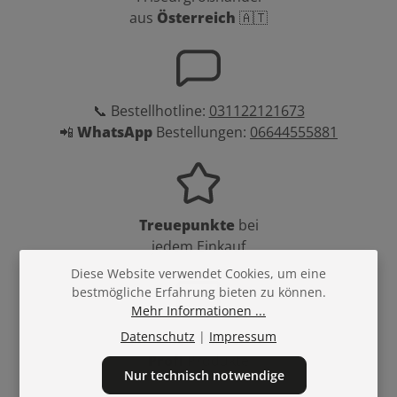
aus
Österreich
🇦🇹
📞 Bestellhotline:
031122121673
📲
WhatsApp
Bestellungen:
06644555881
Treuepunkte
bei
jedem Einkauf
Diese Website verwendet Cookies, um eine
bestmögliche Erfahrung bieten zu können.
Mehr Informationen ...
Datenschutz
|
Impressum
Über
10.000
Profi
Produkte
Nur technisch notwendige