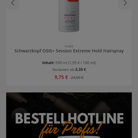
15065
Schwarzkopf OSIS+ Session Extreme Hold Hairspray
Inhalt:
500 ml
(1,95 € / 100 ml)
Varianten ab
3,35 €
Verkaufspreis:
9,75 €
Regulärer Preis:
24,00 €