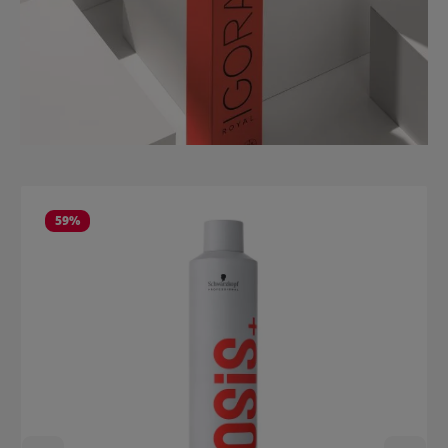
Produktgalerie überspringen
59
%