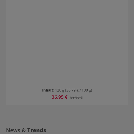
Inhalt:
120 g
(30,79 € / 100 g)
Verkaufspreis:
36,95 €
Regulärer Preis:
58,95 €
News &
Trends