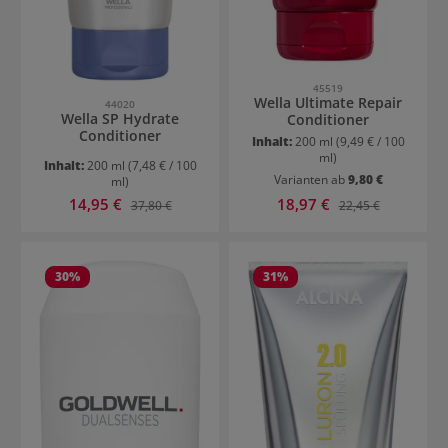
45519
Wella Ultimate Repair
44020
Wella SP Hydrate
Conditioner
Conditioner
Inhalt:
200 ml
(9,49 € / 100
ml)
Inhalt:
200 ml
(7,48 € / 100
Varianten ab
9,80 €
ml)
Verkaufspreis:
Verkaufspreis:
14,95 €
Regulärer Preis:
18,97 €
Regulärer Preis:
37,80 €
22,45 €
30
%
31
%