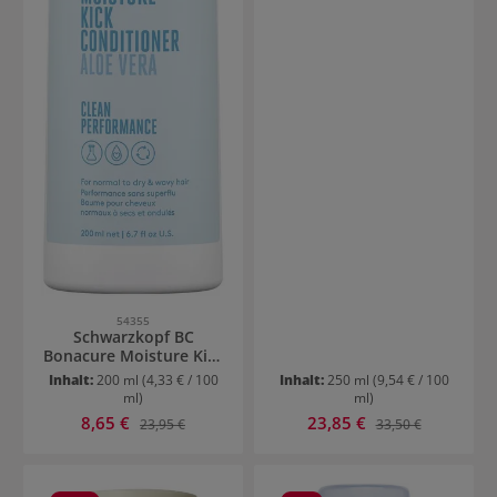
54355
Schwarzkopf BC
Bonacure Moisture Kick
Conditioner
Inhalt:
200 ml
(4,33 € / 100
Inhalt:
250 ml
(9,54 € / 100
ml)
ml)
Verkaufspreis:
Verkaufspreis:
8,65 €
Regulärer Preis:
23,85 €
Regulärer Preis:
23,95 €
33,50 €