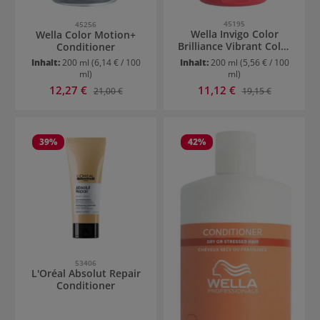
45195
45256
Wella Invigo Color
Wella Color Motion+
Brilliance Vibrant Color
Conditioner
Conditioner kräftiges
Inhalt:
200 ml
(6,14 € / 100
Inhalt:
200 ml
(5,56 € / 100
Haar
ml)
ml)
Verkaufspreis:
Verkaufspreis:
12,27 €
Regulärer Preis:
11,12 €
Regulärer Preis:
21,00 €
19,15 €
39
%
42
%
53406
L'Oréal Absolut Repair
Conditioner