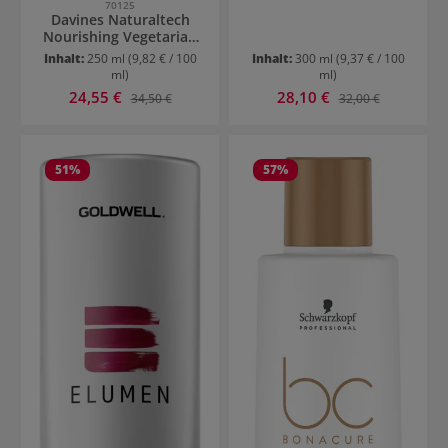
70125
Davines Naturaltech
Nourishing Vegetarian
Miracle Conditioner
Inhalt:
250 ml
(9,82 € / 100
Inhalt:
300 ml
(9,37 € / 100
ml)
ml)
Verkaufspreis:
Verkaufspreis:
24,55 €
Regulärer Preis:
28,10 €
Regulärer Preis:
34,50 €
32,00 €
51
%
57
%