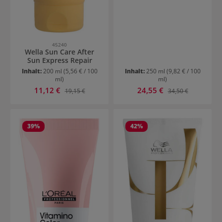
45240
Wella Sun Care After
Sun Express Repair
Inhalt:
200 ml
(5,56 € / 100
Inhalt:
250 ml
(9,82 € / 100
ml)
ml)
Verkaufspreis:
Verkaufspreis:
11,12 €
Regulärer Preis:
24,55 €
Regulärer Preis:
19,15 €
34,50 €
39
%
42
%