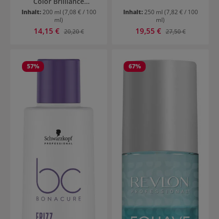
Color Brilliance
Conditioner
Inhalt:
200 ml
(7,08 € / 100
Inhalt:
250 ml
(7,82 € / 100
ml)
ml)
Verkaufspreis:
Verkaufspreis:
14,15 €
Regulärer Preis:
19,55 €
Regulärer Preis:
20,20 €
27,50 €
57
%
67
%