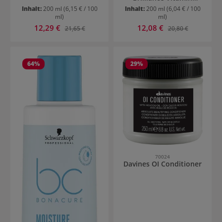
Conditioning Mousse
Inhalt:
200 ml
(6,15 € / 100
Inhalt:
200 ml
(6,04 € / 100
ml)
ml)
Verkaufspreis:
Verkaufspreis:
12,29 €
Regulärer Preis:
12,08 €
Regulärer Preis:
21,65 €
20,80 €
64
%
29
%
70024
Davines OI Conditioner