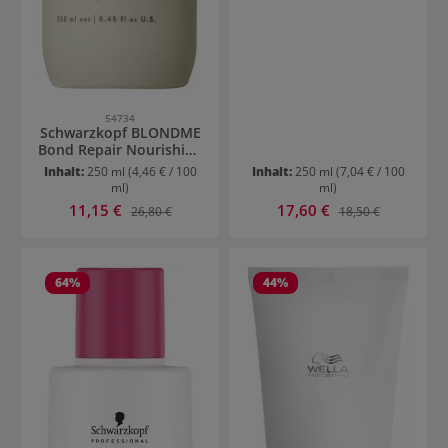
54734
Schwarzkopf BLONDME
Bond Repair Nourishing
Conditioner
Inhalt:
250 ml
(4,46 € / 100
Inhalt:
250 ml
(7,04 € / 100
ml)
ml)
Verkaufspreis:
Verkaufspreis:
11,15 €
Regulärer Preis:
17,60 €
Regulärer Preis:
26,80 €
18,50 €
64
%
44
%