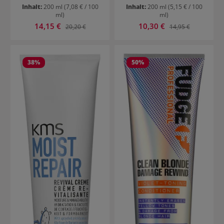
Inhalt:
200 ml
(7,08 € / 100
Inhalt:
200 ml
(5,15 € / 100
ml)
ml)
Verkaufspreis:
Verkaufspreis:
14,15 €
Regulärer Preis:
10,30 €
Regulärer Preis:
20,20 €
14,95 €
38
%
50
%