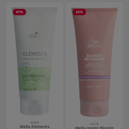
41
%
42
%
45284
45238
Wella Elements
Wella Invigo Blonde