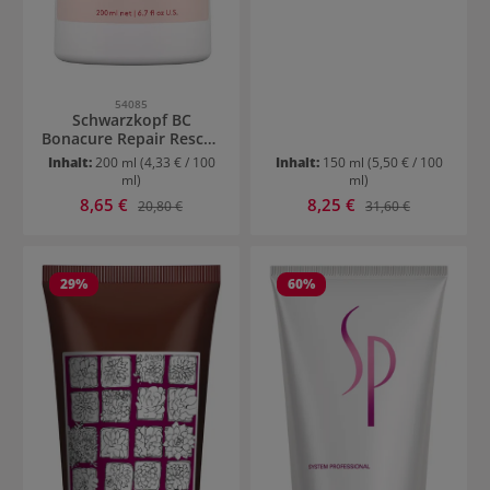
54085
Schwarzkopf BC
Bonacure Repair Rescue
Conditioner
Inhalt:
200 ml
(4,33 € / 100
Inhalt:
150 ml
(5,50 € / 100
ml)
ml)
Verkaufspreis:
Verkaufspreis:
8,65 €
Regulärer Preis:
8,25 €
Regulärer Preis:
20,80 €
31,60 €
29
%
60
%