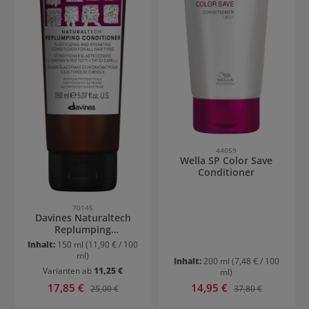
44059
Wella SP Color Save
Conditioner
70145
Davines Naturaltech
Replumping
Conditioner
Inhalt:
150 ml
(11,90 € / 100
ml)
Inhalt:
200 ml
(7,48 € / 100
Varianten ab
11,25 €
ml)
Verkaufspreis:
Verkaufspreis:
17,85 €
Regulärer Preis:
14,95 €
Regulärer Preis:
25,00 €
37,80 €