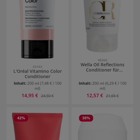
45265
Wella Oil Reflections
53163
Conditioner für
L'Oréal Vitamino Color
strahlenden Glanz
Conditioner
Inhalt:
200 ml
(7,48 € / 100
Inhalt:
200 ml
(6,29 € / 100
ml)
ml)
Verkaufspreis:
Verkaufspreis:
14,95 €
Regulärer Preis:
12,57 €
Regulärer Preis:
24,50 €
21,65 €
42
%
30
%