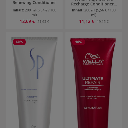
Renewing Conditioner
Recharge Conditioner -
kühle Bondtöne
Inhalt:
200 ml
(6,34 € / 100
Inhalt:
200 ml
(5,56 € / 100
ml)
ml)
Verkaufspreis:
Verkaufspreis:
12,69 €
Regulärer Preis:
11,12 €
Regulärer Preis:
21,65 €
19,15 €
60
%
16
%