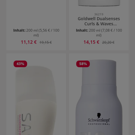
36219
Goldwell Dualsenses
Curls & Waves
Conditioner
Inhalt:
200 ml
(5,56 € / 100
Inhalt:
200 ml
(7,08 € / 100
ml)
ml)
Verkaufspreis:
Verkaufspreis:
11,12 €
Regulärer Preis:
14,15 €
Regulärer Preis:
19,15 €
20,20 €
43
%
58
%