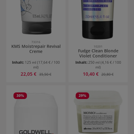
73316
KMS Moistrepair Revival
10201
Fudge Clean Blonde
Creme
Violet Conditioner
Inhalt:
125 ml
(17,64 € / 100
Inhalt:
250 ml
(4,16 € / 100
ml)
ml)
Verkaufspreis:
Verkaufspreis:
22,05 €
Regulärer Preis:
10,40 €
Regulärer Preis:
35,50 €
20,80 €
30
%
29
%