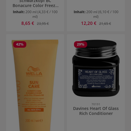
Schwarzkopf BC
Bonacure Color Freeze
Conditioner
Inhalt:
200 ml
(4,33 € / 100
Inhalt:
200 ml
(6,10 € / 100
ml)
ml)
Verkaufspreis:
Verkaufspreis:
8,65 €
Regulärer Preis:
12,20 €
Regulärer Preis:
23,95 €
21,65 €
42
%
29
%
70191
Davines Heart Of Glass
Rich Conditioner