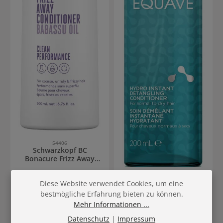
54406
Schwarzkopf BC
Bonacure Frizz Away
Conditioner
86262
Diese Website verwendet Cookies, um eine
Revlon Professional
bestmögliche Erfahrung bieten zu können.
Equave Hydro Instant
Mehr Informationen ...
Detangling
Inhalt:
200 ml
(4,33 € / 100
Inhalt:
200 ml
(4,63 € / 100
ml)
ml)
Datenschutz
|
Impressum