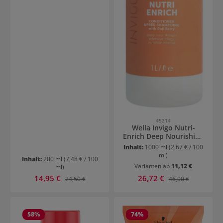
45214
Wella Invigo Nutri-
Enrich Deep Nourishing
Conditioner
Inhalt:
1000 ml
(2,67 € / 100
ml)
Inhalt:
200 ml
(7,48 € / 100
Varianten ab
11,12 €
ml)
Verkaufspreis:
Verkaufspreis:
14,95 €
Regulärer Preis:
26,72 €
Regulärer Preis:
24,50 €
46,00 €
58
%
74
%