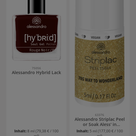
75056
Alessandro Hybrid Lack
63376
Alessandro Striplac Peel
or Soak Aless' in
Wonderland
Inhalt:
8 ml
(79,38 € / 100
Inhalt:
5 ml
(177,00 € / 100
ml)
ml)