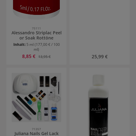
75111
Alessandro Striplac Peel
or Soak Rottöne
Inhalt:
5 ml
(177,00 € / 100
ml)
Verkaufspreis:
8,85 €
Regulärer Preis:
Regulärer Preis:
25,99 €
13,95 €
71357
Juliana Nails Gel Lack