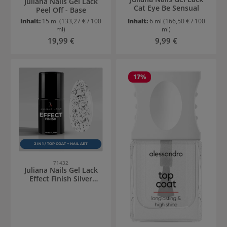
Juliana Nails Gel Lack
Cat Eye Be Sensual
Peel Off - Base
Inhalt:
15 ml
(133,27 € / 100
Inhalt:
6 ml
(166,50 € / 100
ml)
ml)
Regulärer Preis:
Regulärer Preis:
19,99 €
9,99 €
17
%
71432
Juliana Nails Gel Lack
Effect Finish Silver
Flakes