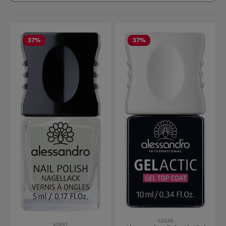
37
%
37
%
63238
63041