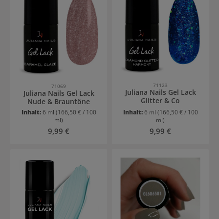
71123
71069
Juliana Nails Gel Lack
Juliana Nails Gel Lack
Glitter & Co
Nude & Brauntöne
Inhalt:
6 ml
(166,50 € / 100
Inhalt:
6 ml
(166,50 € / 100
ml)
ml)
Regulärer Preis:
Regulärer Preis:
9,99 €
9,99 €