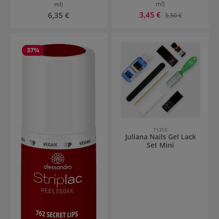
ml)
ml)
Verkaufspreis:
Regulärer Preis:
3,45 €
Regulärer Preis:
6,35 €
5,50 €
37
%
71355
Juliana Nails Gel Lack
Set Mini