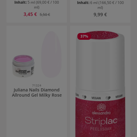
Inhalt:
5 ml
(69,00 € / 100
Inhalt:
6 ml
(166,50 € / 100
ml)
ml)
Verkaufspreis:
3,45 €
Regulärer Preis:
Regulärer Preis:
9,99 €
5,50 €
37
%
71324
Juliana Nails Diamond
Allround Gel Milky Rose