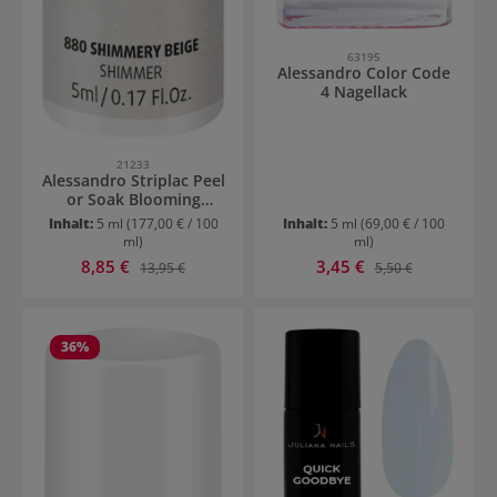
63195
Alessandro Color Code
4 Nagellack
21233
Alessandro Striplac Peel
or Soak Blooming
Spring
Inhalt:
5 ml
(177,00 € / 100
Inhalt:
5 ml
(69,00 € / 100
ml)
ml)
Verkaufspreis:
Verkaufspreis:
8,85 €
Regulärer Preis:
3,45 €
Regulärer Preis:
13,95 €
5,50 €
36
%