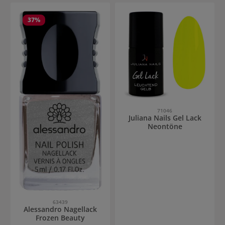
37
%
71046
Juliana Nails Gel Lack
Neontöne
63439
Alessandro Nagellack
Frozen Beauty