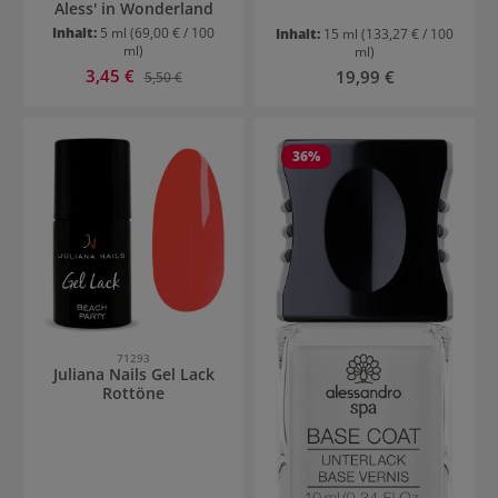
Aless' in Wonderland
Inhalt:
5 ml
(69,00 € / 100
Inhalt:
15 ml
(133,27 € / 100
ml)
ml)
Verkaufspreis:
3,45 €
Regulärer Preis:
Regulärer Preis:
19,99 €
5,50 €
36
%
71293
Juliana Nails Gel Lack
Rottöne