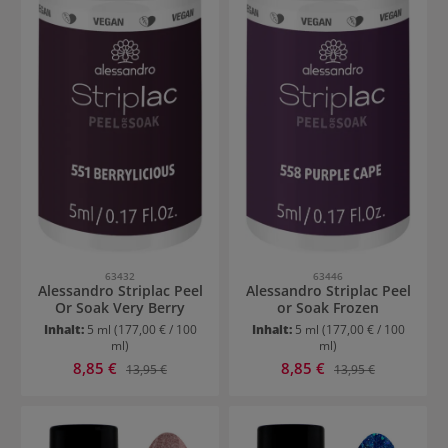
63432
63446
Alessandro Striplac Peel
Alessandro Striplac Peel
Or Soak Very Berry
or Soak Frozen
Inhalt:
5 ml
(177,00 € / 100
Inhalt:
5 ml
(177,00 € / 100
ml)
ml)
Verkaufspreis:
Verkaufspreis:
8,85 €
Regulärer Preis:
8,85 €
Regulärer Preis:
13,95 €
13,95 €