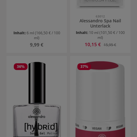
63012
Alessandro Spa Nail
Unterlack
Inhalt:
10 ml
(101,50 € / 100
Inhalt:
6 ml
(166,50 € / 100
ml)
ml)
Verkaufspreis:
Regulärer Preis:
10,15 €
Regulärer Preis:
9,99 €
15,95 €
36
%
37
%