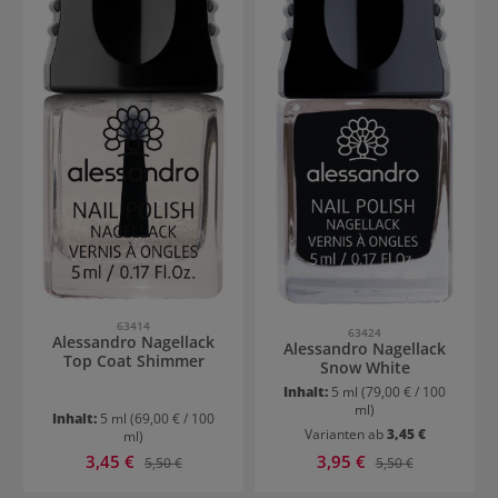
63414
63424
Alessandro Nagellack
Alessandro Nagellack
Top Coat Shimmer
Snow White
Inhalt:
5 ml
(79,00 € / 100
ml)
Inhalt:
5 ml
(69,00 € / 100
Varianten ab
3,45 €
ml)
Verkaufspreis:
Verkaufspreis:
3,45 €
Regulärer Preis:
3,95 €
Regulärer Preis:
5,50 €
5,50 €