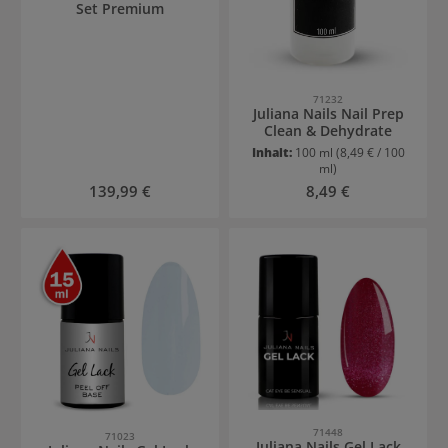
Set Premium
71232
Juliana Nails Nail Prep
Clean & Dehydrate
Inhalt:
100 ml
(8,49 € / 100
ml)
Regulärer Preis:
Regulärer Preis:
139,99 €
8,49 €
71448
71023
Juliana Nails Gel Lack