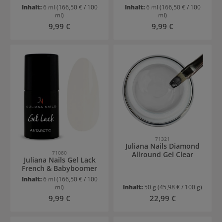
Inhalt:
6 ml
(166,50 € / 100
Inhalt:
6 ml
(166,50 € / 100
ml)
ml)
Regulärer Preis:
Regulärer Preis:
9,99 €
9,99 €
71321
Juliana Nails Diamond
71080
Allround Gel Clear
Juliana Nails Gel Lack
French & Babyboomer
Inhalt:
6 ml
(166,50 € / 100
ml)
Inhalt:
50 g
(45,98 € / 100 g)
Regulärer Preis:
Regulärer Preis:
9,99 €
22,99 €