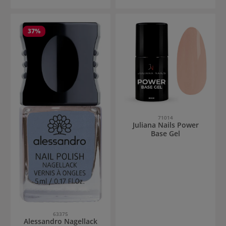
37
%
71014
Juliana Nails Power
Base Gel
63375
Alessandro Nagellack