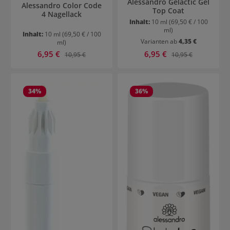
Alessandro Gelactic Gel
Alessandro Color Code
Top Coat
4 Nagellack
Inhalt:
10 ml
(69,50 € / 100
ml)
Inhalt:
10 ml
(69,50 € / 100
Varianten ab
4,35 €
ml)
Verkaufspreis:
Verkaufspreis:
6,95 €
Regulärer Preis:
6,95 €
Regulärer Preis:
10,95 €
10,95 €
34
%
36
%