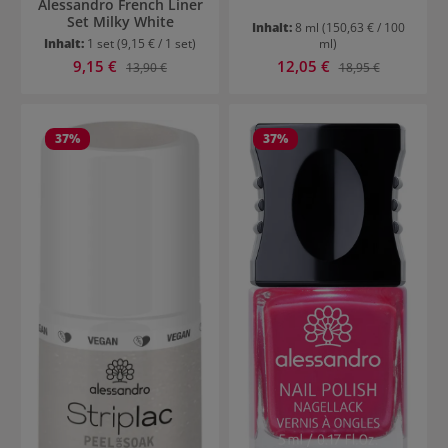
Alessandro French Liner
Set Milky White
Inhalt:
8 ml
(150,63 € / 100
Inhalt:
1 set
(9,15 € / 1 set)
ml)
Verkaufspreis:
Verkaufspreis:
9,15 €
Regulärer Preis:
12,05 €
Regulärer Preis:
13,90 €
18,95 €
37
%
37
%