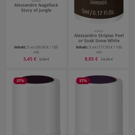
63392
Alessandro Nagellack
Story of Jungle
63429
Alessandro Striplac Peel
or Soak Snow White
Inhalt:
5 ml
(69,00 € / 100
Inhalt:
5 ml
(177,00 € / 100
ml)
ml)
Verkaufspreis:
Verkaufspreis:
3,45 €
Regulärer Preis:
8,85 €
Regulärer Preis:
5,50 €
13,95 €
37
%
37
%