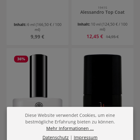
19415
Alessandro Top Coat
Inhalt:
10 ml
(124,50 € / 100
Inhalt:
6 ml
(166,50 € / 100
ml)
ml)
Verkaufspreis:
Regulärer Preis:
12,45 €
Regulärer Preis:
9,99 €
14,95 €
36
%
Diese Website verwendet Cookies, um eine
bestmögliche Erfahrung bieten zu können.
Mehr Informationen ...
Datenschutz
|
Impressum