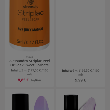
63461
Alessandro Striplac Peel
Or Soak Sweet Sorbets
Inhalt:
5 ml
(177,00 € / 100
Inhalt:
6 ml
(166,50 € / 100
ml)
ml)
Verkaufspreis:
8,85 €
Regulärer Preis:
Regulärer Preis:
9,99 €
13,95 €