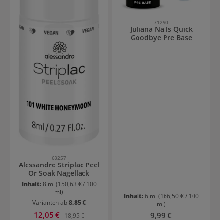
71290
Juliana Nails Quick
Goodbye Pre Base
63257
Alessandro Striplac Peel
Or Soak Nagellack
Inhalt:
8 ml
(150,63 € / 100
ml)
Inhalt:
6 ml
(166,50 € / 100
Varianten ab
8,85 €
ml)
Verkaufspreis:
12,05 €
Regulärer Preis:
Regulärer Preis:
9,99 €
18,95 €