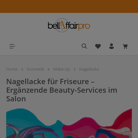
alt springen
Du hast 0 Produkt
Waren
Home
Kosmetik
Make-Up
Nagellacke
Nagellacke für Friseure –
Ergänzende Beauty-Services im
Salon