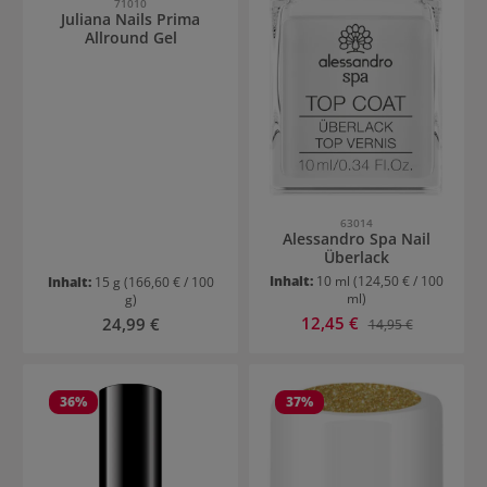
71010
Juliana Nails Prima
Allround Gel
63014
Alessandro Spa Nail
Überlack
Inhalt:
10 ml
(124,50 € / 100
Inhalt:
15 g
(166,60 € / 100
ml)
g)
Verkaufspreis:
Regulärer Preis:
12,45 €
Regulärer Preis:
24,99 €
14,95 €
36
%
37
%