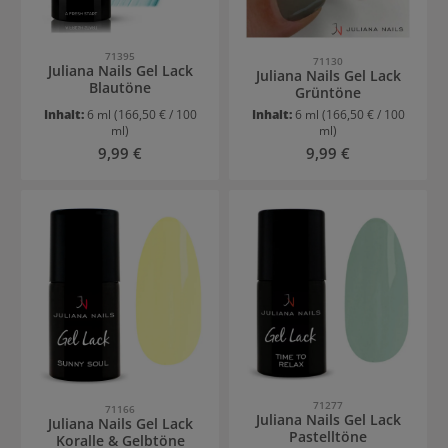
71395
71130
Juliana Nails Gel Lack
Juliana Nails Gel Lack
Blautöne
Grüntöne
Inhalt:
6 ml
(166,50 € / 100
Inhalt:
6 ml
(166,50 € / 100
ml)
ml)
Regulärer Preis:
Regulärer Preis:
9,99 €
9,99 €
71277
71166
Juliana Nails Gel Lack
Juliana Nails Gel Lack
Pastelltöne
Koralle & Gelbtöne