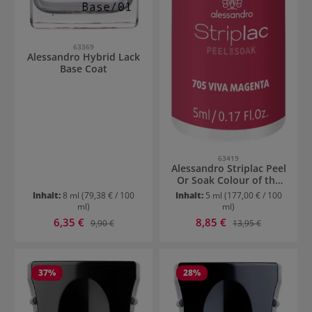
63369
Alessandro Hybrid Lack
Base Coat
63419
Alessandro Striplac Peel
Or Soak Colour of the
Year Viva Magenta
Inhalt:
8 ml
(79,38 € / 100
Inhalt:
5 ml
(177,00 € / 100
ml)
ml)
Verkaufspreis:
Verkaufspreis:
6,35 €
Regulärer Preis:
8,85 €
Regulärer Preis:
9,90 €
13,95 €
37
%
28
%