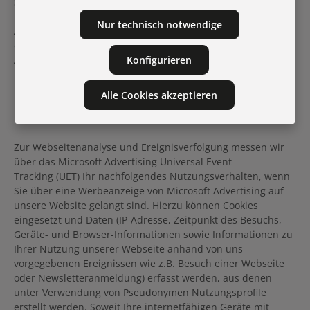
Suchergebnissen sowie auf den Webseiten Dritter wird bei
Besuch unserer Webseite das sog. Microsoft
Nur technisch notwendige
Advertising Remarketing Cookie gesetzt, das automatisch
durch die Erhebung und Verarbeitung von Daten (IP-
Adresse, Zeitpunkt des Besuchs, Geräte- und Browser-
Konfigurieren
Informationen sowie Informationen zu Ihrer Nutzung
unserer Webseite) und mittels einer pseudonymen CookieID
Alle Cookies akzeptieren
und auf Grundlage der von Ihnen besuchten Seiten eine
interessenbasierte Werbung ermöglicht.
Zur Webseitenanalyse und Ereignisverfolgung messen wir
über das Microsoft Advertising Universal Event
Tracking (UET) Ihr nachfolgendes Nutzungsverhalten, wenn
Sie über eine Werbeanzeige von Microsoft Advertising auf
unsere Website gelangt sind. Hierzu können Cookies
eingesetzt und Daten (IP-Adresse, Zeitpunkt des Besuchs,
Geräte- und Browser-Informationen sowie Informationen zu
Ihrer Nutzung unserer Webseite anhand von uns
vorgegebenen Ereignissen wie z.B. Besuch einer Webseite
oder Newsletteranmeldung) erfasst werden, aus denen
unter Verwendung von Pseudonymen Nutzungsprofile
erstellt werden. Soweit Ihre internetfähigen Geräte mit