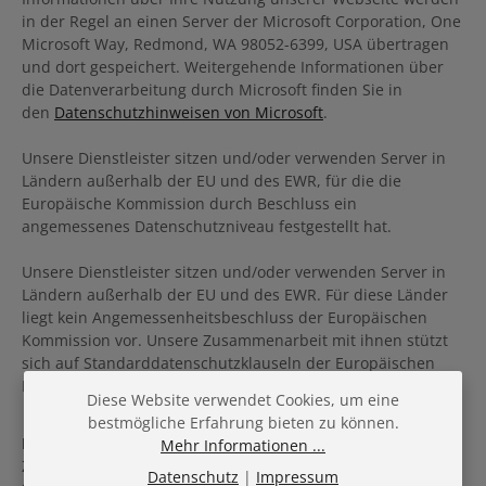
in der Regel an einen Server der Microsoft Corporation, One
Microsoft Way, Redmond, WA 98052-6399, USA übertragen
und dort gespeichert. Weitergehende Informationen über
die Datenverarbeitung durch Microsoft finden Sie in
den
Datenschutzhinweisen von Microsoft
.
Unsere Dienstleister sitzen und/oder verwenden Server in
Ländern außerhalb der EU und des EWR, für die die
Europäische Kommission durch Beschluss ein
angemessenes Datenschutzniveau festgestellt hat.
Unsere Dienstleister sitzen und/oder verwenden Server in
Ländern außerhalb der EU und des EWR. Für diese Länder
liegt kein Angemessenheitsbeschluss der Europäischen
Kommission vor. Unsere Zusammenarbeit mit ihnen stützt
sich auf Standarddatenschutzklauseln der Europäischen
Kommission.
Diese Website verwendet Cookies, um eine
bestmögliche Erfahrung bieten zu können.
Microsoft Advertising
Mehr Informationen ...
Zu Werbezwecken in den Bing, Yahoo und MSN
Datenschutz
|
Impressum