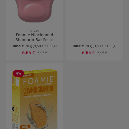
61236
Foamie Niacinamid
Shampoo Bar Feste
Pflege für Kräftigung
Inhalt:
70 g
(9,50 € / 100 g)
Inhalt:
70 g
(9,50 € / 100 g)
Verkaufspreis:
Verkaufspreis:
6,65 €
Regulärer Preis:
6,65 €
Regulärer Preis:
6,95 €
6,95 €
4
%