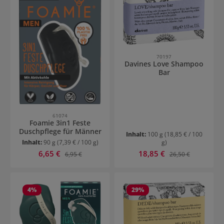
70197
Davines Love Shampoo
Bar
61074
Foamie 3in1 Feste
Duschpflege für Männer
Inhalt:
100 g
(18,85 € / 100
Inhalt:
90 g
(7,39 € / 100 g)
g)
Verkaufspreis:
Verkaufspreis:
6,65 €
Regulärer Preis:
18,85 €
Regulärer Preis:
6,95 €
26,50 €
4
%
29
%