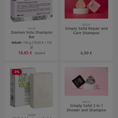
88220
Simply Solid Repair and
70198
Davines Volu Shampoo
Care Shampoo
Bar
Inhalt:
100 g
(18,85 € / 100
g)
Verkaufspreis:
18,85 €
Regulärer Preis:
Regulärer Preis:
6,99 €
26,50 €
3
%
88217
Simply Solid 2 in 1
Shower and Shampoo
36280