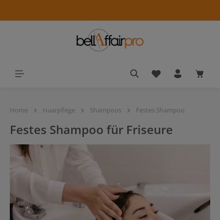
alt springen
Du hast 0 Produkt
Waren
Home
Haarpflege
Shampoos
Festes Shampoo
Festes Shampoo für Friseure