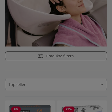
Produkte filtern
4
%
29
%