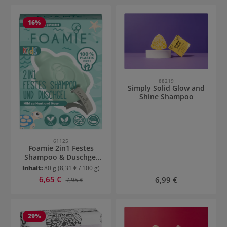
16
%
88219
Simply Solid Glow and
Shine Shampoo
61125
Foamie 2in1 Festes
Shampoo & Duschgel
Kids
Inhalt:
80 g
(8,31 € / 100 g)
Verkaufspreis:
6,65 €
Regulärer Preis:
Regulärer Preis:
6,99 €
7,95 €
29
%