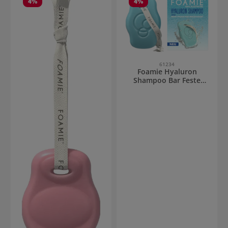
4
%
4
%
61234
Foamie Hyaluron
Shampoo Bar Feste
Pflege für Feuchtigkeit