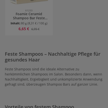
61233
Foamie Ceramid
Shampoo Bar Feste
Pflege für Reparatur
Inhalt:
80 g
(8,31 € / 100 g)
Verkaufspreis:
6,65 €
Regulärer Preis:
6,95 €
Feste Shampoos – Nachhaltige Pflege für
gesundes Haar
Feste Shampoos sind die ideale Alternative zu
herkömmlichen Shampoos im Salon. Besonders dann, wenn
Nachhaltigkeit, Ergiebigkeit und unkomplizierte Anwendung
gefragt sind, überzeugen Shampoo Bars auf ganzer Linie.
Vorteile von festem Shampoo