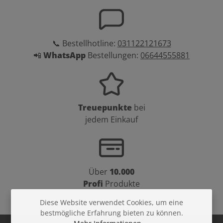
📞 Bestellhotline:
031122121673
📲
WhatsApp
Bestellungen:
06644555881
Treuepunkte
bei
jedem Einkauf
Über
10.000
Profi
Produkte
Diese Website verwendet Cookies, um eine
bestmögliche Erfahrung bieten zu können.