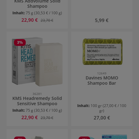
KMS Addvolume Solid
Shampoo
Inhalt:
75 g
(30,53 € / 100 g)
Verkaufspreis:
22,90 €
Regulärer Preis:
Regulärer Preis:
5,99 €
23,70 €
3
%
12649
Davines MOMO
Shampoo Bar
36281
KMS Headremedy Solid
Sensitive Shampoo
Inhalt:
100 gr
(27,00 € / 100
Inhalt:
75 g
(30,53 € / 100 g)
gr)
Verkaufspreis:
22,90 €
Regulärer Preis:
Regulärer Preis:
27,00 €
23,70 €