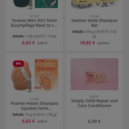
61227
70196
Foamie Men 3in1 Feste
Davines Dede Shampoo
Duschpflege Back to the
Bar
roots
Inhalt:
100 g
(18,85 € / 100
Inhalt:
1 Stk
(6,65 € / 1 Stk)
g)
Verkaufspreis:
Verkaufspreis:
6,65 €
Regulärer Preis:
18,85 €
Regulärer Preis:
6,95 €
26,50 €
4
%
88221
61235
Simply Solid Repair and
Foamie Festes Shampoo
Care Conditioner
Squalan Feste
Lockenpflege
Inhalt:
70 g
(9,50 € / 100 g)
Verkaufspreis:
6,65 €
Regulärer Preis:
Regulärer Preis:
6,99 €
6,95 €