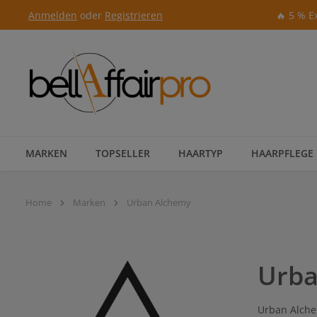
Anmelden
oder
Registrieren
🔥 5 % E
Zur Hauptnavigation springen
MARKEN
TOPSELLER
HAARTYP
HAARPFLEGE
Home
Marken
Urban Alchemy
Urba
Urban Alche