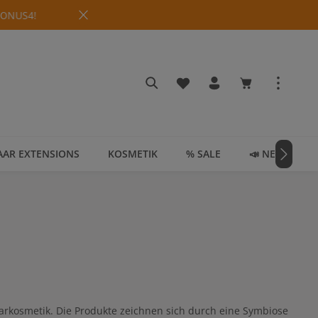
 BONUS4!
Du hast 0 Produkte auf dem
Warenkorb enth
AAR EXTENSIONS
KOSMETIK
% SALE
📣 NEWS & T
arkosmetik. Die Produkte zeichnen sich durch eine Symbiose