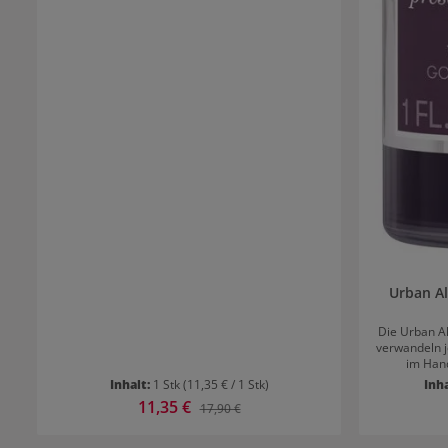
Urban A
Die Urban A
verwandeln 
im Hand
Blondpflege
Inhalt:
1 Stk
(11,35 € / 1 Stk)
Inh
zum bestehe
Verkaufspreis:
11,35 €
Regulärer Preis:
17,90 €
und können 
an Neutrali
funktionier