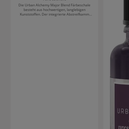
Die Urban Alchemy Major Blend Färbeschale
besteht aus hochwertigen, langlebigen
Kunststoffen. Der integrierte Abstreifkamm
sorgt dafür, dass überschüssige Farbe wieder
zurück in die Schale kommt und der
Produktverbrauch so minimiert wird. Mit der
Anti-Rutsch-Funktion ist die Färbeschale perfekt
zum Anmischen und Aktivieren von Emulsionen
geeignet.