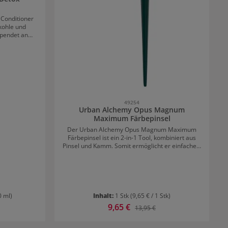
Conditioner
vkohle und
spendet an
igkeit und
der
arbon Detox
ichmäßig im
nuten im Haar
swaschen.
49254
Urban Alchemy Opus Magnum
Maximum Färbepinsel
Der Urban Alchemy Opus Magnum Maximum
Färbepinsel ist ein 2-in-1 Tool, kombiniert aus
Pinsel und Kamm. Somit ermöglicht er einfaches,
effektives Auftragen von Haarfarben. Die
Premium Precision Qualitäts-Borsten sind in
unterschiedlichen Längen vorhanden. Die
Pinselspitze kann zum Teilen der Haare vor dem
Auftragen der Farbe verwendet werden. Wichtig:
Den Urban Alchemy Opus Magnum Maximum
0 ml)
Inhalt:
1 Stk
(9,65 € / 1 Stk)
Färbepinsel nach Gebrauch immer mit Wasser
Verkaufspreis:
9,65 €
 Preis:
Regulärer Preis:
13,95 €
und Seife auswaschen.