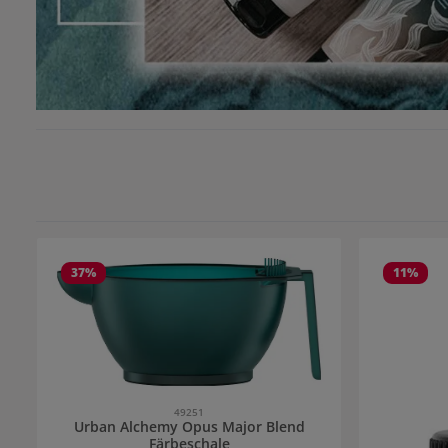
37
%
11
%
49251
Urban Alchemy Opus Major Blend
Färbeschale