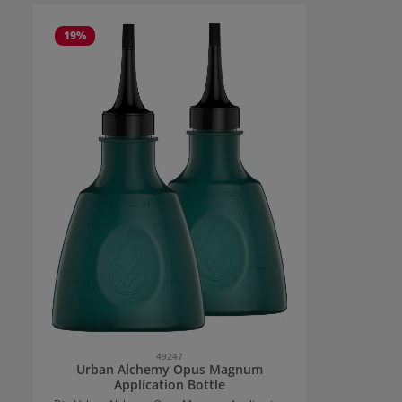
oder einer Leave-In 
entweder in
19
%
mit dem 
werden. Wenn
wurde, könne
Haarpflege
jedoch empfo
einer klein
Sh
Anwendu
Prescription Blonde 
Portion des
der Hand mi
Dann das P
das Blond in
wird eine w
Dosierun
Tropfen: Platinum Blond: 3-6 Tropfen be
Shampoo, Ma
Leave-In Creams Hellblon
Shampoo, Ma
Leave-In Creams Mittelblond:
Shampoo, Ma
49247
Urban Alchemy Opus Magnum
Application Bottle