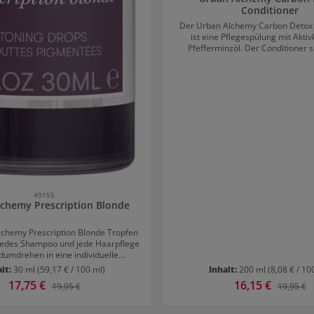
Conditioner
Der Urban Alchemy Carbon Detox 
ist eine Pflegespülung mit Akti
Pfefferminzöl. Der Conditioner 
jedem Tag tiefenwirksame Feucht
erfrischt die Kopfhaut. Anwendung von Urban
Alchemy Carbon Detox Conditioner Nach 
Haarwäsche mit Urban Alchemy C
Shampoo wird der Conditioner gle
feuchten Haar verteilt und drei Mi
belassen. Danach sorgfältig au
49155
lchemy Prescription Blonde
lchemy Prescription Blonde Tropfen
jedes Shampoo und jede Haarpflege
umdrehen in eine individuelle
. Die Tropfen werden einfach direkt
alt:
30 ml
(59,17 € / 100 ml)
Inhalt:
200 ml
(8,08 € / 10
nden Lieblingsprodukt hinzugefügt
Verkaufspreis:
17,75 €
Verkaufspreis:
16,15 €
Regulärer Preis:
Regulärer
19,95 €
19,95 €
auch nach dem persönlichen Bedarf
sierung dosiert werden. Die Tropfen
en mit Shampoo, Maske, Conditioner