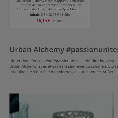
Die Urban Alchemy Opus Magnum Application
Bottle ist der Behälter zum Anmischen und
Auftragen des Urban Alchemy Opus Magnum
Signature Cleanse mit Wasser. Im Lieferumfang
Inhalt:
2 Stk
(8,08 € / 1 Stk)
sind zwei Flaschen enthalten.
Verkaufspreis:
16,15 €
Regulärer Preis:
19,90 €
Urban Alchemy #passionunite
Hinter dem Konzept von #passionunites steht die Überzeugung
Urban Alchemy ist es etwas Sensationelles zu schaffen. Etw
Produkte auch durch ein modernes, ansprechendes Äußeres u