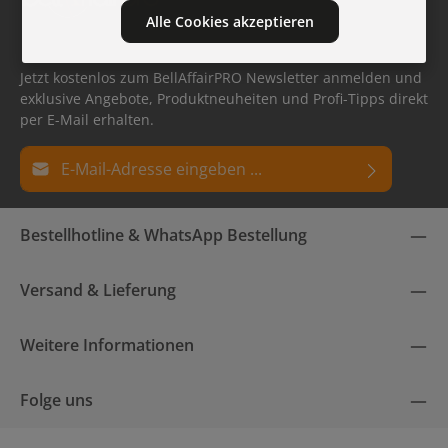
Alle Cookies akzeptieren
Jetzt kostenlos zum BellAffairPRO Newsletter anmelden und
exklusive Angebote, Produktneuheiten und Profi-Tipps direkt
per E-Mail erhalten.
E-Mail-Adresse*
Datenschutz
Die mit einem Stern (*) markierten Felder sind
Bestellhotline & WhatsApp Bestellung
Ich habe die
Datenschutzbestimmungen
zur Kenntnis
Pflichtfelder.
genommen und die
AGB
gelesen und bin mit ihnen
einverstanden.
Versand & Lieferung
Weitere Informationen
Folge uns