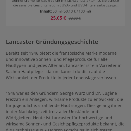
Sonnencreme für das Gesicht mit Lichtschutzfaktor 15. Sie schützt
die sensible Gesichtshaut mit UVA- und UVB-Filtern selbst gegen
die negativen Auswirkungen von Infrarot und sichtbarem Licht. Die
Inhalt:
50 ml
(50,10 € / 100 ml)
Sonnencreme mit seidiger Textur sorgt so für eine schöne, goldene
Verkaufspreis:
25,05 €
Regulärer Preis:
33,00 €
Bräune während zugleich die Spannkraft und Elastizität der Haut
aufrechterhalten wird. Durch die einzigartige Full Light Technologie
ist die Haut vor frühzeitiger Alterung und unerwünschter
Pigmentierung geschützt und kann eine gleichmäßige und schnelle
Bräune entwickeln. Die Sonnencreme verleiht dem Gesicht einen
Lancaster Gründungsgeschichte
sommerlichen, goldenen Teint und eine jugendliche Ausstrahlung.
Die Lancaster Sun Beauty Face Creme wurde speziell für mittlere
bis dunkle Haut entwickelt, um ihr eine strahlende, wunderschöne
Bereits seit 1946 bietet die französische Marke moderne
und lang anhaltende Bräunung zu verleihen und die
und innovative Sonnen- und Pflegeprodukte für alle
Hautgesundheit zu wahren. Sie ist ideal für Haut, die schnell bräunt
Hauttypen und jedes Alter an. Lancaster ist ein Vorreiter in
und nicht zu Sonnenbrand neigt. Ihre Haut verdient den besten und
hochwertigsten Sonnenschutz. Die Sun Beauty Silky Cream SPF15
Sachen Hautpflege - darum kannst du dich auf die
von Lancaster bietet mittleren bis dunkleren Hauttypen
Wirksamkeit der Produkte in jeder Lebenslage verlassen.
fassendsten Sonnenschutz und hilft dabei, eine strahlende,
gleichmässige Bräunung zu erzielen. Die einmalige Formel
kombiniert die exklusive Full Light Technology, mit dem verstärkten
1946 war es den Gründern George Wurz und Dr. Eugène
Tan Activator Complex, der die Melaninproduktion fördert. Die Sun
Beauty Silky Cream SPF 15 ermöglicht es so, eine wunderschöne,
Frezzati ein Anliegen, wirksame Produkte zu entwickeln, die
anhaltende Bräunung zu erzielen und gleichzeitig die
für jugendliche, strahlende Haut sorgen. Dies gelang ihnen
Jugendlichkeit der Haut zu wahren.
in der Nachkriegszeit trotz aller Umstände und
Widrigkeiten. Heute ist Lancaster für hochwertige und
wirksame Sonnen- und Gesichtspflegeprodukte bekannt, die
die Ergebnisse aus 70 Jahren Forschung in sich tragen.