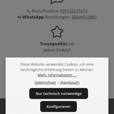
📞 Bestellhotline:
031122121673
📲
WhatsApp
Bestellungen:
06644555881
Treuepunkte
bei
jedem Einkauf
Diese Website verwendet Cookies, um eine
bestmögliche Erfahrung bieten zu können.
Mehr Informationen ...
Über
10.000
Profi
Produkte
Datenschutz
|
Impressum
Nur technisch notwendige
Konfigurieren