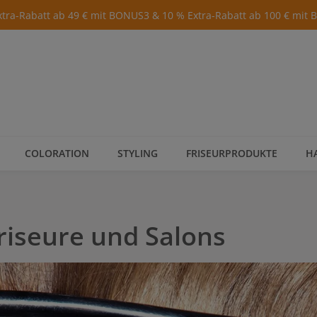
xtra-Rabatt ab 49 € mit BONUS3 & 10 % Extra-Rabatt ab 100 € mit
COLORATION
STYLING
FRISEURPRODUKTE
H
riseure und Salons