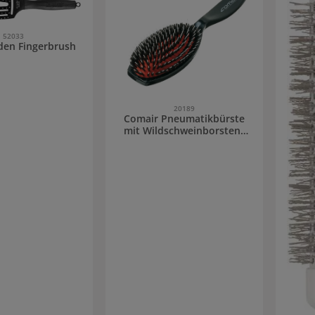
52033
rden Fingerbrush
20189
Comair Pneumatikbürste
mit Wildschweinborsten/
Stifte