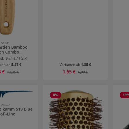
51241
Garden Bamboo
ch Combo
rrungsbürste
Stk
(9,74 € / 1 Stk)
nten ab
5,27 €
Varianten ab
1,35 €
ufspreis:
4 €
Verkaufspreis:
1,65 €
Regulärer Preis:
Regulärer Preis:
12,35 €
6,99 €
8
%
19
20267
ielkamm 519 Blue
ofi-Line