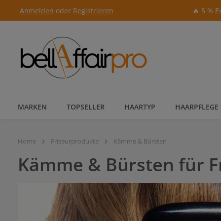
Anmelden
oder
Registrieren
🔥 5 % E
Zur Hauptnavigation springen
MARKEN
TOPSELLER
HAARTYP
HAARPFLEGE
Home
Friseurprodukte
Kämme & Bürsten
Kämme & Bürsten für F