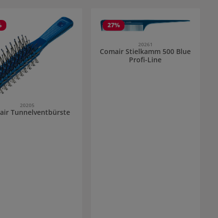
%
27
%
20261
Comair Stielkamm 500 Blue
Profi-Line
20205
ir Tunnelventbürste