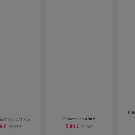
Inh
Varianten ab
4,90 €
Stk
(11,99 € / 1 Stk)
ufspreis:
99 €
Verkaufspreis:
5,80 €
Regulärer Preis:
Regulärer Preis:
29,95 €
8,10 €