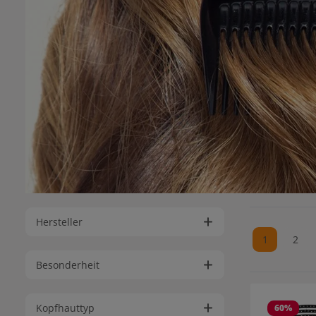
Hersteller
1
2
Seite
Seit
Besonderheit
Kopfhauttyp
60
%