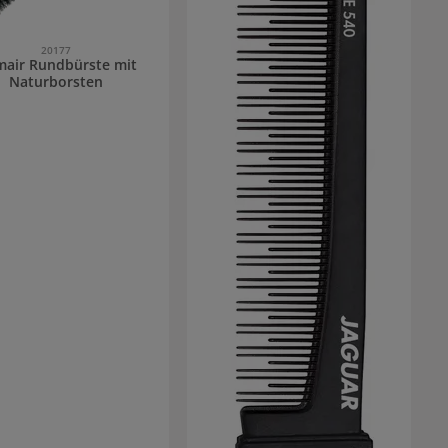
20177
air Rundbürste mit
Naturborsten