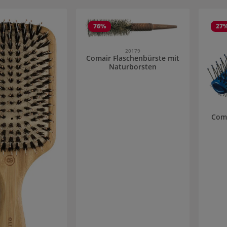
76
%
27
20179
Comair Flaschenbürste mit
Naturborsten
Coma