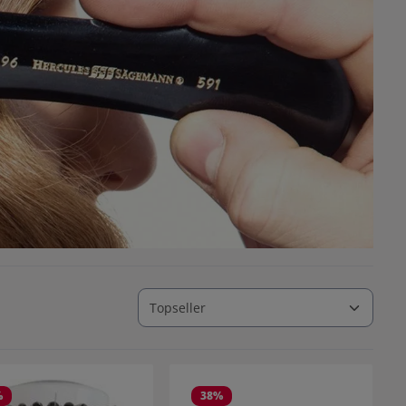
%
38
%