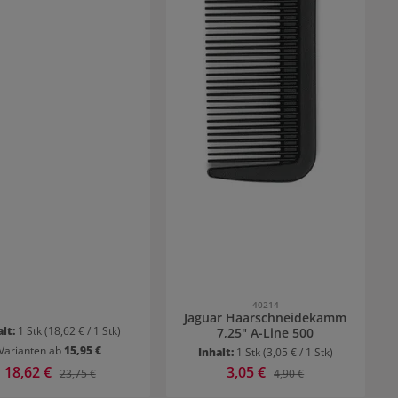
40214
Jaguar Haarschneidekamm
alt:
1 Stk
(18,62 € / 1 Stk)
7,25" A-Line 500
Varianten ab
15,95 €
Inhalt:
1 Stk
(3,05 € / 1 Stk)
Verkaufspreis:
18,62 €
Verkaufspreis:
3,05 €
Regulärer Preis:
Regulärer Preis:
23,75 €
4,90 €