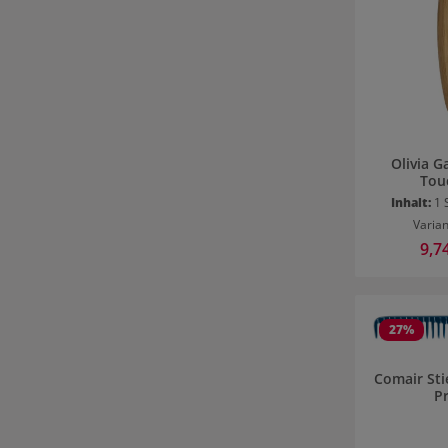
Olivia 
Tou
Entwi
Inhalt:
1 
Varia
Verka
9,7
27
%
Comair St
Pr