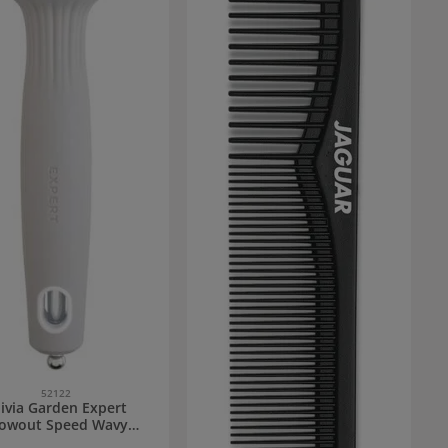
52122
ivia Garden Expert
lowout Speed Wavy
ristles Rundbürste