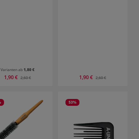
Varianten ab
1,80 €
Verkaufspreis:
1,90 €
Verkaufspreis:
1,90 €
Regulärer Preis:
Regulärer Preis:
2,60 €
2,60 €
%
53
%