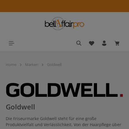
alt springen
🔥
5
%
Extra-
Rabatt
Du hast 0 Produkt
Waren
ab
49
€
mit
Home
Marken
Goldwell
BONUS3
&
10
%
Extra-
Rabatt
Goldwell
ab
100
€
Die Friseurmarke Goldwell steht für eine große
mit
Produktvielfalt und Verlässlichkeit. Von der Haarpflege über