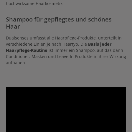
hochwirksame Haarkosmetik.
Shampoo für gepflegtes und schönes
Haar
Dualsenses umfasst alle Haarpflege-Produkte, unterteilt in
verschiedene Linien je nach Haartyp. Die
Basis jeder
Haarpflege-Routine
ist immer ein Shampoo, auf das dann
Conditioner, Masken und Leave-In Produkte in ihrer Wirkung
aufbauen.