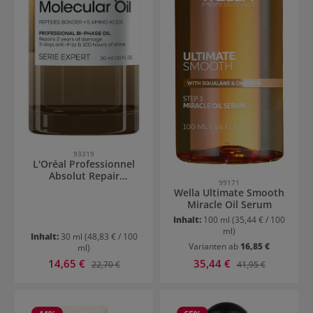
93319
L'Oréal Professionnel
Absolut Repair
99171
Molecular Bi-Phase Oil
Wella Ultimate Smooth
Miracle Oil Serum
Inhalt:
100 ml
(35,44 € / 100
ml)
Inhalt:
30 ml
(48,83 € / 100
Varianten ab
16,85 €
ml)
Verkaufspreis:
Verkaufspreis:
14,65 €
Regulärer Preis:
35,44 €
Regulärer Preis:
22,70 €
41,95 €