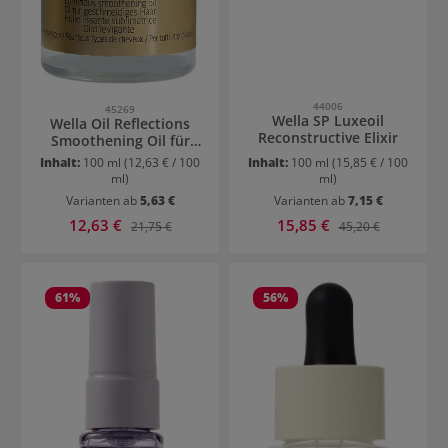
44006
45269
Wella SP Luxeoil
Wella Oil Reflections
Reconstructive Elixir
Smoothening Oil für
geschmeidiges Haar
Inhalt:
100 ml
(12,63 € / 100
Inhalt:
100 ml
(15,85 € / 100
ml)
ml)
Varianten ab
5,63 €
Varianten ab
7,15 €
Verkaufspreis:
Verkaufspreis:
12,63 €
Regulärer Preis:
15,85 €
Regulärer Preis:
21,75 €
45,20 €
61
%
56
%