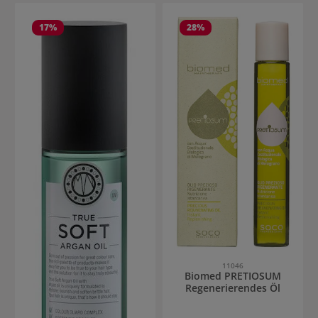
17
%
28
%
11046
Biomed PRETIOSUM
Regenerierendes Öl