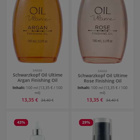
54658
54660
Schwarzkopf Oil Ultime
Schwarzkopf Oil Ultime
Argan Finishing Oil
Rose Finishing Oil
Inhalt:
100 ml
(13,35 € / 100
Inhalt:
100 ml
(13,35 € / 100
ml)
ml)
Verkaufspreis:
Verkaufspreis:
13,35 €
Regulärer Preis:
13,35 €
Regulärer Preis:
34,40 €
34,40 €
43
%
29
%