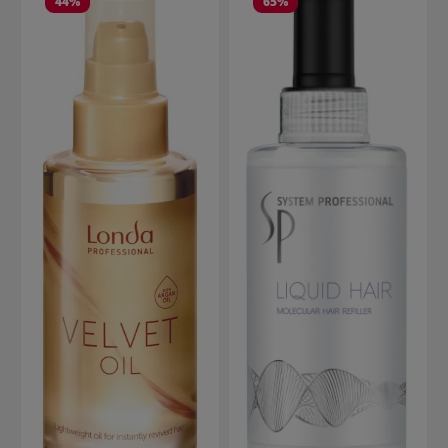
44
%
65
%