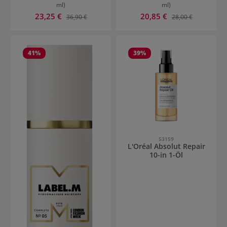
ml)
ml)
Verkaufspreis:
Verkaufspreis:
23,25 €
Regulärer Preis:
20,85 €
Regulärer Preis:
36,90 €
28,00 €
41
%
39
%
53159
L'Oréal Absolut Repair
10-in 1-Öl