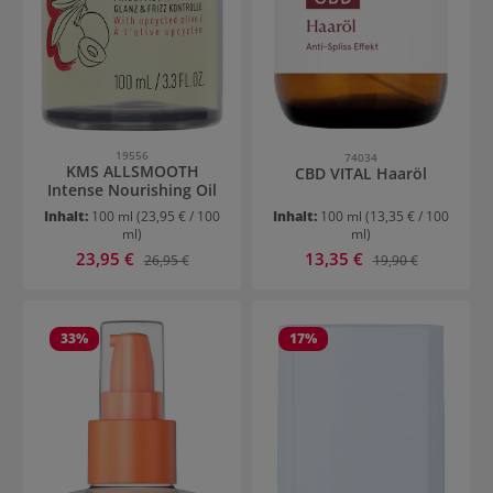
19556
74034
KMS ALLSMOOTH
CBD VITAL Haaröl
Intense Nourishing Oil
Inhalt:
100 ml
(23,95 € / 100
Inhalt:
100 ml
(13,35 € / 100
ml)
ml)
Verkaufspreis:
Verkaufspreis:
23,95 €
Regulärer Preis:
13,35 €
Regulärer Preis:
26,95 €
19,90 €
33
%
17
%