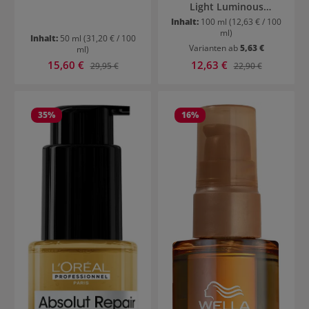
Light Luminous
Reflective Oil
Inhalt:
100 ml
(12,63 € / 100
ml)
Inhalt:
50 ml
(31,20 € / 100
Varianten ab
5,63 €
ml)
Verkaufspreis:
Verkaufspreis:
15,60 €
Regulärer Preis:
12,63 €
Regulärer Preis:
29,95 €
22,90 €
35
%
16
%