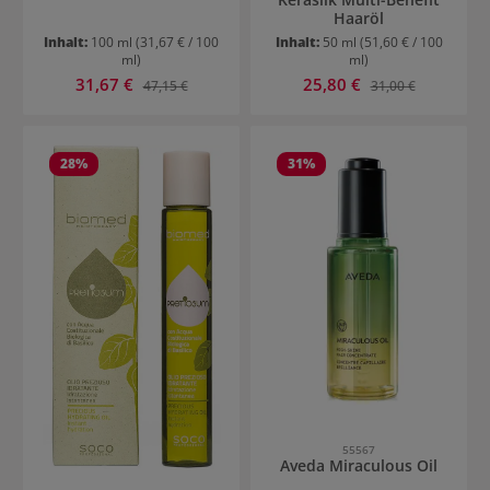
Haaröl
Inhalt:
100 ml
(31,67 € / 100
Inhalt:
50 ml
(51,60 € / 100
ml)
ml)
Verkaufspreis:
Verkaufspreis:
31,67 €
Regulärer Preis:
25,80 €
Regulärer Preis:
47,15 €
31,00 €
28
%
31
%
55567
Aveda Miraculous Oil