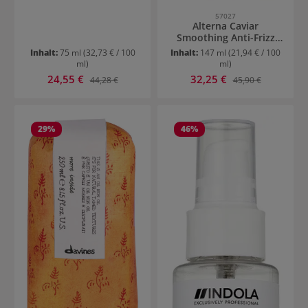
57027
Alterna Caviar
Smoothing Anti-Frizz
Dry Oil Mist
Inhalt:
75 ml
(32,73 € / 100
Inhalt:
147 ml
(21,94 € / 100
ml)
ml)
Verkaufspreis:
Verkaufspreis:
24,55 €
Regulärer Preis:
32,25 €
Regulärer Preis:
44,28 €
45,90 €
29
%
46
%