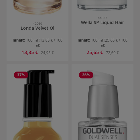
44037
Wella SP Liquid Hair
42060
Londa Velvet Öl
Inhalt:
100 ml
(13,85 € / 100
Inhalt:
100 ml
(25,65 € / 100
ml)
ml)
Verkaufspreis:
Verkaufspreis:
13,85 €
Regulärer Preis:
25,65 €
Regulärer Preis:
24,95 €
72,60 €
37
%
26
%