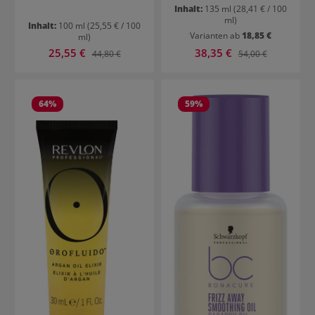
Inhalt:
135 ml
(28,41 € / 100
ml)
Inhalt:
100 ml
(25,55 € / 100
Varianten ab
18,85 €
ml)
Verkaufspreis:
Verkaufspreis:
25,55 €
Regulärer Preis:
38,35 €
Regulärer Preis:
44,80 €
54,00 €
64
%
59
%