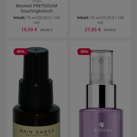
11045
Biomed PRETIOSUM
Feuchtigkeitsöl
Inhalt:
75 ml
(26,00 € / 100
Inhalt:
50 ml
(55,30 € / 100
ml)
ml)
Verkaufspreis:
Verkaufspreis:
19,50 €
Regulärer Preis:
27,65 €
Regulärer Preis:
26,90 €
39,90 €
45
%
30
%