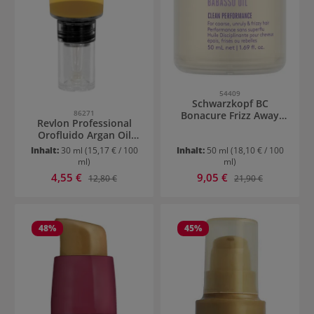
54409
Schwarzkopf BC
86271
Bonacure Frizz Away
Revlon Professional
Smoothing Oil
Orofluido Argan Oil
Elixir
Inhalt:
30 ml
(15,17 € / 100
Inhalt:
50 ml
(18,10 € / 100
ml)
ml)
Verkaufspreis:
Verkaufspreis:
4,55 €
Regulärer Preis:
9,05 €
Regulärer Preis:
12,80 €
21,90 €
48
%
45
%