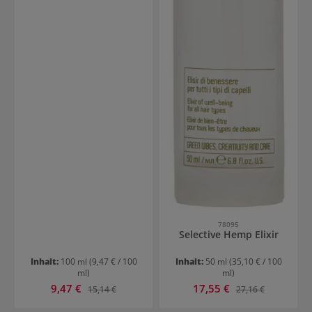
78095
Selective Hemp Elixir
Inhalt:
100 ml
(9,47 € / 100
Inhalt:
50 ml
(35,10 € / 100
ml)
ml)
Verkaufspreis:
Verkaufspreis:
9,47 €
Regulärer Preis:
17,55 €
Regulärer Preis:
15,14 €
27,16 €