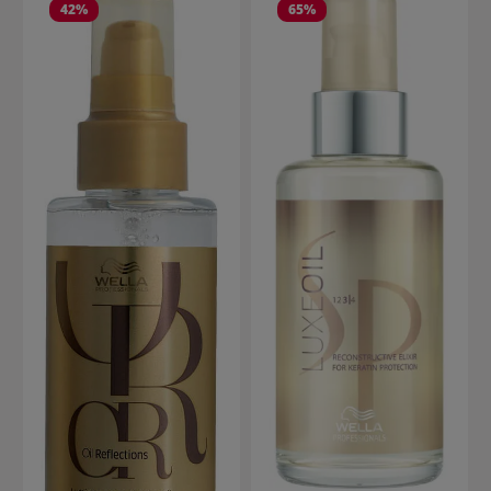
42
%
65
%