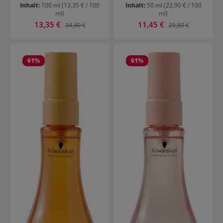
Inhalt:
100 ml
(13,35 € / 100
Inhalt:
50 ml
(22,90 € / 100
ml)
ml)
Verkaufspreis:
Verkaufspreis:
13,35 €
Regulärer Preis:
11,45 €
Regulärer Preis:
34,40 €
25,80 €
61
%
61
%