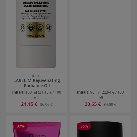
87045
LABEL.M Rejuvenating
Radiance Oil
Inhalt:
100 ml
(21,15 € / 100
Inhalt:
90 ml
(22,94 € / 100
ml)
ml)
Verkaufspreis:
Verkaufspreis:
21,15 €
Regulärer Preis:
20,65 €
Regulärer Preis:
36,00 €
34,00 €
37
%
35
%