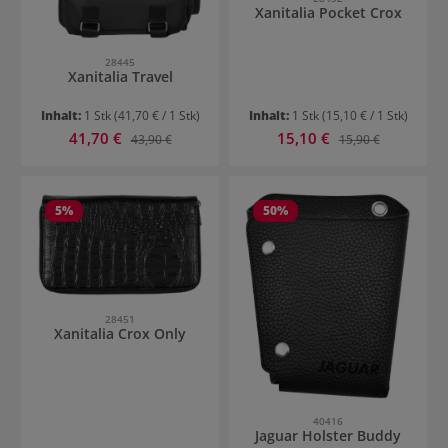
Xanitalia Pocket Crox
28445
Xanitalia Travel
Inhalt:
1 Stk
(41,70 € / 1 Stk)
Inhalt:
1 Stk
(15,10 € / 1 Stk)
Verkaufspreis:
Verkaufspreis:
41,70 €
Regulärer Preis:
15,10 €
Regulärer Preis:
43,90 €
15,90 €
5
%
50
%
28451
Xanitalia Crox Only
40416
Jaguar Holster Buddy