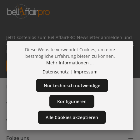
Jetzt kostenlos zum BellAffairPRO Newsletter anmelden und
exklusive Angebote, Produktneuheiten und Profi-Tipps direkt
Diese Website verwendet Cookies, um eine
per E-Mail erhalten.
bestmögliche Erfahrung bieten zu können.
E-Mail-Adresse*
Mehr Informationen ...
Datenschutz
|
Impressum
Datenschutz
Die mit einem Stern (*) markierten Felder sind
Nur technisch notwendige
Bestellhotline & WhatsApp Bestellung
Ich habe die
Datenschutzbestimmungen
zur Kenntnis
Pflichtfelder.
genommen und die
AGB
gelesen und bin mit ihnen
einverstanden.
Konfigurieren
Versand & Lieferung
Alle Cookies akzeptieren
Weitere Informationen
Folge uns