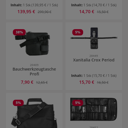
Inhalt:
1 Stk
(139,95 € / 1 Stk)
Inhalt:
1 Stk
(14,70 € / 1 Stk)
Verkaufspreis:
Verkaufspreis:
139,95 €
Regulärer Preis:
14,70 €
Regulärer Preis:
299,90 €
15,50 €
38
%
5
%
28449
Xanitalia Crox Period
20409
Bauchwerkzeugtasche
Profi
Inhalt:
1 Stk
(15,70 € / 1 Stk)
Verkaufspreis:
Verkaufspreis:
7,90 €
Regulärer Preis:
15,70 €
Regulärer Preis:
12,65 €
16,50 €
5
%
5
%
28452