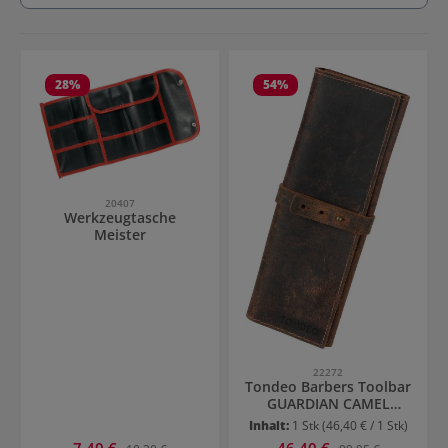
28
%
54
%
20407
Werkzeugtasche
Meister
22272
Tondeo Barbers Toolbar
GUARDIAN CAMEL
Scherenetui
Inhalt:
1 Stk
(46,40 € / 1 Stk)
Verkaufspreis:
Verkaufspreis:
7,40 €
Regulärer Preis:
46,40 €
Regulärer Preis: