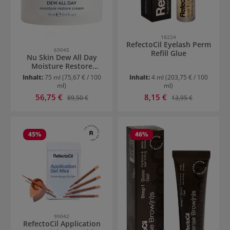
18224
RefectoCil Eyelash Perm
69045
Refill Glue
Nu Skin Dew All Day
Moisture Restore
Cream
Inhalt:
75 ml
(75,67 € / 100
Inhalt:
4 ml
(203,75 € / 100
ml)
ml)
Verkaufspreis:
Verkaufspreis:
56,75 €
Regulärer Preis:
8,15 €
Regulärer Preis:
89,50 €
13,95 €
45
%
46
%
99042
RefectoCil Application