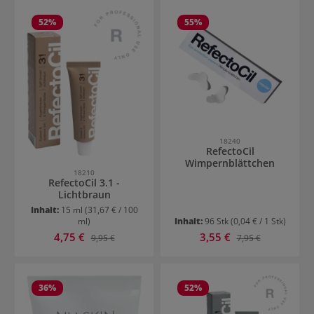
52
%
55
%
18240
RefectoCil
Wimpernblättchen
18210
RefectoCil 3.1 -
Lichtbraun
Inhalt:
15 ml
(31,67 € / 100
ml)
Inhalt:
96 Stk
(0,04 € / 1 Stk)
Verkaufspreis:
Verkaufspreis:
4,75 €
Regulärer Preis:
3,55 €
Regulärer Preis:
9,95 €
7,95 €
36
%
52
%