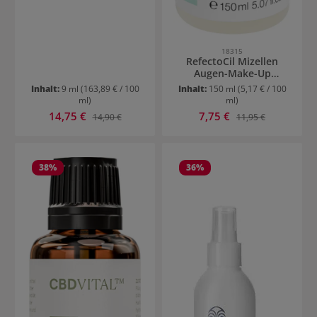
18315
RefectoCil Mizellen
Augen-Make-Up
Entferner
Inhalt:
9 ml
(163,89 € / 100
Inhalt:
150 ml
(5,17 € / 100
ml)
ml)
Verkaufspreis:
Verkaufspreis:
14,75 €
Regulärer Preis:
7,75 €
Regulärer Preis:
14,90 €
11,95 €
38
%
36
%