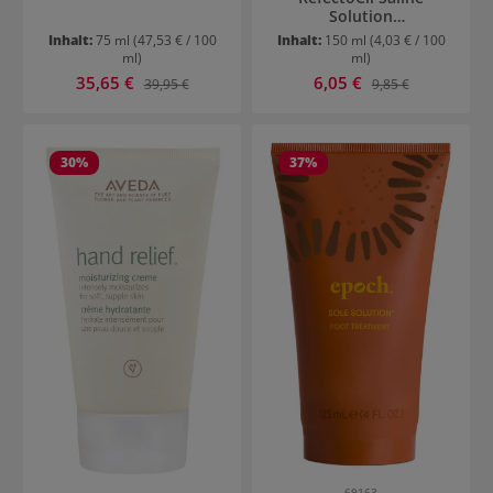
Solution
Kochsalzlösung
Inhalt:
75 ml
(47,53 € / 100
Inhalt:
150 ml
(4,03 € / 100
ml)
ml)
Verkaufspreis:
Verkaufspreis:
35,65 €
Regulärer Preis:
6,05 €
Regulärer Preis:
39,95 €
9,85 €
30
%
37
%
69163