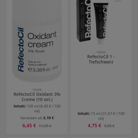
18203
RefectoCil 1 -
Tiefschwarz
18208
RefectoCil Oxidant 3%
Creme (10 vol.)
Inhalt:
100 ml
(6,45 € / 100
ml)
Inhalt:
15 ml
(31,67 € / 100
Varianten ab
3,10 €
ml)
Verkaufspreis:
Verkaufspreis:
6,45 €
Regulärer Preis:
4,75 €
Regulärer Preis:
11,95 €
9,95 €