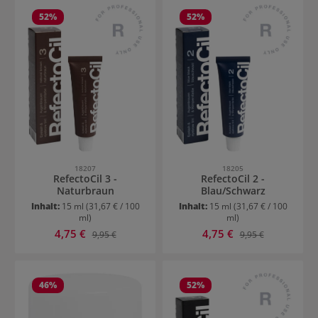
52
%
52
%
18207
18205
RefectoCil 3 -
RefectoCil 2 -
Naturbraun
Blau/Schwarz
Inhalt:
15 ml
(31,67 € / 100
Inhalt:
15 ml
(31,67 € / 100
ml)
ml)
Verkaufspreis:
Verkaufspreis:
4,75 €
Regulärer Preis:
4,75 €
Regulärer Preis:
9,95 €
9,95 €
46
%
52
%