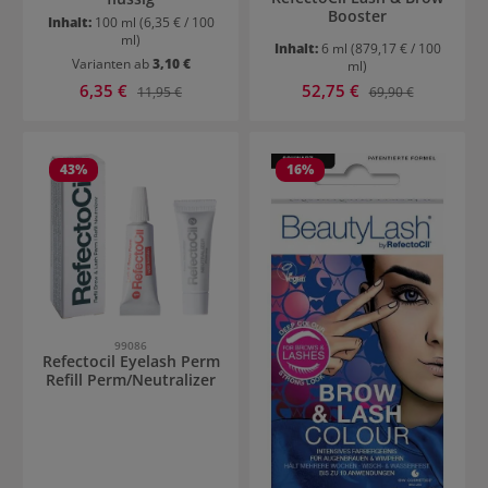
Booster
Inhalt:
100 ml
(6,35 € / 100
ml)
Inhalt:
6 ml
(879,17 € / 100
Varianten ab
3,10 €
ml)
Verkaufspreis:
Verkaufspreis:
6,35 €
Regulärer Preis:
52,75 €
Regulärer Preis:
11,95 €
69,90 €
43
%
16
%
99086
Refectocil Eyelash Perm
Refill Perm/Neutralizer