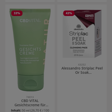
33
%
43
%
63252
Alessandro Striplac Peel
Or Soak
Reinigungstücher
74013
CBD VITAL
Gesichtscreme für
trockene Haut
Inhalt:
50 ml
(26,70 € / 100