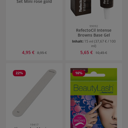
Set Mini rose gold
99092
RefectoCil Intense
Browns Base Gel
Inhalt:
15 ml
(37,67 € / 100
ml)
Verkaufspreis:
Verkaufspreis:
4,95 €
Regulärer Preis:
5,65 €
Regulärer Preis:
8,95 €
10,45 €
22
%
16
%
19417