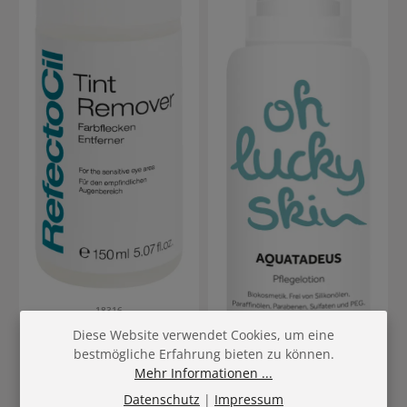
18316
RefectoCil Farbflecken
Diese Website verwendet Cookies, um eine
Entferner
bestmögliche Erfahrung bieten zu können.
Mehr Informationen ...
Datenschutz
|
Impressum