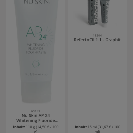
18204
RefectoCil 1.1 - Graphit
69153
Nu Skin AP 24
Whitening Fluoride
Toothpaste
Inhalt:
110 g
(14,50 € / 100
Inhalt:
15 ml
(31,67 € / 100
g)
ml)