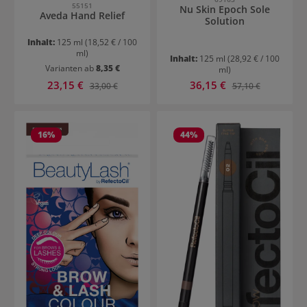
55151
Nu Skin Epoch Sole
Aveda Hand Relief
Solution
Inhalt:
125 ml
(18,52 € / 100
ml)
Inhalt:
125 ml
(28,92 € / 100
Varianten ab
8,35 €
ml)
Verkaufspreis:
Verkaufspreis:
23,15 €
Regulärer Preis:
36,15 €
Regulärer Preis:
33,00 €
57,10 €
16
%
44
%