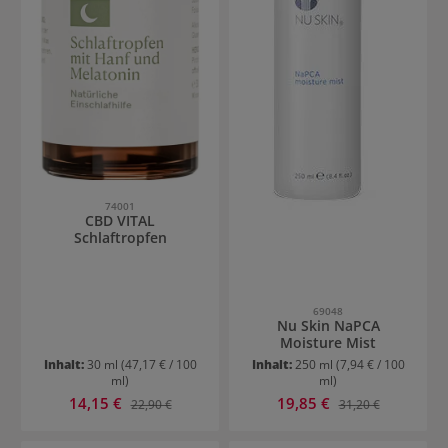
74001
CBD VITAL
Schlaftropfen
69048
Nu Skin NaPCA
Moisture Mist
Inhalt:
30 ml
(47,17 € / 100
Inhalt:
250 ml
(7,94 € / 100
ml)
ml)
Verkaufspreis:
Verkaufspreis:
14,15 €
Regulärer Preis:
19,85 €
Regulärer Preis:
22,90 €
31,20 €