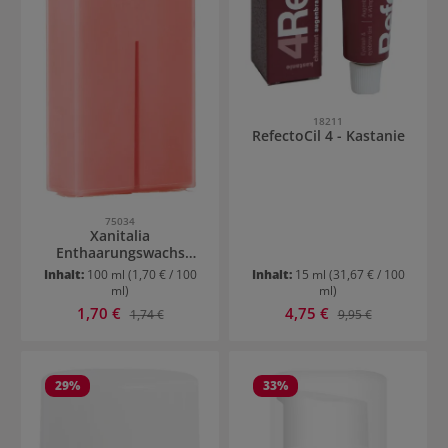
18211
RefectoCil 4 - Kastanie
75034
Xanitalia
Enthaarungswachs
Refill Groß
Inhalt:
100 ml
(1,70 € / 100
Inhalt:
15 ml
(31,67 € / 100
ml)
ml)
Verkaufspreis:
Verkaufspreis:
1,70 €
Regulärer Preis:
4,75 €
Regulärer Preis:
1,74 €
9,95 €
29
%
33
%