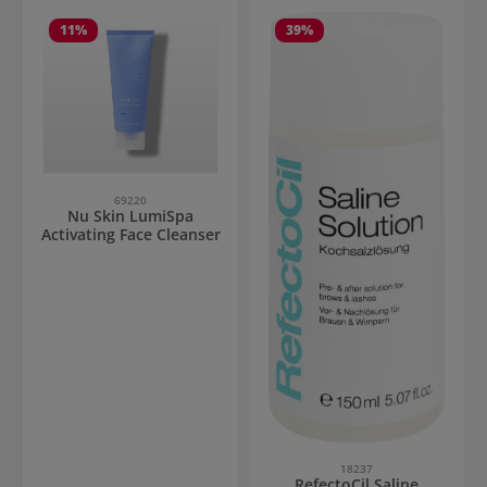
11
%
39
%
69220
Nu Skin LumiSpa
Activating Face Cleanser
18237
RefectoCil Saline