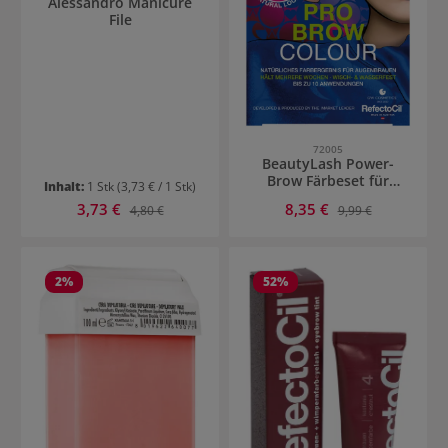
Alessandro Manicure
File
72005
BeautyLash Power-
Brow Färbeset für
Inhalt:
1 Stk
(3,73 € / 1 Stk)
Augenbrauen
Verkaufspreis:
Verkaufspreis:
3,73 €
Regulärer Preis:
8,35 €
Regulärer Preis:
4,80 €
9,99 €
2
%
52
%