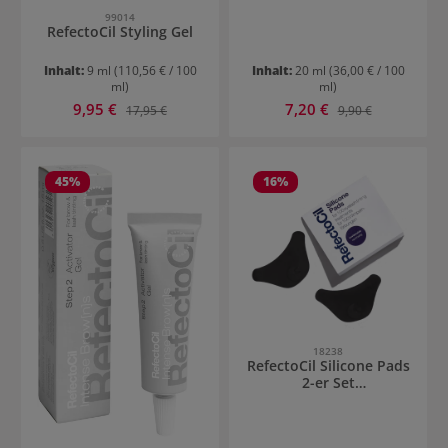
99014
RefectoCil Styling Gel
Inhalt:
9 ml
(110,56 € / 100
Inhalt:
20 ml
(36,00 € / 100
ml)
ml)
Verkaufspreis:
Verkaufspreis:
9,95 €
Regulärer Preis:
7,20 €
Regulärer Preis:
17,95 €
9,90 €
45
%
16
%
18238
RefectoCil Silicone Pads
2-er Set
Wimpernblättchen