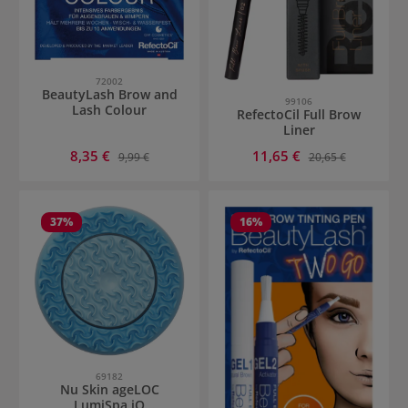
72002
BeautyLash Brow and
99106
Lash Colour
RefectoCil Full Brow
Liner
Verkaufspreis:
Verkaufspreis:
8,35 €
Regulärer Preis:
11,65 €
Regulärer Preis:
9,99 €
20,65 €
37
%
16
%
69182
Nu Skin ageLOC
LumiSpa iO