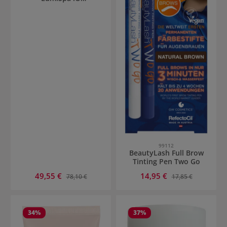
Silikonaufsatz
99112
BeautyLash Full Brow
Tinting Pen Two Go
Verkaufspreis:
Verkaufspreis:
49,55 €
Regulärer Preis:
14,95 €
Regulärer Preis:
78,10 €
17,85 €
34
%
37
%