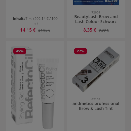
72001
BeautyLash Brow and
Inhalt:
7 ml
(202,14 € / 100
Lash Colour Schwarz
ml)
Verkaufspreis:
Verkaufspreis:
14,15 €
Regulärer Preis:
8,35 €
Regulärer Preis:
24,95 €
9,99 €
45
%
27
%
62103
andmetics professional
Brow & Lash Tint