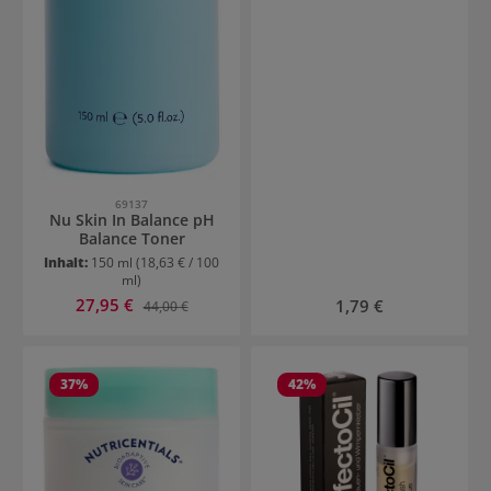
69137
Nu Skin In Balance pH
Balance Toner
Inhalt:
150 ml
(18,63 € / 100
ml)
Verkaufspreis:
27,95 €
Regulärer Preis:
Regulärer Preis:
1,79 €
44,00 €
37
%
42
%