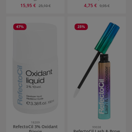
Verkaufspreis:
Verkaufspreis:
15,95 €
Regulärer Preis:
4,75 €
Regulärer Preis:
25,10 €
9,95 €
47
%
25
%
18209
RefectoCil 3% Oxidant
99038
RefectoCil Lash & Brow
flüssig