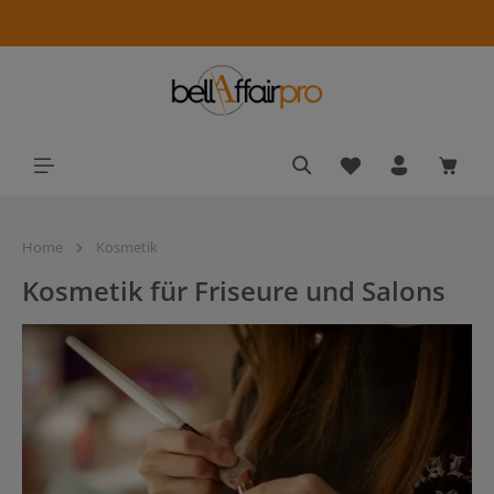
alt springen
Du hast 0 Produkt
Waren
Home
Kosmetik
Kosmetik für Friseure und Salons