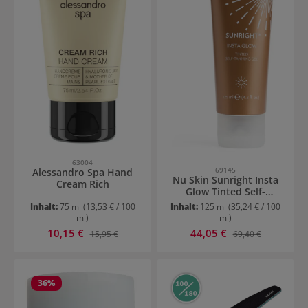
63004
69145
Alessandro Spa Hand
Nu Skin Sunright Insta
Cream Rich
Glow Tinted Self-
Tanning Gel
Inhalt:
75 ml
(13,53 € / 100
Inhalt:
125 ml
(35,24 € / 100
ml)
ml)
Verkaufspreis:
Verkaufspreis:
10,15 €
Regulärer Preis:
44,05 €
Regulärer Preis:
15,95 €
69,40 €
36
%