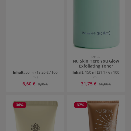
69135
Nu Skin Here You Glow
Exfoliating Toner
Inhalt:
50 ml
(13,20 € / 100
Inhalt:
150 ml
(21,17 € / 100
ml)
ml)
Verkaufspreis:
Verkaufspreis:
6,60 €
Regulärer Preis:
31,75 €
Regulärer Preis:
9,95 €
50,00 €
36
%
37
%