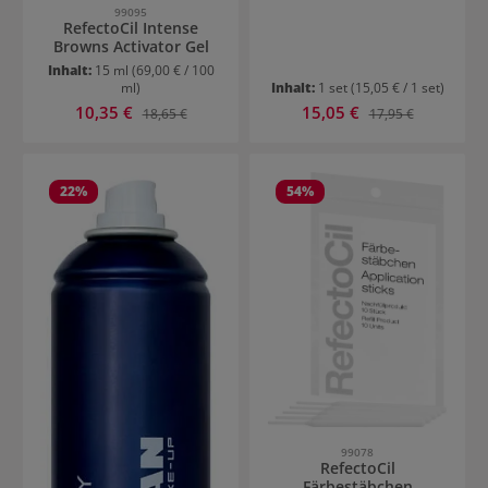
99095
RefectoCil Intense
Browns Activator Gel
Inhalt:
15 ml
(69,00 € / 100
ml)
Inhalt:
1 set
(15,05 € / 1 set)
Verkaufspreis:
Verkaufspreis:
10,35 €
Regulärer Preis:
15,05 €
Regulärer Preis:
18,65 €
17,95 €
22
%
54
%
99078
RefectoCil
Färbestäbchen