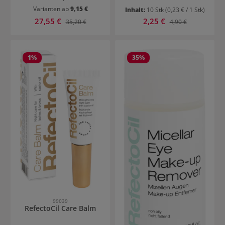
Varianten ab
9,15 €
Inhalt:
10 Stk
(0,23 € / 1 Stk)
Verkaufspreis:
Verkaufspreis:
27,55 €
Regulärer Preis:
2,25 €
Regulärer Preis:
35,20 €
4,90 €
1
%
35
%
99039
RefectoCil Care Balm