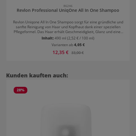
86246
Revlon Professional UniqOne All In One Shampoo
Revlon Uniqone All In One Shampoo sorgt für eine gründliche und
sanfte Reinigung von Haar und Kopfhaut dank einer speziellen
Pflegeformel. Das Haar erhält Geschmeidigkeit, Glanz und einen
frischen UniqOne Duft. Das Shampoo kräftigt das Haar vom Ansatz
Inhalt:
490 ml
(2,52 € / 100 ml)
bis in die Spitzen, reduziert den Haarbruch und hilft Spliss zu
Varianten ab
4,05 €
beseitigen. Außerdem hat es einen Anti-Frizz-Effekt und macht das
Haar leichter kämmbar.
Verkaufspreis:
12,35 €
Regulärer Preis:
33,00 €
Produktgalerie überspringen
Kunden kauften auch:
28
%