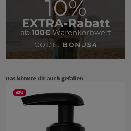
Produktgalerie überspringen
Das könnte dir auch gefallen
63
%