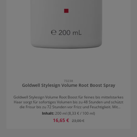
73238
Goldwell Stylesign Volume Root Boost Spray
Goldwell Stylesign Volume Root Boost für feines bis mittelstarkes
Haar sorgt für sofortiges Volumen bis zu 48 Stunden und schützt
die Frisur bis zu 72 Stunden vor Frizz und Feuchtigkeit. Mit
Haltegrad 4 bietet es starken Halt und eine präzise Anwendung für
Inhalt:
200 ml
(8,33 € / 100 ml)
gezieltes Volumen. Eine kontrollierte, präzise Anwendung sorgt für
Verkaufspreis:
16,65 €
Regulärer Preis:
23,00 €
gezieltes Volumen. Die Frisur ist fülliger, dicker und voluminöser.
So halten Stylings auch länger. Das Produkt ist der Nachfolger von
Double Boost. Verpackungs-Highlights Verwendung von 50% PCR-
Aluminium. Gewichtsreduzierte Verpackung – reduzierter Einsatz