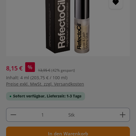
%
8,15 €
13,95 €
(42% gespart)
Inhalt:
4 ml
(203,75 € / 100 ml)
Preise exkl. MwSt. zzgl. Versandkosten
Sofort verfügbar, Lieferzeit: 1-3 Tage
Produkt Anzahl: Gib den gewünschten Wert ein ode
Stk
In den Warenkorb