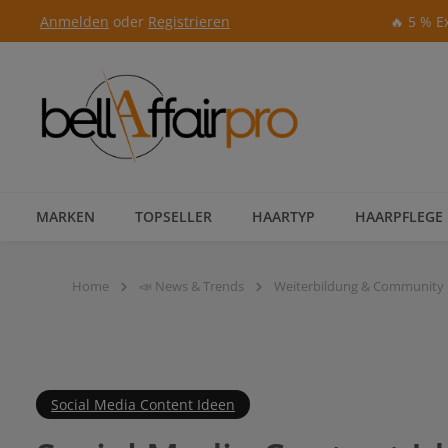
Anmelden
oder
Registrieren
🔥 5 % E
Zur Hauptnavigation springen
MARKEN
TOPSELLER
HAARTYP
HAARPFLEGE
Home
📣 News & Trends
Weiterbildung & Community
Social Media Content Ideen