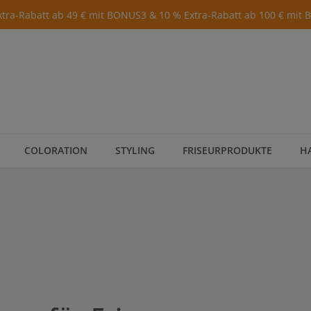
xtra-Rabatt ab 49 € mit BONUS3 & 10 % Extra-Rabatt ab 100 € mit
COLORATION
STYLING
FRISEURPRODUKTE
H