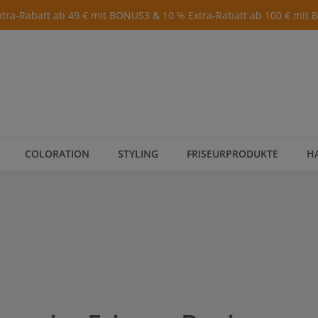
xtra-Rabatt ab 49 € mit BONUS3 & 10 % Extra-Rabatt ab 100 € mit
COLORATION
STYLING
FRISEURPRODUKTE
H