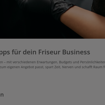
pps für dein Friseur Business
nnen – mit verschiedenen Erwartungen, Budgets und Persönlichkeite
 zum eigenen Angebot passt, spart Zeit, Nerven und schafft Raum 
in