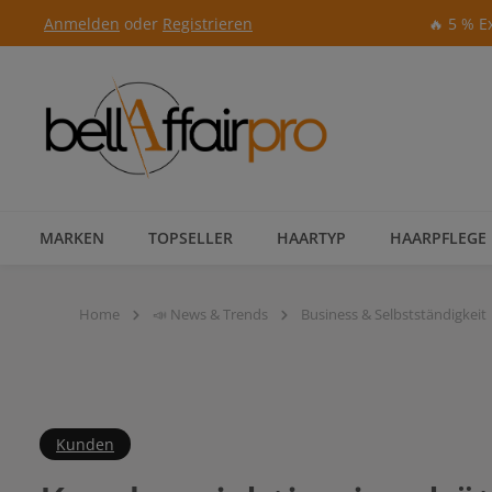
Anmelden
oder
Registrieren
🔥 5 % E
Zur Hauptnavigation springen
MARKEN
TOPSELLER
HAARTYP
HAARPFLEGE
Home
📣 News & Trends
Business & Selbstständigkeit
Kunden