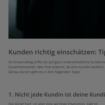
Kunden richtig einschätzen: Ti
Im Friseuralltag triffst du auf ganz unterschiedliche Kundi
Zusammenarbeit. Wer früh erkennt, ob eine Kundin wirklich
Genau darum geht es in den folgenden Tipps.
1. Nicht jede Kundin ist deine Kund
Das klingt hart, ist aber eine wichtige Erkenntnis. Fakt ist: