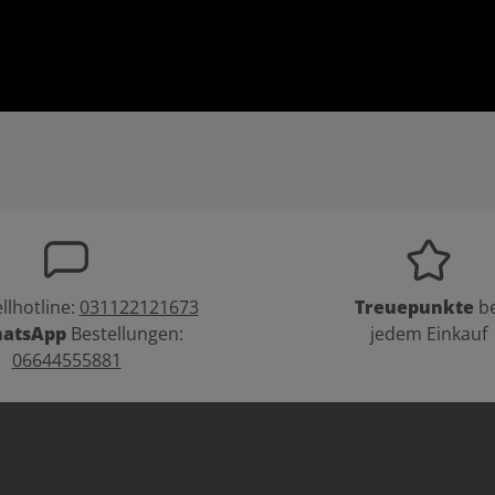
llhotline:
031122121673
Treuepunkte
be
atsApp
Bestellungen:
jedem Einkauf
06644555881