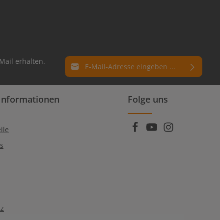
E-Mail-Adresse*
Mail erhalten.
Datenschutz
Die mit einem Stern (*) markierten Felder
Informationen
Folge uns
Ich habe die
Datenschutzbestimmungen
sind Pflichtfelder.
zur Kenntnis genommen und die
AGB
gelesen und bin mit ihnen einverstanden.
ile
Qs
tz