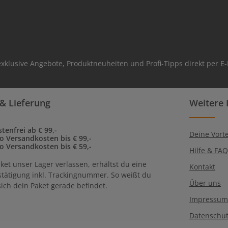
xklusive Angebote, Produktneuheiten und Profi-Tipps direkt per E-
& Lieferung
Weitere 
tenfrei ab € 99,-
Deine Vorte
to Versandkosten bis € 99,-
to Versandkosten bis € 59,-
Hilfe & FA
ket unser Lager verlassen, erhältst du eine
Kontakt
tätigung inkl. Trackingnummer. So weißt du
Über uns
ich dein Paket gerade befindet.
Impressum
Datenschu