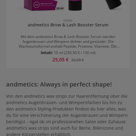
62060
andmetics Brow & Lash Booster Serum
Mit dem andmetics Brow & Lash Booster Serum werden
Augenbrauen und Wimpern dichter und gesünder. Die
Wachstumsformel enthält Peptide, Proteine, Vitamine, Öle,
Aminosäuren und weitere hochwertige Inhaltsstoffe, die die Haare
Inhalt:
10 ml
(250,50 € / 100 ml)
stärken. Das Serum ist außerdem sanft zur Haut. Bei einer
Verkaufspreis:
25,05 €
Regulärer Preis:
29,99 €
regelmäßigen, konsequenten Anwendung morgens und abends
sind bereits nach 15 Tagen erste Ergebnisse zu sehen.
andmetics: Always in perfect shape!
Von den andmetics wax strips zur Haarentfernung über die
andmetics Augenbrauen- und Wimpernfarben bis hin zu
den andmetics Styling-Produkten findest du hier alles, was
du für eine Verschönerung der Augenbrauen und Wimpern
benötigst – egal ob im professionellen Salon oder Zuhause.
andmetics wax strips sind auch für Beine, Bikinizone und
andere Körperstellen erhältlich.