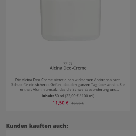
77176
Alcina Deo-Creme
Die Alcina Deo-Creme bietet einen wirksamen Antitranspirant-
Schutz für ein sicheres Gefühl, das den ganzen Tag über anhält. Sie
enthält Aluminiumsalz, das die Schweißabsonderung und
Geruchsbildung vermindert, und feuchtigkeitsspendendes und
Inhalt:
50 ml
(23,00 € / 100 ml)
reizlinderndes Allantoin. Die Deo-Creme kommt ohne Alkohol aus
Verkaufspreis:
11,50 €
Regulärer Preis:
16,95 €
und ist somit eine sanfte Alternative zu herkömmlichen Deo-
Sprays. Die Alcina Deo-Creme ist besonders für empfindliche Haut
geeignet. Anwendung von Alcina Deo-Creme Mit dem praktischen
Applikator kann die Deo-Creme einfach unter den Achseln
aufgetragen werden.
Produktgalerie überspringen
Kunden kauften auch: