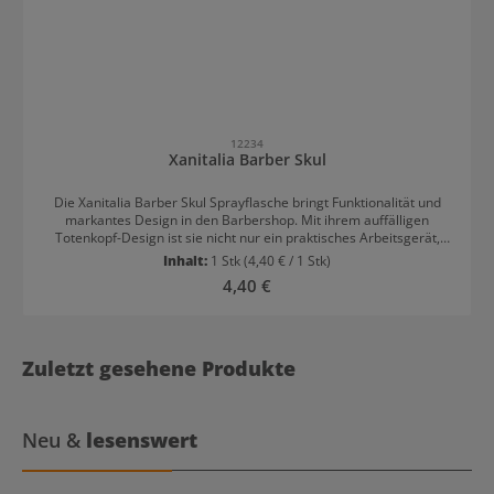
12234
Xanitalia Barber Skul
Die Xanitalia Barber Skul Sprayflasche bringt Funktionalität und
markantes Design in den Barbershop. Mit ihrem auffälligen
Totenkopf-Design ist sie nicht nur ein praktisches Arbeitsgerät,
sondern auch ein echtes Statement-Accessoire im Barber-Setup.
Inhalt:
1 Stk
(4,40 € / 1 Stk)
Regulärer Preis:
4,40 €
Zuletzt gesehene Produkte
Neu &
lesenswert