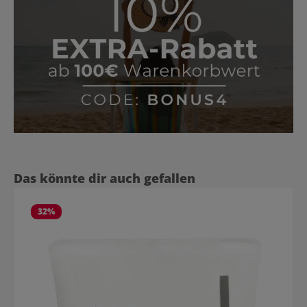
Produktgalerie überspringen
Das könnte dir auch gefallen
32
%