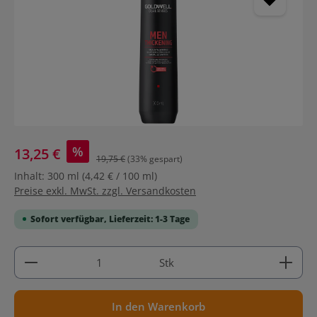
%
13,25 €
19,75 €
(33% gespart)
Inhalt:
300 ml
(4,42 € / 100 ml)
Preise exkl. MwSt. zzgl. Versandkosten
Sofort verfügbar, Lieferzeit: 1-3 Tage
Produkt Anzahl: Gib den gewünschten Wert ein ode
Stk
In den Warenkorb