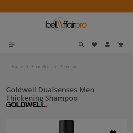
alt springen
Du hast 0 Produkt
Waren
Home
Haarpflege
Shampoos
Goldwell Dualsenses Men
Thickening Shampoo
Bildergalerie überspringen