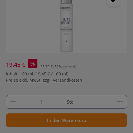
%
19,45 €
28,70 €
(32% gespart)
Inhalt:
100 ml
(19,45 € / 100 ml)
Preise exkl. MwSt. zzgl. Versandkosten
Produkt Anzahl: Gib den gewünschten Wert ein ode
Stk
In den Warenkorb