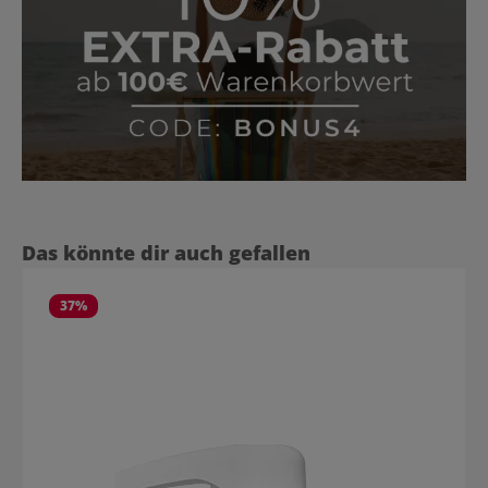
Produktgalerie überspringen
Das könnte dir auch gefallen
37
%