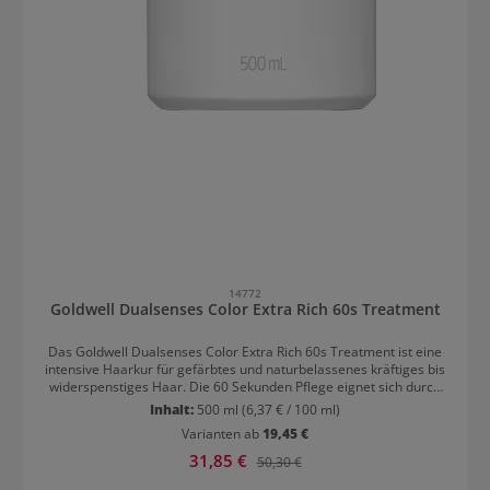
14772
Goldwell Dualsenses Color Extra Rich 60s Treatment
Das Goldwell Dualsenses Color Extra Rich 60s Treatment ist eine
intensive Haarkur für gefärbtes und naturbelassenes kräftiges bis
widerspenstiges Haar. Die 60 Sekunden Pflege eignet sich durch
die kurze Einwirkzeit für alle, die es eilig haben. Nach nur einer
Inhalt:
500 ml
(6,37 € / 100 ml)
Minute ist das Haar regeneriert und die Farbe vor dem Verblassen
Varianten ab
19,45 €
geschützt. Die Haarkur für gefärbtes Haar hat gleich mehrere
Vorteile: die kurze Einwirkzeit, das Haar wird geschmeidiger, es
Verkaufspreis:
31,85 €
Regulärer Preis:
50,30 €
wird tiefenwirksam gepflegt und restrukturiert. Für