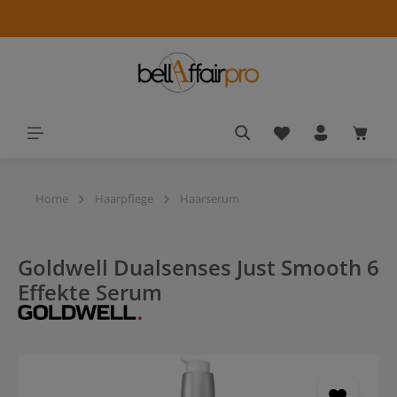
alt springen
Du hast 0 Produkt
Waren
Home
Haarpflege
Haarserum
Goldwell Dualsenses Just Smooth 6
Effekte Serum
Bildergalerie überspringen