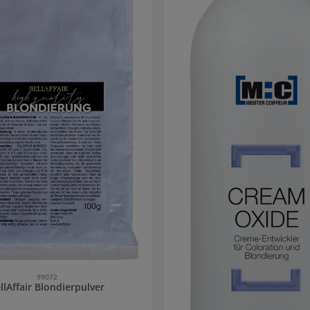
99072
llAffair Blondierpulver