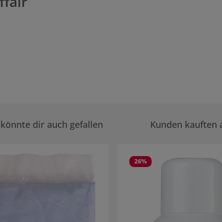
ffair
könnte dir auch gefallen
Kunden kauften 
rie überspringen
26
%