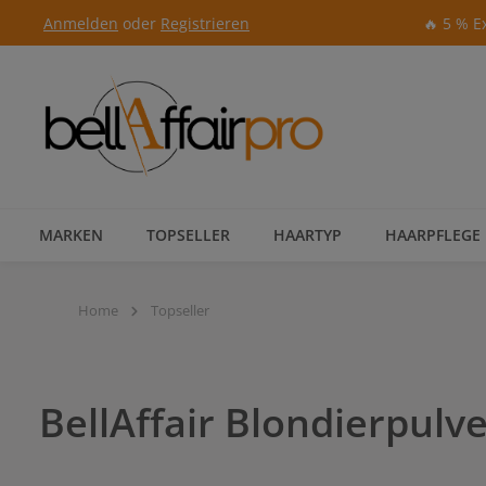
Anmelden
oder
Registrieren
🔥 5 % E
Zur Hauptnavigation springen
MARKEN
TOPSELLER
HAARTYP
HAARPFLEGE
Home
Topseller
BellAffair Blondierpulv