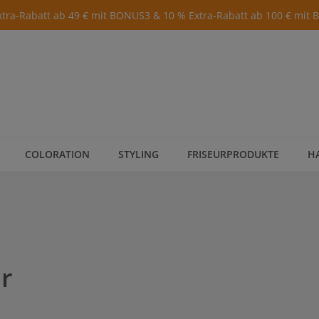
xtra-Rabatt ab 49 € mit BONUS3 & 10 % Extra-Rabatt ab 100 € mit
COLORATION
STYLING
FRISEURPRODUKTE
H
er