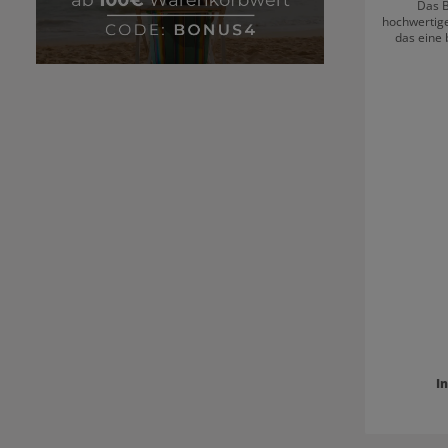
Das B
hochwertige
das eine
Gelbstich erziel
Blondierpulver Die
Verhältn
Entwickle
oder 9%)
angerührt 
Nach et
gebr
Raumtempe
aufgetra
Helligkeit
15 und 30
gründlich a
passend
Blondierung von Be
Blondierpulver Für stärkste Aufhell
Leichtes Anmischen Optimal
I