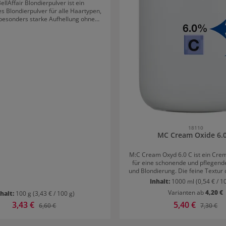
ellAffair Blondierpulver ist ein
s Blondierpulver für alle Haartypen,
 besonders starke Aufhellung ohne
t. Anwendung BellAffair
 Blondierung wird im
is 1:2 (1 Teil Blondierung, 2 Teile
r) mit einem Creme Entwickler (6%
 in einem nichtmetallischen Gefäß
bis eine homogene Masse entsteht.
wa 2 Minuten ist die Blondierung
auchsfertig und kann satt bei
ratur für ein optimales Ergebnis
gen werden. Je nach gewünschtem
sgrad wirkt die Blondierung zwischen
 Minuten ein. Danach wird das Haar
usgespült, shamponiert und mit einer
18110
en Pflege behandelt. Vorteile
MC Cream Oxide 6.
llAffair Staubfreies, blaues
ung geeignet
M:C Cream Oxyd 6.0 C ist ein Cre
e Konsistenz Super-
für eine schonende und pflegend
schnelle Aufhellung
und Blondierung. Die feine Textur 
und tief in die Haare ein sorgt so 
Inhalt:
1000 ml
(0,54 € / 1
Ergebnisse. Resultat: Grandiose Farbtöne und
Varianten ab
4,20 €
nhalt:
100 g
(3,43 € / 100 g)
Nuancen
Verkaufspreis:
3,43 €
Verkaufspreis:
5,40 €
Regulärer Preis:
Regulärer
6,60 €
7,30 €