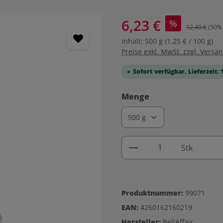
6,23 €
%
12,40 €
(50% 
Inhalt:
500 g
(1,25 € / 100 g)
Preise exkl. MwSt. zzgl. Versa
Sofort verfügbar, Lieferzeit: 
auswählen
Menge
Produkt Anzahl: G
Stk
Produktnummer:
99071
EAN:
4260162160219
Hersteller:
BellAffair