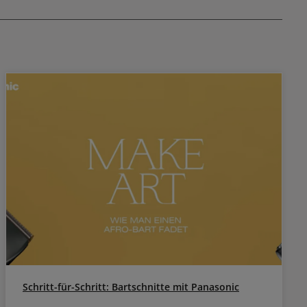
arben so nicht
erlauben, die mit oxidativen Haarfarben so nicht
erzielt werden können. Durch den Magnetic
 tief in das
Effect werden die Elumen Pigmente tief in das
rt dauerhaft
Haarinnere transportiert und dort dauerhaft
 Farbe führt.
verankert, was zu langanhaltender Farbe führt.
ekt, der das
Elumen hat einen besonderen Effekt, der das
ös ist, wirkt
Haar repariert. Wenn das Haar porös ist, wirkt
llen im Haar
die Farbe stumpf, da brüchige Stellen im Haar
 Repair Effect
das Licht diffus streuen. Durch den Repair Effect
fgefüllt, was
in Elumen werden diese Stellen aufgefüllt, was
 des Lichts
zu einer gleichmäßigen Streuung des Lichts
 Haar dadurch
führt. Der Repair Effect lässt das Haar dadurch
ant. Weil
unvergleichlich glänzen wie ein Diamant. Weil
 Peroxid
Elumen weder Ammoniak noch Peroxid
ht den gewohnt
beinhaltet, hat die Farbe auch nicht den gewohnt
en man von
beißenden Ammoniak-Geruch, den man von
oxidativen Farben kennt. Anwendungstipps für
Goldwell Elumen Pure Die Elumen Pures sind
cen, die am
farbintensive, leuchtende Nuancen, die am
ell Elumen
besten mit den anderen Goldwell Elumen
ination mit
Farben gemischt werden. In Kombination mit
oks gesorgt.
Clear wird für dezente Pastell-Looks gesorgt.
s werden mit
Elumen Warms, Cools und Naturals werden mit
l 30 Minuten
den Pures noch verstärkt. Maximal 30 Minuten
einwirken lassen. Goldwell Elumen Haarfarben
endet. Um
werden ohne Entwickler angewendet. Um
Schritt-für-Schritt: Bartschnitte mit Panasonic
ieren, sollte
bestmögliche Ergebnisse zu garantieren, sollte
te (Elumen
man die Elumen Supportprodukte (Elumen