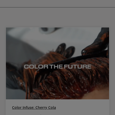
erlauben, die mit oxidativen Haarf
ht ist, dann vollständig trocknen und
erzielt werden können. Durch den Magnetic
umen Haarfarbe auftragen.
Effect werden die Elumen Pigmente
Haarinnere transportiert und do
verankert, was zu langanhaltender
Elumen hat einen besonderen Eff
Haar repariert. Wenn das Haar por
die Farbe stumpf, da brüchige Ste
das Licht diffus streuen. Durch den
in Elumen werden diese Stellen au
zu einer gleichmäßigen Streuung
führt. Der Repair Effect lässt das
unvergleichlich glänzen wie ein Diam
Elumen weder Ammoniak noch
beinhaltet, hat die Farbe auch nic
beißenden Ammoniak-Geruch, d
oxidativen Farben kennt. Anwendungstipps für
Goldwell Elumen Pure Die Elumen Pures sind
farbintensive, leuchtende Nuan
besten mit den anderen Goldw
Farben gemischt werden. In Komb
Clear wird für dezente Pastell-Lo
Elumen Warms, Cools und Natural
den Pures noch verstärkt. Maxima
einwirken lassen. Goldwell Elumen Haarfarben
werden ohne Entwickler angew
Color Infuse: Cherry Cola
bestmögliche Ergebnisse zu garant
man die Elumen Supportproduk