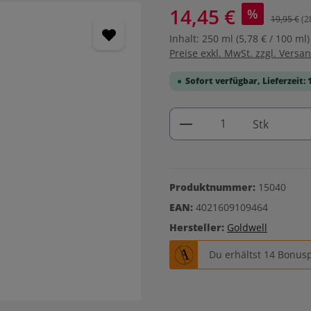
14,45 €
%
19,95 €
(2
Inhalt:
250 ml
(5,78 € / 100 ml)
Preise exkl. MwSt. zzgl. Versa
Sofort verfügbar, Lieferzeit: 
Produkt Anzahl: G
Stk
Produktnummer:
15040
EAN:
4021609109464
Hersteller:
Goldwell
Du erhältst 14 Bonusp