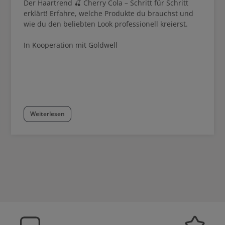
Der Haartrend 🍒 Cherry Cola – Schritt für Schritt
Prepare als Vorbehandlung, Elum
für die perfekte Konsistenz, Elum
erklärt! Erfahre, welche Produkte du brauchst und
Abschwächen, Elumen Lock zum 
wie du den beliebten Look professionell kreierst.
Haltbarkeit) verwende
In Kooperation mit Goldwell
Weiterlesen