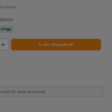
8% gespart)
ndkosten
1-3 Tage
ib den gewünschten Wert ein oder benutz
In den Warenkorb
unkte für diese Bestellung.