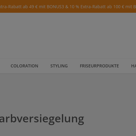
xtra-Rabatt ab 49 € mit BONUS3 & 10 % Extra-Rabatt ab 100 € mit
COLORATION
STYLING
FRISEURPRODUKTE
H
arbversiegelung