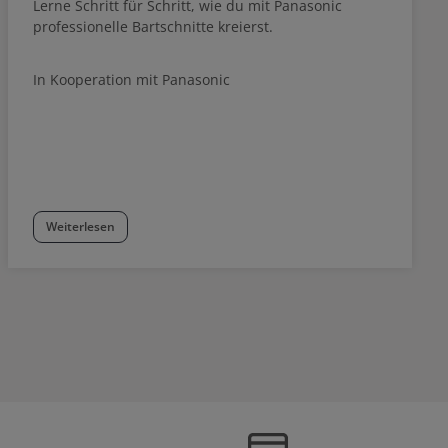
Lerne Schritt für Schritt, wie du mit Panasonic
en Thickener
Prepare als Vorbehandlung, Elumen Thickener
en Return zum
für die perfekte Konsistenz, Elumen Return zum
professionelle Bartschnitte kreierst.
Erhöhen der
Abschwächen, Elumen Lock zum Erhöhen der
n.
Haltbarkeit) verwenden.
In Kooperation mit Panasonic
Weiterlesen