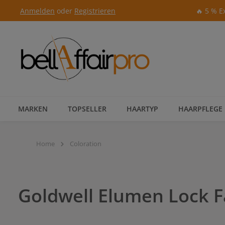
Anmelden
oder
Registrieren
🔥 5 % E
Zur Hauptnavigation springen
MARKEN
TOPSELLER
HAARTYP
HAARPFLEGE
Home
Coloration
Goldwell Elumen Lock F