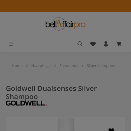
alt springen
Du hast 0 Produkt
Waren
Home
Haarpflege
Shampoos
Silbershampoos
Goldwell Dualsenses Silver
Shampoo
Bildergalerie überspringen