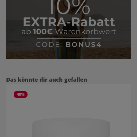
Produktgalerie überspringen
Das könnte dir auch gefallen
48
%