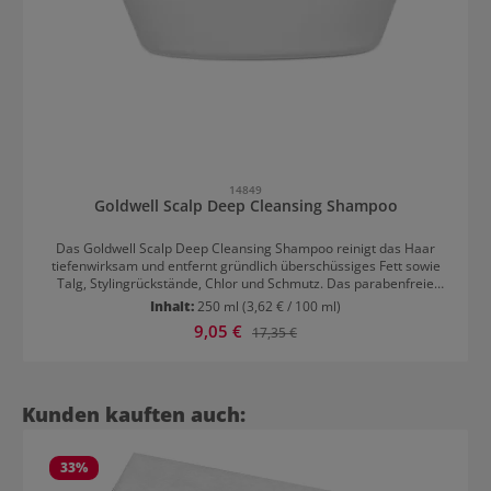
14849
Goldwell Scalp Deep Cleansing Shampoo
Das Goldwell Scalp Deep Cleansing Shampoo reinigt das Haar
tiefenwirksam und entfernt gründlich überschüssiges Fett sowie
Talg, Stylingrückstände, Chlor und Schmutz. Das parabenfreie
Shampoo trocknet das Haar dabei nicht aus, weil es das Haar nicht
Inhalt:
250 ml
(3,62 € / 100 ml)
gänzlich entfettet. Das tiefenreinigende Shampoo gegen fettige
Verkaufspreis:
9,05 €
Regulärer Preis:
17,35 €
Kopfhaut sorgt für eine schnelle und gleichmäßige Verteilung der
Pflegestoffe und erzielt somit eine sofortige Wirkung. Sichtbare
und vor allem spürbare Ergebnisse werden in Minutenschnelle
erzielt. Überschüßiges Sebum auf Haaren und Kopfhaut wird auf
milde und sanfte Weise beseitigt. Die Kopfhaut entspannt sich
Produktgalerie überspringen
Kunden kauften auch:
umgehend und fühlt sich frisch und gepflegt an. Die schonende
Reinigungsformel ist ideal für die Tiefenreinigung von dünner
werdendem Haar geeignet.
33
%