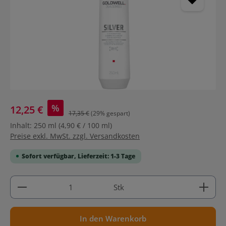
%
12,25 €
17,35 €
(29% gespart)
Inhalt:
250 ml
(4,90 € / 100 ml)
Preise exkl. MwSt. zzgl. Versandkosten
Sofort verfügbar, Lieferzeit: 1-3 Tage
Produkt Anzahl: Gib den gewünschten Wert ein ode
Stk
In den Warenkorb