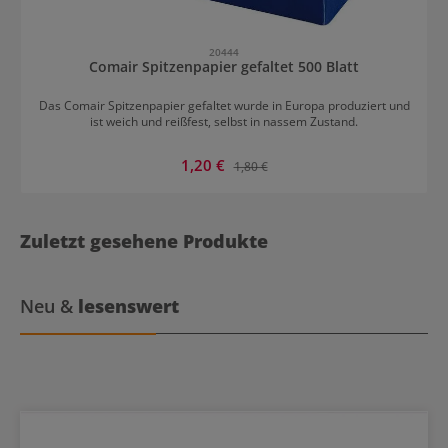
20444
Comair Spitzenpapier gefaltet 500 Blatt
Das Comair Spitzenpapier gefaltet wurde in Europa produziert und
ist weich und reißfest, selbst in nassem Zustand.
Verkaufspreis:
1,20 €
Regulärer Preis:
1,80 €
Zuletzt gesehene Produkte
Neu &
lesenswert