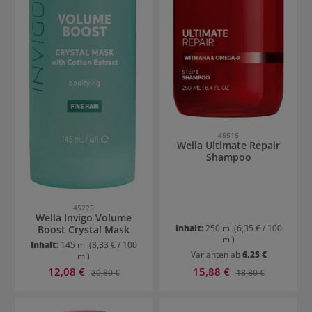
45515
Wella Ultimate Repair
Shampoo
45225
Wella Invigo Volume
Inhalt:
250 ml
(6,35 € / 100
Boost Crystal Mask
ml)
Inhalt:
145 ml
(8,33 € / 100
Varianten ab
6,25 €
ml)
Verkaufspreis:
Verkaufspreis:
12,08 €
Regulärer Preis:
15,88 €
Regulärer Preis:
20,80 €
18,80 €