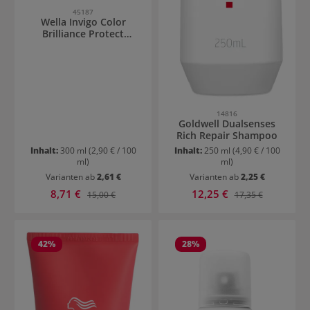
45187
Wella Invigo Color
Brilliance Protect
Shampoo feines Haar
14816
Goldwell Dualsenses
Rich Repair Shampoo
Inhalt:
300 ml
(2,90 € / 100
Inhalt:
250 ml
(4,90 € / 100
ml)
ml)
Varianten ab
2,61 €
Varianten ab
2,25 €
Verkaufspreis:
Verkaufspreis:
8,71 €
Regulärer Preis:
12,25 €
Regulärer Preis:
15,00 €
17,35 €
42
%
28
%