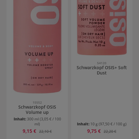
54120
Schwarzkopf OSIS+ Soft
Dust
15552
Schwarzkopf OSIS
Volume up
Inhalt:
300 ml
(3,05 € / 100
ml)
Inhalt:
10 g
(97,50 € / 100 g)
Verkaufspreis:
Verkaufspreis:
9,15 €
Regulärer Preis:
9,75 €
Regulärer Preis:
22,10 €
22,20 €