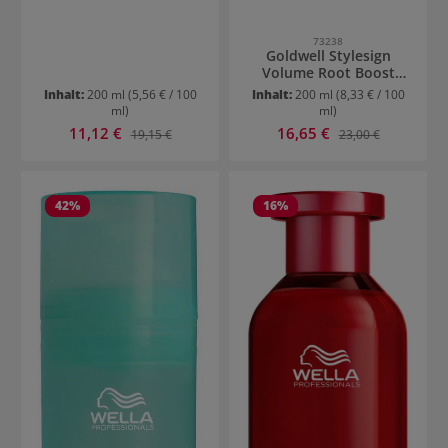
73238
Goldwell Stylesign
Volume Root Boost
Spray
Inhalt:
200 ml
(5,56 € / 100
Inhalt:
200 ml
(8,33 € / 100
ml)
ml)
Verkaufspreis:
Verkaufspreis:
11,12 €
Regulärer Preis:
16,65 €
Regulärer Preis:
19,15 €
23,00 €
42
%
16
%