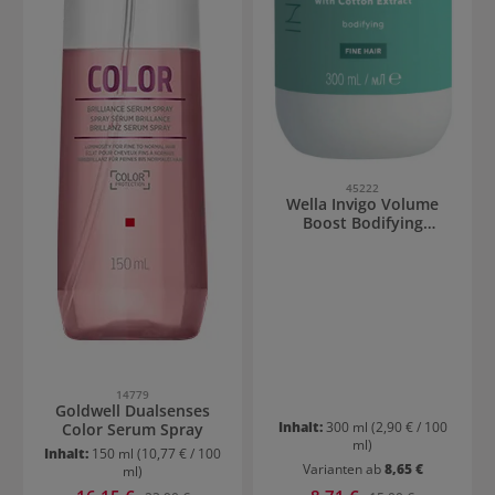
45222
Wella Invigo Volume
Boost Bodifying
Shampoo
14779
Goldwell Dualsenses
Inhalt:
300 ml
(2,90 € / 100
Color Serum Spray
ml)
Inhalt:
150 ml
(10,77 € / 100
Varianten ab
8,65 €
ml)
Verkaufspreis:
Verkaufspreis:
Regulärer Preis:
Regulärer Preis: