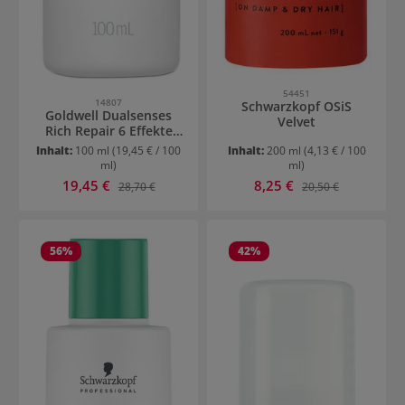
54451
14807
Schwarzkopf OSiS
Goldwell Dualsenses
Velvet
Rich Repair 6 Effekte
Serum
Inhalt:
100 ml
(19,45 € / 100
Inhalt:
200 ml
(4,13 € / 100
ml)
ml)
Verkaufspreis:
Verkaufspreis:
19,45 €
Regulärer Preis:
8,25 €
Regulärer Preis:
28,70 €
20,50 €
56
%
42
%