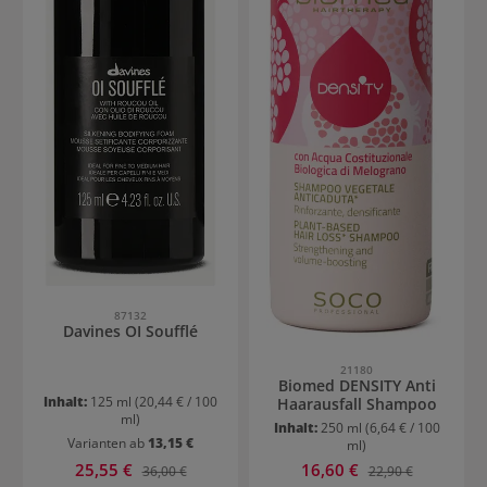
87132
Davines OI Soufflé
21180
Biomed DENSITY Anti
Inhalt:
125 ml
(20,44 € / 100
Haarausfall Shampoo
ml)
Inhalt:
250 ml
(6,64 € / 100
Varianten ab
13,15 €
ml)
Verkaufspreis:
Verkaufspreis:
25,55 €
Regulärer Preis:
16,60 €
Regulärer Preis:
36,00 €
22,90 €