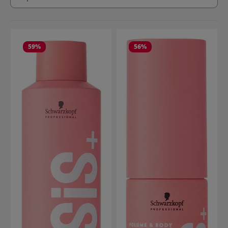
59
%
56
%