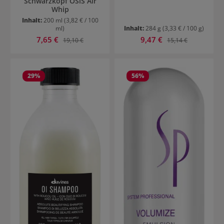
Schwarzkopf OSiS Air
Whip
Inhalt:
200 ml
(3,82 € / 100
ml)
Inhalt:
284 g
(3,33 € / 100 g)
Verkaufspreis:
Verkaufspreis:
7,65 €
Regulärer Preis:
9,47 €
Regulärer Preis:
19,10 €
15,14 €
29
%
56
%