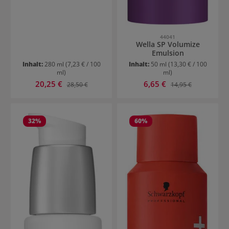
44041
Wella SP Volumize
Emulsion
Inhalt:
280 ml
(7,23 € / 100
Inhalt:
50 ml
(13,30 € / 100
ml)
ml)
Verkaufspreis:
Verkaufspreis:
20,25 €
Regulärer Preis:
6,65 €
Regulärer Preis:
28,50 €
14,95 €
32
%
60
%