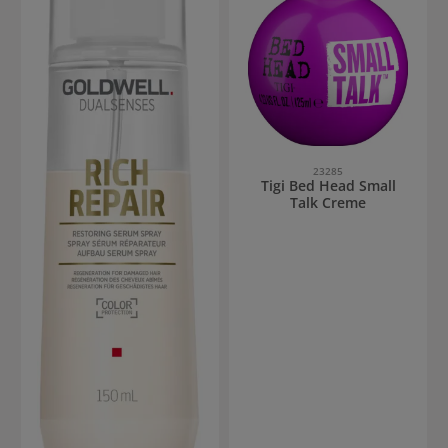
23285
Tigi Bed Head Small
Talk Creme