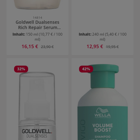
14814
Goldwell Dualsenses
Rich Repair Serum
Spray
Inhalt:
150 ml
(10,77 € / 100
Inhalt:
240 ml
(5,40 € / 100
ml)
ml)
Verkaufspreis:
Verkaufspreis:
16,15 €
Regulärer Preis:
12,95 €
Regulärer Preis:
23,90 €
19,95 €
32
%
42
%