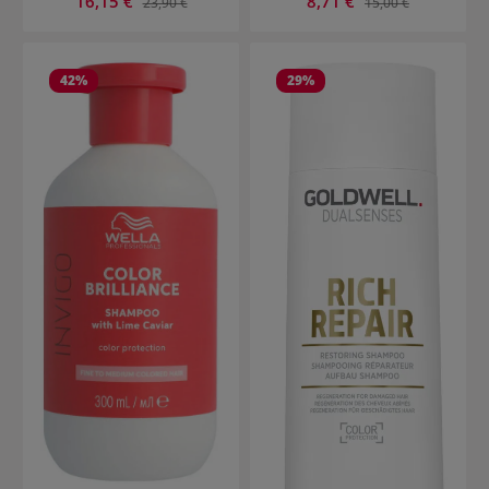
16,15 €
8,71 €
23,90 €
15,00 €
42
%
29
%