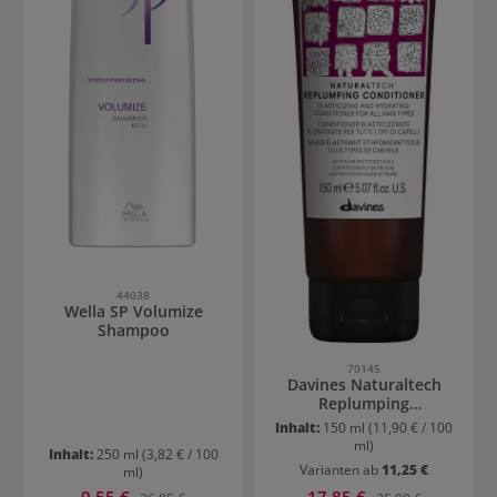
44038
Wella SP Volumize
Shampoo
70145
Davines Naturaltech
Replumping
Conditioner
Inhalt:
150 ml
(11,90 € / 100
ml)
Inhalt:
250 ml
(3,82 € / 100
Varianten ab
11,25 €
ml)
Verkaufspreis:
Verkaufspreis:
9,55 €
Regulärer Preis:
17,85 €
Regulärer Preis: