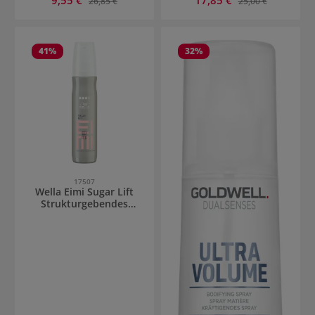
26,85 €
25,00 €
41
%
32
%
17507
Wella Eimi Sugar Lift
Strukturgebendes
Volumen Spray