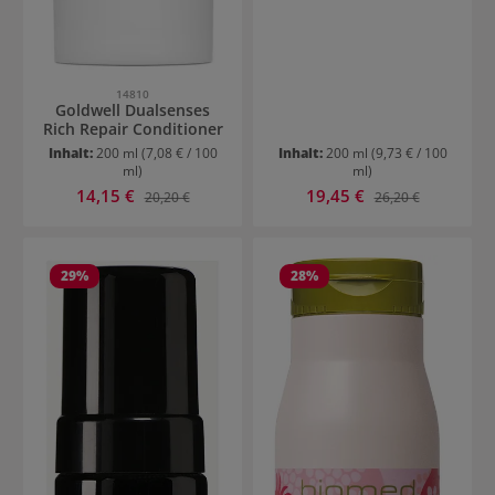
14810
Goldwell Dualsenses
Rich Repair Conditioner
Inhalt:
200 ml
(7,08 € / 100
Inhalt:
200 ml
(9,73 € / 100
ml)
ml)
Verkaufspreis:
Verkaufspreis:
14,15 €
Regulärer Preis:
19,45 €
Regulärer Preis:
20,20 €
26,20 €
29
%
28
%