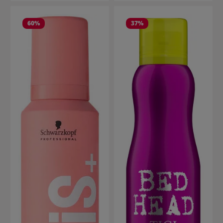
60
%
37
%