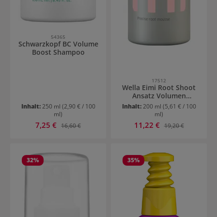
54365
Schwarzkopf BC Volume
Boost Shampoo
17512
Wella Eimi Root Shoot
Ansatz Volumen
Schaum
Inhalt:
250 ml
(2,90 € / 100
Inhalt:
200 ml
(5,61 € / 100
ml)
ml)
Verkaufspreis:
Verkaufspreis:
7,25 €
Regulärer Preis:
11,22 €
Regulärer Preis:
16,60 €
19,20 €
32
%
35
%