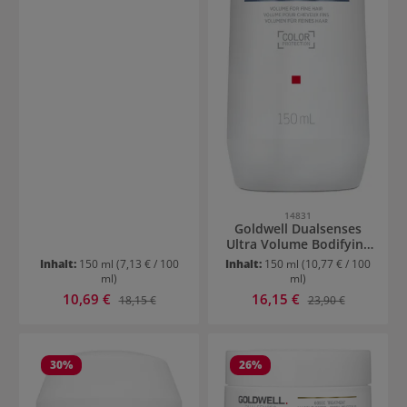
14831
Goldwell Dualsenses
Ultra Volume Bodifying
Spray
Inhalt:
150 ml
(7,13 € / 100
Inhalt:
150 ml
(10,77 € / 100
ml)
ml)
Verkaufspreis:
Verkaufspreis:
10,69 €
Regulärer Preis:
16,15 €
Regulärer Preis:
18,15 €
23,90 €
30
%
26
%