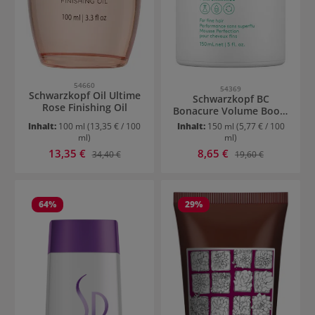
54660
54369
Schwarzkopf Oil Ultime
Schwarzkopf BC
Rose Finishing Oil
Bonacure Volume Boost
Perfect Foam
Inhalt:
100 ml
(13,35 € / 100
Inhalt:
150 ml
(5,77 € / 100
ml)
ml)
Verkaufspreis:
Verkaufspreis:
13,35 €
Regulärer Preis:
8,65 €
Regulärer Preis:
34,40 €
19,60 €
64
%
29
%