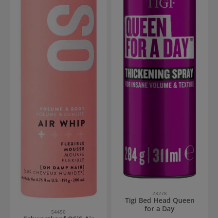
23278
Tigi Bed Head Queen
for a Day
54450