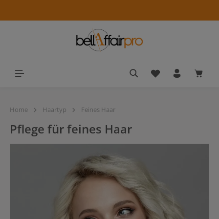
alt springen
Du hast 0 Produkt
Waren
Home
Haartyp
Feines Haar
Pflege für feines Haar