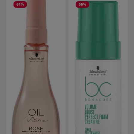
61
%
56
%