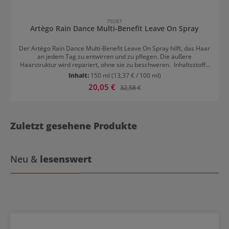
79287
Artègo Rain Dance Multi-Benefit Leave On Spray
Der Artègo Rain Dance Multi-Benefit Leave On Spray hilft, das Haar
an jedem Tag zu entwirren und zu pflegen. Die äußere
Haarstruktur wird repariert, ohne sie zu beschweren. Inhaltsstoffe
von Artègo Rain Dance Multi-Benefit Leave On Spray
Inhalt:
150 ml
(13,37 € / 100 ml)
Hydrolysiertes Keratin repariert das Haar. Organisch zertifiziertes
Verkaufspreis:
20,05 €
Regulärer Preis:
32,58 €
Tsubaki-, Argan- und Kamillenöl sorgt für mehr Feuchtigkeit und
Geschmeidigkeit im Haar. Sericin gibt Glanz. Aminosäuren
entwirren und pflegen. Anwendung von Artègo Rain Dance Multi-
Benefit Leave On Spray Am besten wirkt der Spray nach dem
Artègo Rain Dance Volumen Shampoo. Das Produkt wird auf das
Zuletzt gesehene Produkte
Haar gesprüht, bevor es wie gewohnt gestylt wird. Nicht
auswaschen.
Neu &
lesenswert