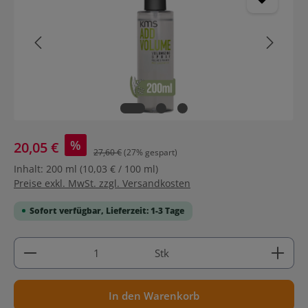
%
20,05 €
27,60 €
(27% gespart)
Inhalt:
200 ml
(10,03 € / 100 ml)
Preise exkl. MwSt. zzgl. Versandkosten
Sofort verfügbar, Lieferzeit: 1-3 Tage
Produkt Anzahl: Gib den gewünschten Wert ein ode
Stk
In den Warenkorb