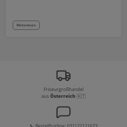
Weiterlesen
Friseurgroßhandel
aus
Österreich
🇦🇹
📞 Bestellhotline:
031122121673