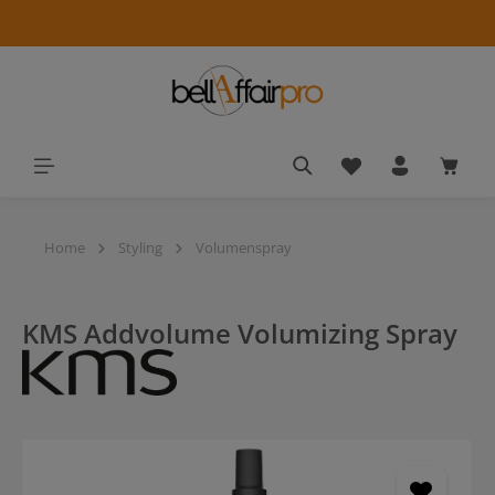
alt springen
Du hast 0 Produkt
Waren
Home
Styling
Volumenspray
KMS Addvolume Volumizing Spray
Bildergalerie überspringen