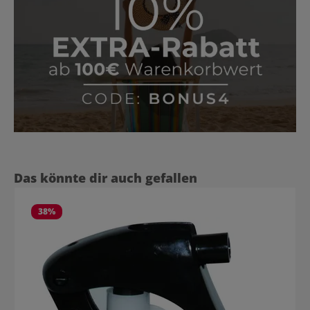
Produktgalerie überspringen
Das könnte dir auch gefallen
38
%