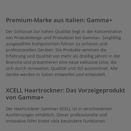
sorgt für einen kraftvollen
Luftstrom und besonders
kurze Trockenzeiten. Dank
Stand-by-Technologie, Turbo-
Premium-Marke aus Italien: Gamma+
Funktion, Oxy Active-
Technologie und Auto-Clean-
System bietet der iQ3
Der Schlüssel zur hohen Qualität liegt in der Konzentration
maximalen Komfort und eine
von Produktdesign und Produktion bei Gamma+. Sorgfältig
lange Lebensdauer – ideal für
den professionellen
ausgewählte Komponenten führen zu sicheren und
Salonalltag.ProduktdetailsNur
professionellen Geräten. Die Produkte vereinen die
294 g – ultraleicht und
Erfahrung und Qualität von mehr als dreißig Jahren in der
ergonomischDigitalmotor mit
bis zu 120.000 U/minStand-
Branche und präsentieren eine neue exklusive Linie, die
by-Funktion mit Smart
sich durch Innovation, Qualität und Stil auszeichnet. Alle
PadOxy Active-Technologie
Geräte werden in Italien entworfen und entwickelt.
mit negativen Ionen gegen
FrizzTurbo-Funktion für
maximale LeistungAuto-
XCELL Haartrockner: Das Vorzeigeprodukt
Clean- und
SelbstdiagnosesystemMemor
von Gamma+
y-Funktion für individuelle
EinstellungenInklusive Smart
Pad, Diffusor, 3 Stylingdüsen,
Der Haartrockner Gamma+ XCELL ist in verschiedenen
Reinigungsset und Ersatzfilter
Ausführungen erhältlich. Dieser professionelle und
innovative Föhn bietet viele besondere Funktionen.