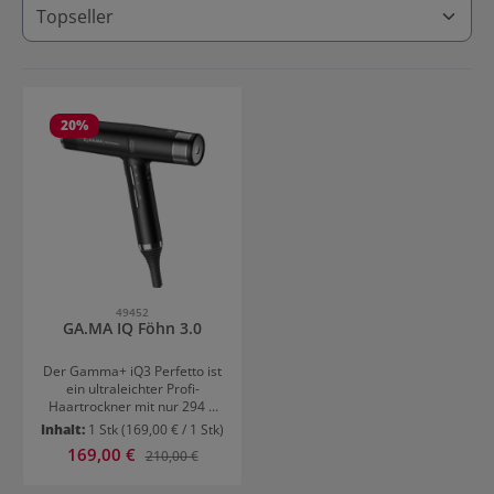
20
%
49452
GA.MA IQ Föhn 3.0
Der Gamma+ iQ3 Perfetto ist
ein ultraleichter Profi-
Haartrockner mit nur 294 g
und vereint höchste Leistung
Inhalt:
1 Stk
(169,00 € / 1 Stk)
mit innovativer Technologie.
Verkaufspreis:
169,00 €
Regulärer Preis:
210,00 €
Der bürstenlose Digitalmotor
mit bis zu 120.000 U/min