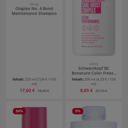
49126
Olaplex No. 4 Bond
Maintenance Shampoo
54725
Schwarzkopf BC
Bonacure Color Freeze
Spray Conditioner
Inhalt:
250 ml
(7,04 € / 100
Inhalt:
200 ml
(4,33 € / 100
ml)
ml)
Verkaufspreis:
Verkaufspreis:
17,60 €
Regulärer Preis:
8,65 €
Regulärer Preis:
18,50 €
20,10 €
56
%
5
%