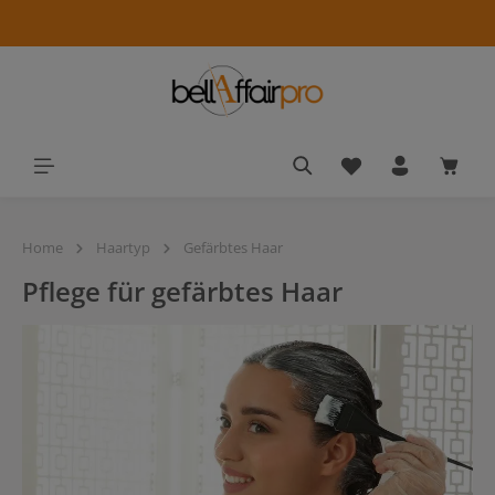
alt springen
Du hast 0 Produkt
Waren
Home
Haartyp
Gefärbtes Haar
Pflege für gefärbtes Haar