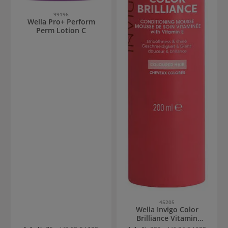
99196
Wella Pro+ Perform
Perm Lotion C
45205
Wella Invigo Color
Brilliance Vitamin
Conditioning Mousse