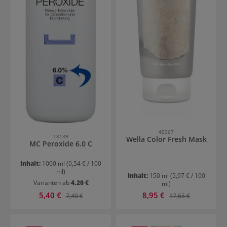
45367
18139
Wella Color Fresh Mask
MC Peroxide 6.0 C
Inhalt:
1000 ml
(0,54 € / 100
ml)
Inhalt:
150 ml
(5,97 € / 100
Varianten ab
4,20 €
ml)
Verkaufspreis:
Verkaufspreis:
5,40 €
Regulärer Preis:
8,95 €
Regulärer Preis:
7,40 €
17,65 €