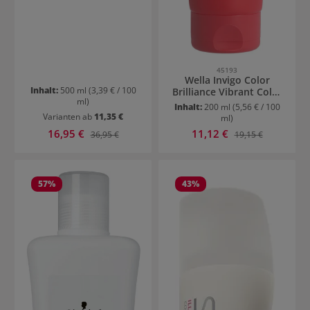
45193
Wella Invigo Color
Inhalt:
500 ml
(3,39 € / 100
Brilliance Vibrant Color
ml)
Conditioner feines Haar
Inhalt:
200 ml
(5,56 € / 100
Varianten ab
11,35 €
ml)
Verkaufspreis:
Verkaufspreis:
16,95 €
Regulärer Preis:
11,12 €
Regulärer Preis:
36,95 €
19,15 €
57
%
43
%