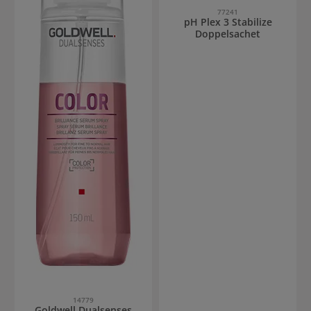
77241
pH Plex 3 Stabilize
Doppelsachet
14779
Goldwell Dualsenses