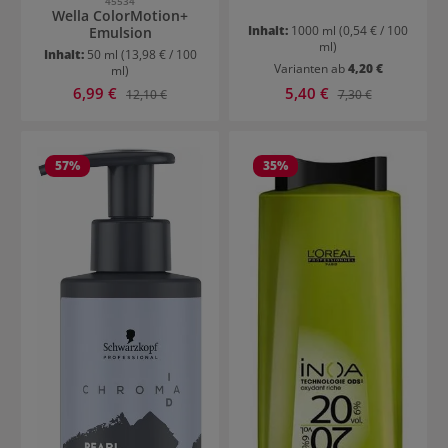
45534
Wella ColorMotion+
Inhalt:
1000 ml
(0,54 € / 100
Emulsion
ml)
Inhalt:
50 ml
(13,98 € / 100
Varianten ab
4,20 €
ml)
Verkaufspreis:
Verkaufspreis:
6,99 €
Regulärer Preis:
5,40 €
Regulärer Preis:
12,10 €
7,30 €
57
%
35
%