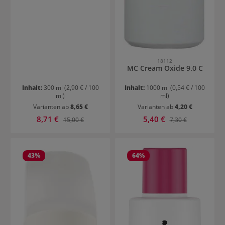
18112
MC Cream Oxide 9.0 C
Inhalt:
300 ml
(2,90 € / 100
Inhalt:
1000 ml
(0,54 € / 100
ml)
ml)
Varianten ab
8,65 €
Varianten ab
4,20 €
Verkaufspreis:
Verkaufspreis:
8,71 €
Regulärer Preis:
5,40 €
Regulärer Preis:
15,00 €
7,30 €
43
%
64
%