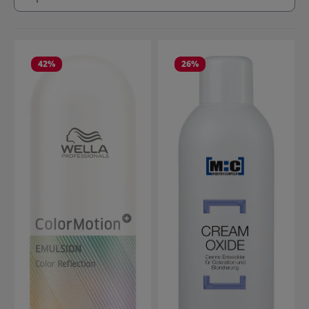
42
%
26
%