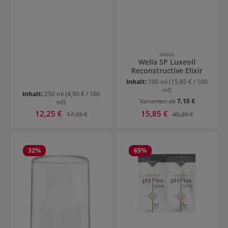
44006
Wella SP Luxeoil
Reconstructive Elixir
Inhalt:
100 ml
(15,85 € / 100
ml)
Inhalt:
250 ml
(4,90 € / 100
Varianten ab
7,15 €
ml)
Verkaufspreis:
Verkaufspreis:
12,25 €
Regulärer Preis:
15,85 €
Regulärer Preis:
17,35 €
45,20 €
32
%
65
%