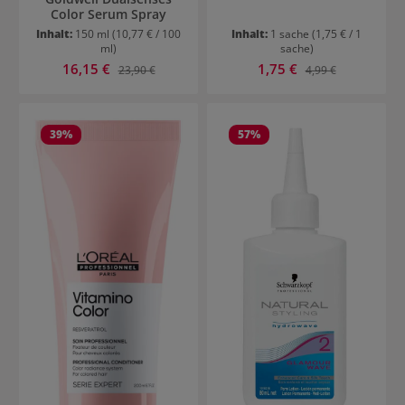
Color Serum Spray
Inhalt:
150 ml
(10,77 € / 100
Inhalt:
1 sache
(1,75 € / 1
ml)
sache)
Verkaufspreis:
Verkaufspreis:
16,15 €
Regulärer Preis:
1,75 €
Regulärer Preis:
23,90 €
4,99 €
39
%
57
%