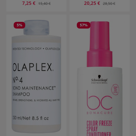
Verkaufspreis:
Verkaufspreis:
7,25 €
Regulärer Preis:
20,25 €
Regulärer Preis:
15,40 €
28,50 €
5
%
57
%