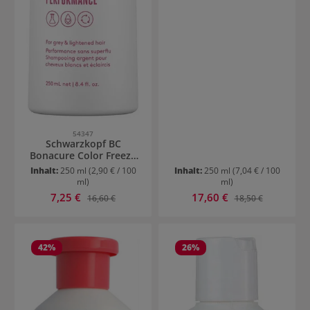
54347
Schwarzkopf BC
Bonacure Color Freeze
Silver Shampoo
Inhalt:
250 ml
(2,90 € / 100
Inhalt:
250 ml
(7,04 € / 100
ml)
ml)
Verkaufspreis:
Verkaufspreis:
7,25 €
Regulärer Preis:
17,60 €
Regulärer Preis:
16,60 €
18,50 €
42
%
26
%