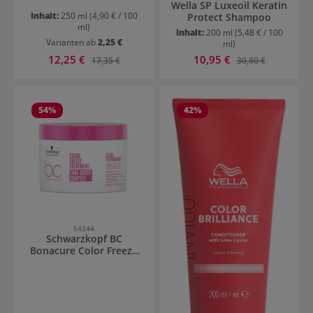
Wella SP Luxeoil Keratin
Inhalt:
250 ml
(4,90 € / 100
Protect Shampoo
ml)
Inhalt:
200 ml
(5,48 € / 100
Varianten ab
2,25 €
ml)
Verkaufspreis:
Verkaufspreis:
12,25 €
Regulärer Preis:
10,95 €
Regulärer Preis:
17,35 €
30,80 €
54
%
42
%
54344
Schwarzkopf BC
Bonacure Color Freeze
Treatment