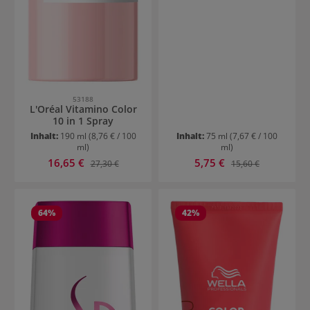
53188
L'Oréal Vitamino Color
10 in 1 Spray
Inhalt:
190 ml
(8,76 € / 100
Inhalt:
75 ml
(7,67 € / 100
ml)
ml)
Verkaufspreis:
Verkaufspreis:
16,65 €
Regulärer Preis:
5,75 €
Regulärer Preis:
27,30 €
15,60 €
64
%
42
%