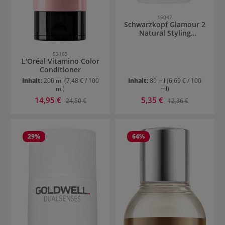
15047
Schwarzkopf Glamour 2
Natural Styling
Hydrowave
53163
L'Oréal Vitamino Color
Conditioner
Inhalt:
200 ml
(7,48 € / 100
Inhalt:
80 ml
(6,69 € / 100
ml)
ml)
Verkaufspreis:
Verkaufspreis:
14,95 €
Regulärer Preis:
5,35 €
Regulärer Preis:
24,50 €
12,36 €
29
%
64
%