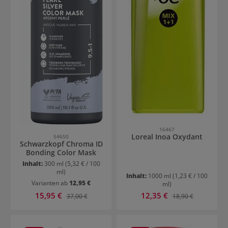
16467
Loreal Inoa Oxydant
54650
Schwarzkopf Chroma ID
Bonding Color Mask
Inhalt:
300 ml
(5,32 € / 100
ml)
Inhalt:
1000 ml
(1,23 € / 100
Varianten ab
12,95 €
ml)
Verkaufspreis:
Verkaufspreis:
15,95 €
Regulärer Preis:
12,35 €
Regulärer Preis:
37,00 €
18,90 €