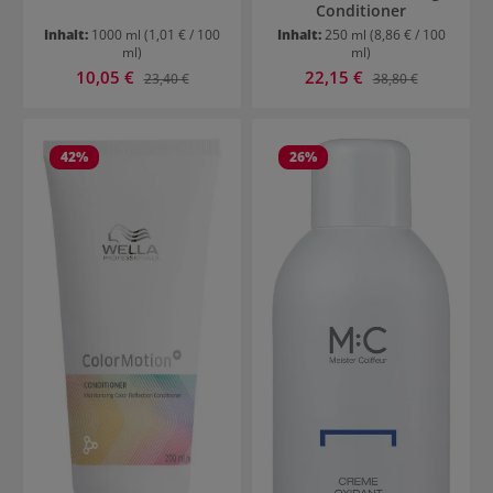
Conditioner
Inhalt:
1000 ml
(1,01 € / 100
Inhalt:
250 ml
(8,86 € / 100
ml)
ml)
Verkaufspreis:
Verkaufspreis:
10,05 €
Regulärer Preis:
22,15 €
Regulärer Preis:
23,40 €
38,80 €
42
%
26
%