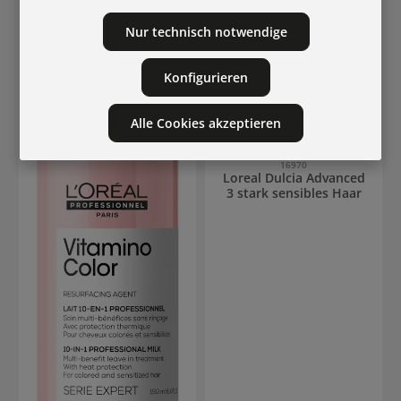
39
%
63
%
Nur technisch notwendige
Konfigurieren
Alle Cookies akzeptieren
16970
Loreal Dulcia Advanced
3 stark sensibles Haar