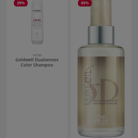
29
%
65
%
14780
Goldwell Dualsenses
Color Shampoo