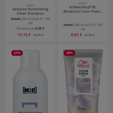
54229
43023
Schwarzkopf BC
Sassoon Illuminating
Bonacure Color Freeze
Clean Shampoo
Conditioner
Inhalt:
250 ml
(6,06 € / 100
ml)
Inhalt:
200 ml
(4,33 € / 100
Varianten ab
5,55 €
ml)
Verkaufspreis:
Verkaufspreis:
15,15 €
Regulärer Preis:
8,65 €
Regulärer Preis:
26,55 €
23,95 €
27
%
49
%