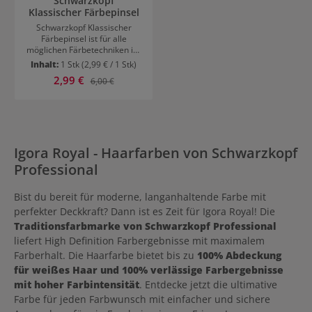
Schwarzkopf
Klassischer Färbepinsel
Schwarzkopf Klassischer
Färbepinsel ist für alle
möglichen Färbetechniken im
Salon geeignet. Er ist eines
Inhalt:
1 Stk
(2,99 € / 1 Stk)
der wichtigsten Werkzeuge
Verkaufspreis:
2,99 €
Regulärer Preis:
6,00 €
für Friseure.
Igora Royal - Haarfarben von Schwarzkopf
Professional
Bist du bereit für moderne, langanhaltende Farbe mit
perfekter Deckkraft? Dann ist es Zeit für Igora Royal! Die
Traditionsfarbmarke von Schwarzkopf Professional
liefert High Definition Farbergebnisse mit maximalem
Farberhalt. Die Haarfarbe bietet bis zu
100% Abdeckung
für weißes Haar und 100% verlässige Farbergebnisse
mit hoher Farbintensität
. Entdecke jetzt die ultimative
Farbe für jeden Farbwunsch mit einfacher und sichere