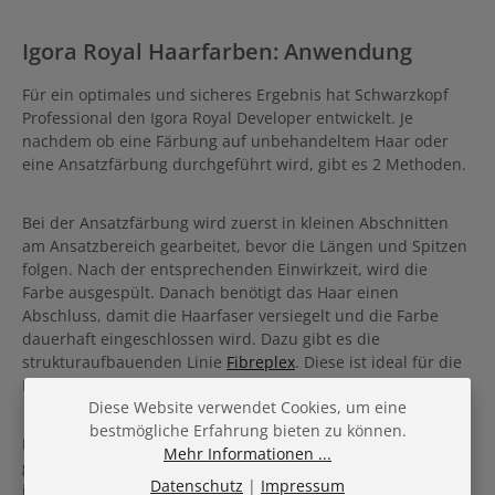
Igora Royal Haarfarben: Anwendung
Für ein optimales und sicheres Ergebnis hat Schwarzkopf
Professional den Igora Royal Developer entwickelt. Je
nachdem ob eine Färbung auf unbehandeltem Haar oder
eine Ansatzfärbung durchgeführt wird, gibt es 2 Methoden.
Bei der Ansatzfärbung wird zuerst in kleinen Abschnitten
am Ansatzbereich gearbeitet, bevor die Längen und Spitzen
folgen. Nach der entsprechenden Einwirkzeit, wird die
Farbe ausgespült. Danach benötigt das Haar einen
Abschluss, damit die Haarfaser versiegelt und die Farbe
dauerhaft eingeschlossen wird. Dazu gibt es die
strukturaufbauenden Linie
Fibreplex
. Diese ist ideal für die
Pflege nach der Coloration oder Hellerfärbung abgestimmt.
Diese Website verwendet Cookies, um eine
bestmögliche Erfahrung bieten zu können.
Du möchtest deine Farbe auffrischen ohne zu Färben? Dafür
Mehr Informationen ...
gibt es von Schwarzkopf die Chroma ID Bonding Maske. Sie
Datenschutz
|
Impressum
ist eine farbauffrischende und die Haastruktur pflegende