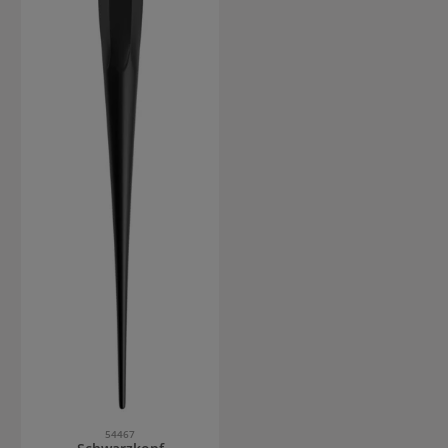
den Anfang in einer Reihe von
3 Teams, die ganz
besondere, individuelle Töne
in der Igora Royal Take Over
Reihe kreieren werden.
54467