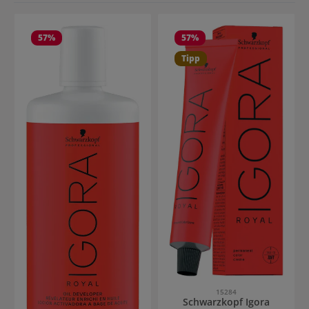
57
%
57
%
Tipp
15284
Schwarzkopf Igora