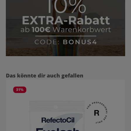
Produktgalerie überspringen
Das könnte dir auch gefallen
31
%