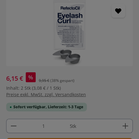
%
6,15 €
9,95 €
(38% gespart)
Inhalt:
2 Stk
(3,08 € / 1 Stk)
Preise exkl. MwSt. zzgl. Versandkosten
Sofort verfügbar, Lieferzeit: 1-3 Tage
Produkt Anzahl: Gib den gewünschten Wert ein ode
Stk