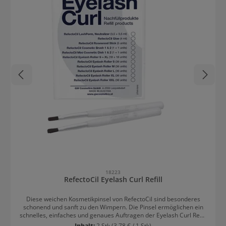
18223
RefectoCil Eyelash Curl Refill
Diese weichen Kosmetikpinsel von RefectoCil sind besonderes
schonend und sanft zu den Wimpern. Die Pinsel ermöglichen ein
schnelles, einfaches und genaues Auftragen der Eyelash Curl Refill
Produkte auf die Wimpern. Das Wimpern-Styling wird dadurch noch
Inhalt:
2 Stk
(3,78 € / 1 Stk)