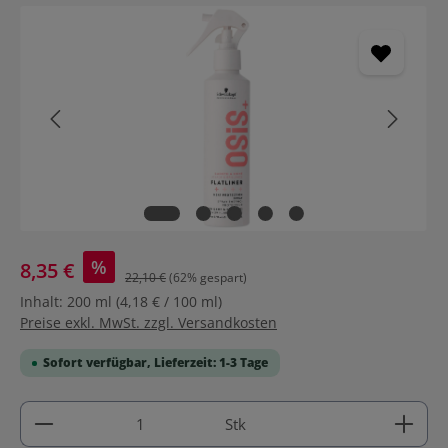
Bildergalerie überspringen
%
8,35 €
22,10 €
(62% gespart)
Inhalt:
200 ml
(4,18 € / 100 ml)
Preise exkl. MwSt. zzgl. Versandkosten
Sofort verfügbar, Lieferzeit: 1-3 Tage
Produkt Anzahl: Gib den gewünschten Wert ein ode
Stk