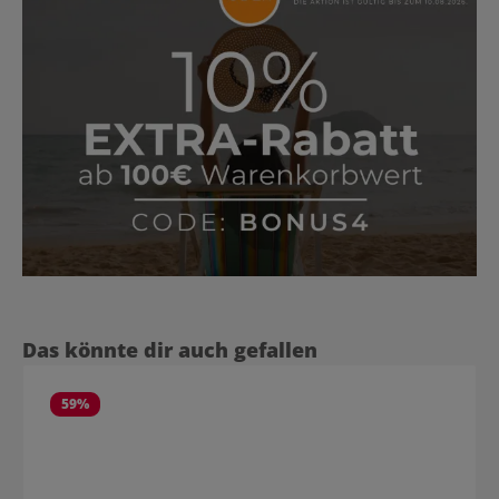
Produktgalerie überspringen
Das könnte dir auch gefallen
59
%