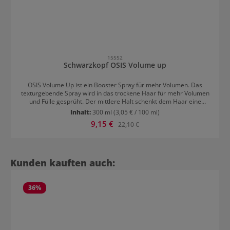
15552
Schwarzkopf OSIS Volume up
OSIS Volume Up ist ein Booster Spray für mehr Volumen. Das
texturgebende Spray wird in das trockene Haar für mehr Volumen
und Fülle gesprüht. Der mittlere Halt schenkt dem Haar eine
natürliche Bewegung und Schwung ohne aufwändiges Föhnen. Das
Inhalt:
300 ml
(3,05 € / 100 ml)
Volumenspray verleiht Fülle ohne das natürliche Haargefühl zu
Verkaufspreis:
9,15 €
Regulärer Preis:
22,10 €
beeinträchtigen.
Produktgalerie überspringen
Kunden kauften auch:
36
%