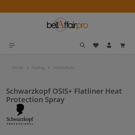
alt springen
Du hast 0 Produkt
Waren
Home
Styling
Hitzeschutz
Schwarzkopf OSIS+ Flatliner Heat
Protection Spray