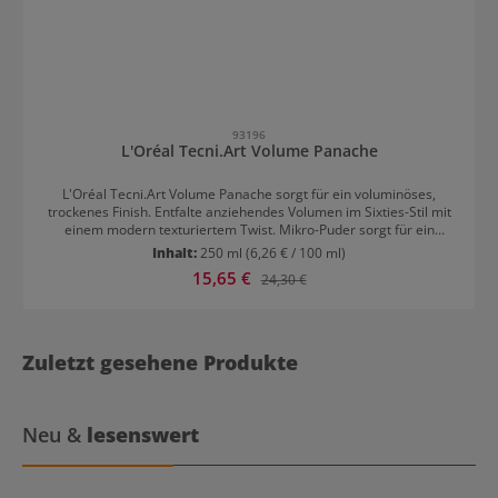
93196
L'Oréal Tecni.Art Volume Panache
L'Oréal Tecni.Art Volume Panache sorgt für ein voluminöses,
trockenes Finish. Entfalte anziehendes Volumen im Sixties-Stil mit
einem modern texturiertem Twist. Mikro-Puder sorgt für ein
trockenes Finish; der Dreifach-Diffusor für Volumen in nur einem
Inhalt:
250 ml
(6,26 € / 100 ml)
Schritt - ideal für Backstage-Arbeiten. Gleichmäßig auf die Partien
Verkaufspreis:
15,65 €
Regulärer Preis:
24,30 €
des trockenen Haars sprühen für Volumengebung und
Texturierung. Anwendungstipps L'Oréal Tecni.Art Volume Panache
Vor und zwischen der Anwendung die Dose gut schütteln. Bei
verklebten Sprühkopf diesen unter warmem Wasser reinigen. Für
ultimatives Volumen am Ansatz das Spray direkt auf den
Zuletzt gesehene Produkte
Haaransatz sprühen und Strähne für Strähne zurückkämmen.
Danach das Haar vorsichtig mit einer Bürste glätten.
Neu &
lesenswert