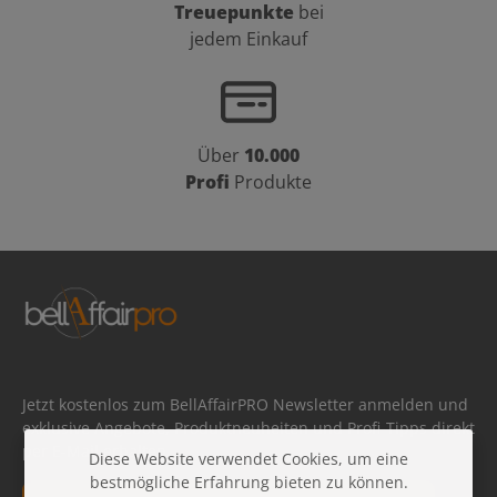
Treuepunkte
bei
jedem Einkauf
Über
10.000
Profi
Produkte
Jetzt kostenlos zum BellAffairPRO Newsletter anmelden und
exklusive Angebote, Produktneuheiten und Profi-Tipps direkt
per E-Mail erhalten.
Diese Website verwendet Cookies, um eine
bestmögliche Erfahrung bieten zu können.
E-Mail-Adresse*