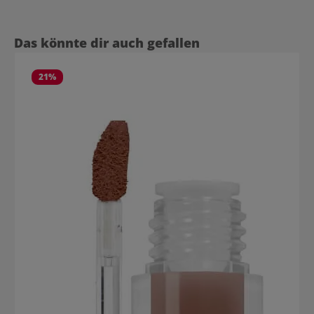
Produktgalerie überspringen
Das könnte dir auch gefallen
21
%