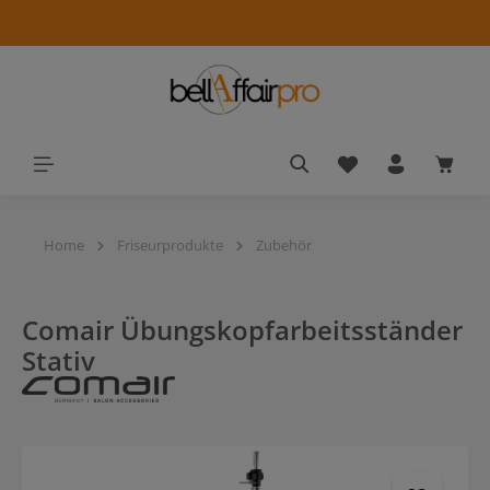
alt springen
Du hast 0 Produkt
Waren
Home
Friseurprodukte
Zubehör
Comair Übungskopfarbeitsständer
Stativ
Bildergalerie überspringen