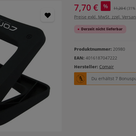
7,70 €
%
11,20 €
(31% 
Preise exkl. MwSt. zzgl. Versa
Derzeit nicht lieferbar
Produktnummer:
20980
EAN:
4016187047222
Hersteller:
Comair
Du erhältst 7 Bonuspu