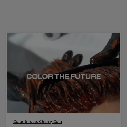
hältnis von 1:1,5 mit Diactivateur
gemischt.
Color Infuse: Cherry Cola