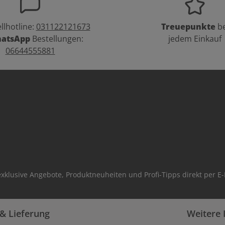
llhotline:
031122121673
Treuepunkte
be
atsApp
Bestellungen:
jedem Einkauf
06644555881
xklusive Angebote, Produktneuheiten und Profi-Tipps direkt per E-
& Lieferung
Weitere 