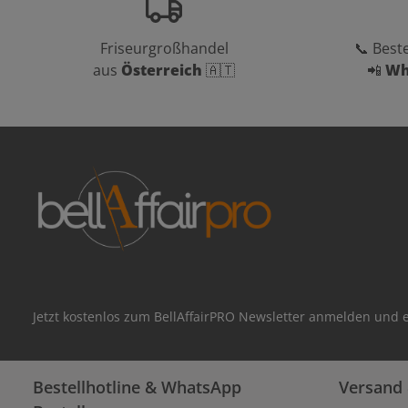
Friseurgroßhandel
📞 Beste
aus
Österreich
🇦🇹
📲
Wh
Jetzt kostenlos zum BellAffairPRO Newsletter anmelden und e
Bestellhotline & WhatsApp
Versand 