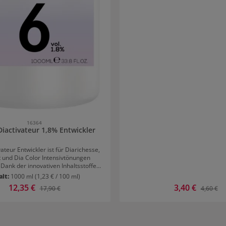
individuell einstellbar von super
einem extra starkem Sprüh
16364
Diactivateur 1,8% Entwickler
ateur Entwickler ist für Diarichesse,
t und Dia Color Intensivtönungen
 Dank der innovativen Inhaltsstoffe
 nach einer Behandlung brillante und
alt:
1000 ml
(1,23 € / 100 ml)
 Farbergebnisse. Die Farbpigmente
Verkaufspreis:
12,35 €
Verkaufspreis:
3,40 €
Regulärer Preis:
Regulärer
17,90 €
4,60 €
sich tief im Haar und sehen dadurch
Diactivateur
llante und strahlende
nganhaltende Farben
ng von Loreal Diactivateur 1,8%