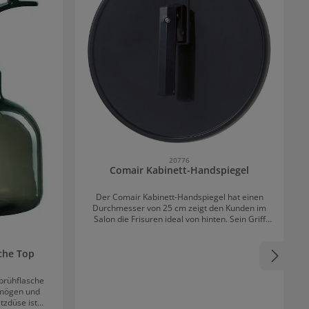
20776
Comair Kabinett-Handspiegel
Der Comair Kabinett-Handspiegel hat einen
Durchmesser von 25 cm zeigt den Kunden im
Salon die Frisuren ideal von hinten. Sein Griff
sorgt für ein optimales Handling. Er ist schwarz
und hat eine Aufhängeöse.
che Top
prühflasche
rmögen und
tzdüse ist