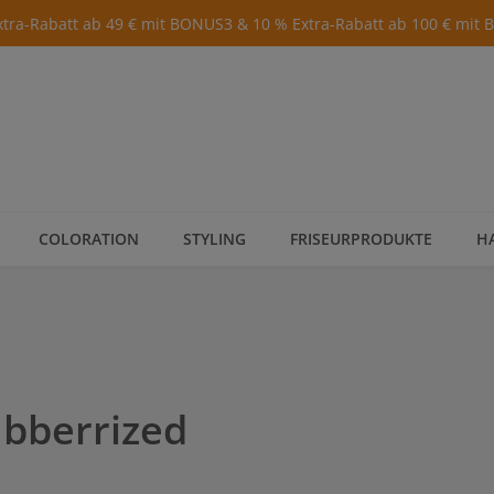
xtra-Rabatt ab 49 € mit BONUS3 & 10 % Extra-Rabatt ab 100 € mit
COLORATION
STYLING
FRISEURPRODUKTE
H
bberrized