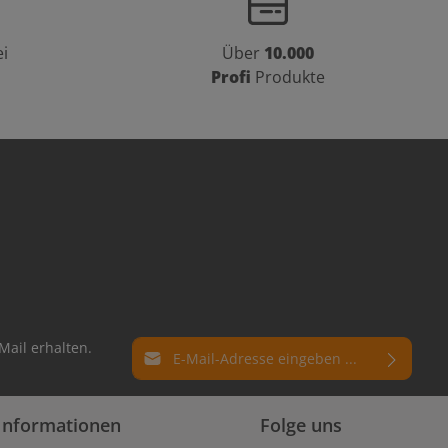
i
Über
10.000
Profi
Produkte
E-Mail-Adresse*
Mail erhalten.
Datenschutz
Die mit einem Stern (*) markierten Felder
Informationen
Folge uns
Ich habe die
Datenschutzbestimmungen
sind Pflichtfelder.