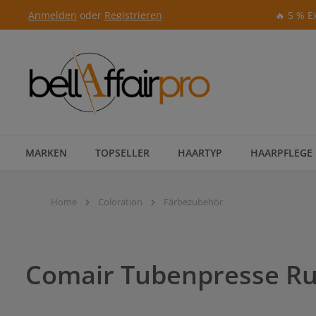
Anmelden
oder
Registrieren
🔥 5 % E
Zur Hauptnavigation springen
MARKEN
TOPSELLER
HAARTYP
HAARPFLEGE
Home
Coloration
Färbezubehör
Comair Tubenpresse Ru