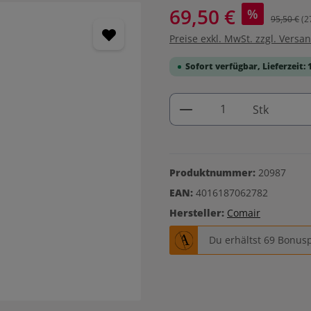
69,50 €
%
95,50 €
(2
Preise exkl. MwSt. zzgl. Versa
Sofort verfügbar, Lieferzeit: 
Produkt Anzahl: G
Stk
Produktnummer:
20987
EAN:
4016187062782
Hersteller:
Comair
Du erhältst 69 Bonusp