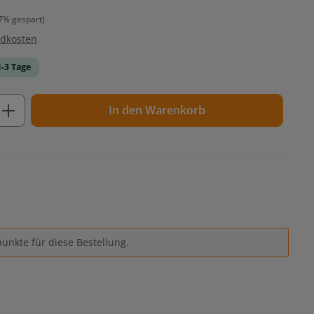
7% gespart)
ndkosten
1-3 Tage
ib den gewünschten Wert ein oder benutz
In den Warenkorb
unkte für diese Bestellung.