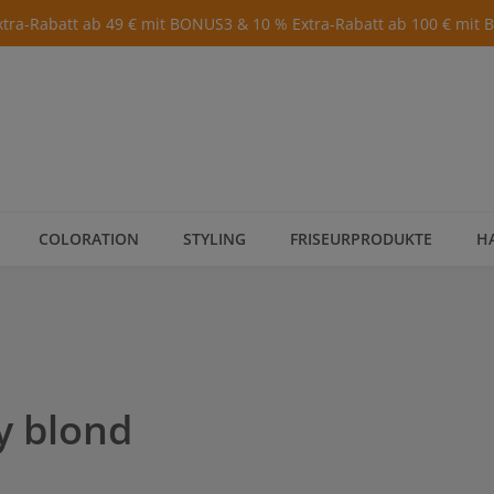
xtra-Rabatt ab 49 € mit BONUS3 & 10 % Extra-Rabatt ab 100 € mit
COLORATION
STYLING
FRISEURPRODUKTE
H
y blond