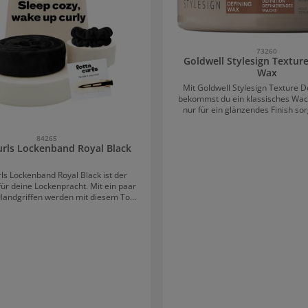
73260
Goldwell Stylesign Texture
Wax
Mit Goldwell Stylesign Texture D
bekommst du ein klassisches Wach
nur für ein glänzendes Finish so
auch dein Haar definiert, ohne da
wirken. Das definierende Haarw
84265
sofortige Definition und eine la
urls Lockenband Royal Black
Kontrolle, damit dein Style bis z
lang perfekt bleibt. Mit einem Ult
rls Lockenband Royal Black ist der
Finish verleiht es deinem Lo
für deine Lockenpracht. Mit ein paar
strahlenden Touch. Die weiche Konsistenz des
Handgriffen werden mit diesem Tool
Wachses macht die Anwendung un
ocken in schulter- bis hüftlanges,
im Haar kinderleicht. Kein Verk
t. Das Set beinhaltet: ein
Verkleben - nur reibungslose Ha
band in Schwarz einen Haarclip
das perfekte Styling. Das Haarwachs ist speziell
eine Anleitung
formuliert, um mittelstarkes bis s
 von Lotta Curls Lockenband Royal
bändigen und zu formen. Egal, o
oder glattes Haar hast, dieses W
en, trockenen Haaren verwendet.
deine Frisur unter Kontrolle. Bis zu 96% der
eitel ziehen. Das Lockenband
Inhaltsstoffe sind natürlichen Ur
en und mit dem Clip am Scheitel
der Dose besteht aus PCR-Ma
nen um das
Abwaschbare Etiketten gewährle