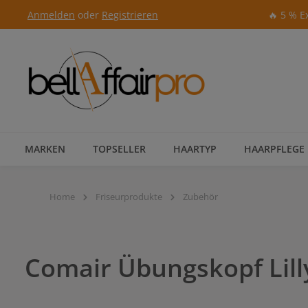
Anmelden
oder
Registrieren
🔥 5 % E
Zur Hauptnavigation springen
MARKEN
TOPSELLER
HAARTYP
HAARPFLEGE
Home
Friseurprodukte
Zubehör
Comair Übungskopf Lill