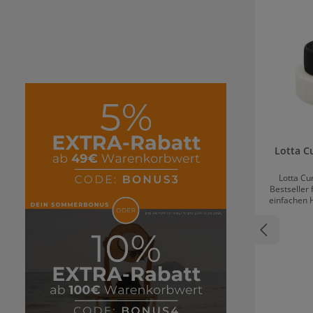
Lotta C
Lotta Cu
Bestseller 
einfachen 
schöne L
glattes Haar gezauber
Lotta Curls Haar
zwei Scrunchies einen Stoffbeutel 
Anwendung
Black Das Lockenband wird am besten in frisch
gewaschen
Einen Mittelsch
aufleg
befestigen. Nun die erste Sträh