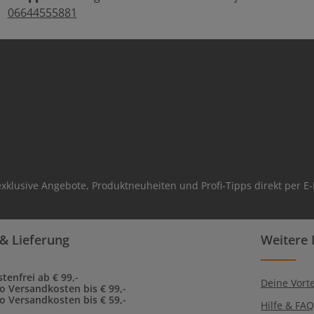
06644555881
xklusive Angebote, Produktneuheiten und Profi-Tipps direkt per E-
& Lieferung
Weitere 
tenfrei ab € 99,-
Deine Vorte
to Versandkosten bis € 99,-
to Versandkosten bis € 59,-
Hilfe & FA