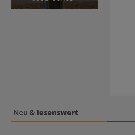
Band w
Strähnen dazu n
Scrunchie fixiere
wiederholen. Mindestens vier Stunden
Neu &
lesenswert