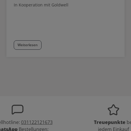
In Kooperation mit Goldwell
Weiterlesen
llhotline:
031122121673
Treuepunkte
be
atsApp
Bestellungen:
jedem Einkauf