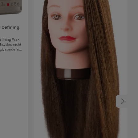
 Defining
efining Wax
s, das nicht
rgt, sondern
bei fettig zu
achs bietet
nganhaltende
u 72 Stunden
ra-Hochglanz-
ok einen
d Verteilung
lumpen oder
ndhabung für
tarkes Haar zu
b du Locken
achs bringt
sprungs. 99%
tieral.
isten eine