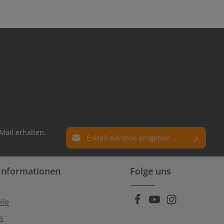
E-Mail-Adresse*
Mail erhalten.
Datenschutz
Die mit einem Stern (*) markierten Felder
Informationen
Folge uns
Ich habe die
Datenschutzbestimmungen
sind Pflichtfelder.
zur Kenntnis genommen und die
AGB
gelesen und bin mit ihnen einverstanden.
ile
Qs