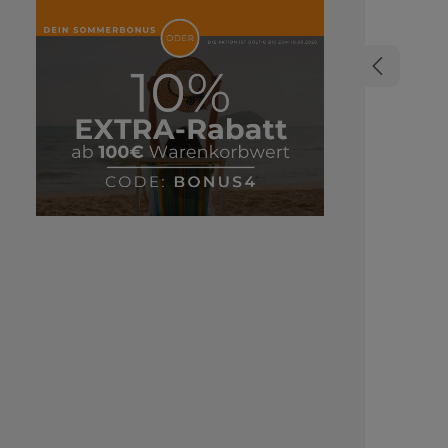
optimale
sichergeste
Haarstruk
Farbe somi
Wirkung d
Conditioner Den Spray Conditioner verwen
um gesund 
einer ver
Das Haar
Frisierbarkeit wird 
Farbe wird aufg
90% F
Haarwäschen Hitzeschutz vor Föhnhitze 
Glanz Frei von Silikonen und künstlichen