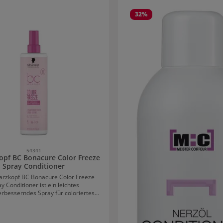
rie überspringen
32
%
54341
opf BC Bonacure Color Freeze
Spray Conditioner
arzkopf BC Bonacure Color Freeze
y Conditioner ist ein leichtes
erbesserndes Spray für coloriertes
it integriertem Hitzeschutz vor
. Der Farbschutz Spray kräftigt die
tur und bringt das Haar auf seinen