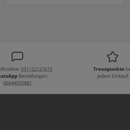
llhotline:
031122121673
Treuepunkte
be
atsApp
Bestellungen:
jedem Einkauf
06644555881