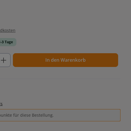
ndkosten
1-3 Tage
ib den gewünschten Wert ein oder benutz
In den Warenkorb
ls
unkte für diese Bestellung.