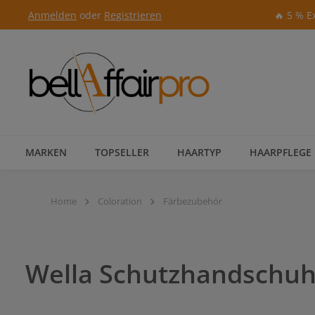
Anmelden
oder
Registrieren
🔥 5 % E
Zur Hauptnavigation springen
MARKEN
TOPSELLER
HAARTYP
HAARPFLEGE
Home
Coloration
Färbezubehör
Wella Schutzhandschuh