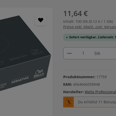
11,64 €
Inhalt:
100 Stk
(0,12 € / 1 Stk)
Preise exkl. MwSt. zzgl. Versa
Sofort verfügbar, Lieferzeit: 
Produkt Anzahl: G
Stk
Produktnummer:
17759
EAN:
4064666058948
Hersteller:
Wella Professiona
Du erhältst 11 Bonusp