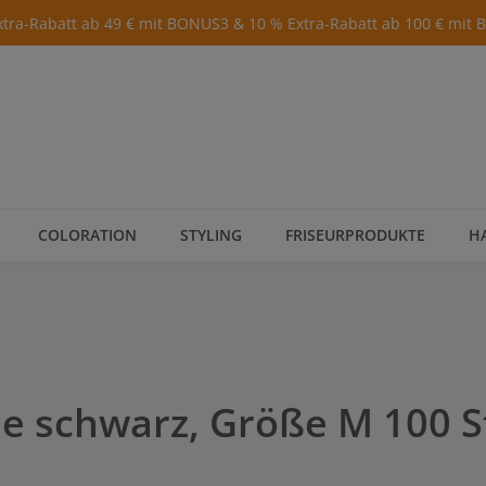
xtra-Rabatt ab 49 € mit BONUS3 & 10 % Extra-Rabatt ab 100 € mit
COLORATION
STYLING
FRISEURPRODUKTE
H
e schwarz, Größe M 100 S