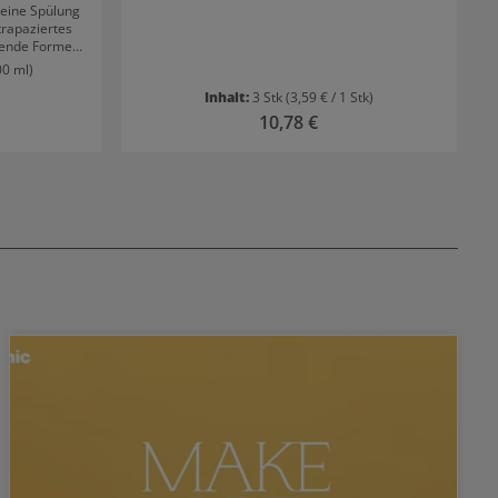
 eine Spülung
trapaziertes
nende Formel
rukturiert.
00 ml)
Inhalt:
3 Stk
(3,59 € / 1 Stk)
 Preis:
Regulärer Preis:
10,78 €