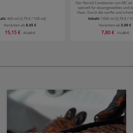
Der Nerzöl Conditioner von MC ist
speziell für dauergewelltes und s
Haar. Durch die sanfte und scho
werden Ihre Haare wieder neu st
alt:
400 ml
(3,79 € / 100 ml)
Inhalt:
1000 ml
(0,78 € / 1
Resultat: Strukturiertes Haar Sanft gepflegtes
Varianten ab
8,65 €
Varianten ab
3,80 €
Haar
Verkaufspreis:
15,15 €
Verkaufspreis:
7,80 €
Regulärer Preis:
Regulärer
41,60 €
11,40 €