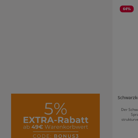
Produktgale
64
%
Schwarzk
Der Schw
Spra
strukturv
Haar m
Föhnhitze
Haarstruk