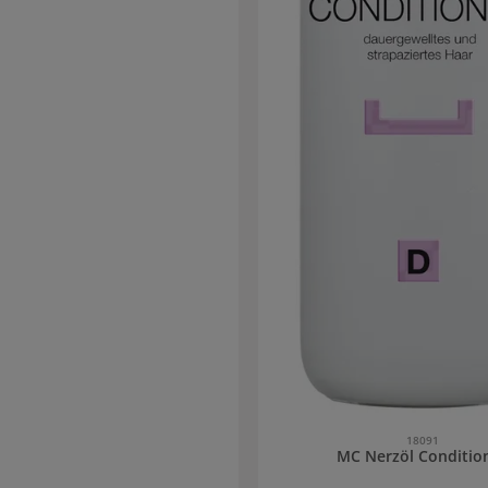
n pH-Wert von 4.5 zurück. So wird
llt, dass die Farbpigmente tief in der
tur eingeschlossen werden und die
t vor dem Verblassen geschützt ist.
es BC Bonacure Color Freeze Spray
den,
aussehendes, glänzendes Haar mit
besserten Kämmbarkeit zu erhalten:
 lässt sich leicher entwirren, die
erhöht ausgeblichene, matte
efrischt & belebt verleiht Glanz
arbbeständigkeit für bis zu 30
Verleiht
Farbstoffen. Veganes Haarprodukt.
18091
MC Nerzöl Conditio