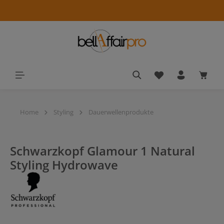
alt springen
Du hast 0 Produkt
Waren
Home
Styling
Dauerwellenprodukte
Schwarzkopf Glamour 1 Natural
Styling Hydrowave