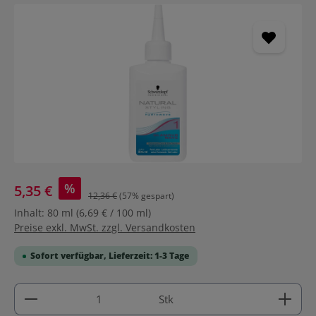
Bildergalerie überspringen
%
5,35 €
12,36 €
(57% gespart)
Inhalt:
80 ml
(6,69 € / 100 ml)
Preise exkl. MwSt. zzgl. Versandkosten
Sofort verfügbar, Lieferzeit: 1-3 Tage
Produkt Anzahl: Gib den gewünschten Wert ein ode
Stk