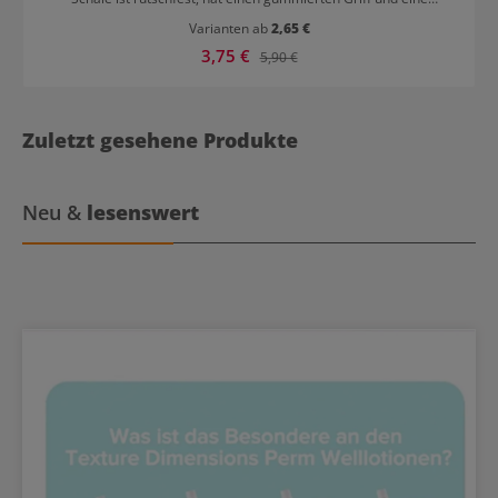
Ausgussöffnung.
Varianten ab
2,65 €
Verkaufspreis:
3,75 €
Regulärer Preis:
5,90 €
Zuletzt gesehene Produkte
Neu &
lesenswert