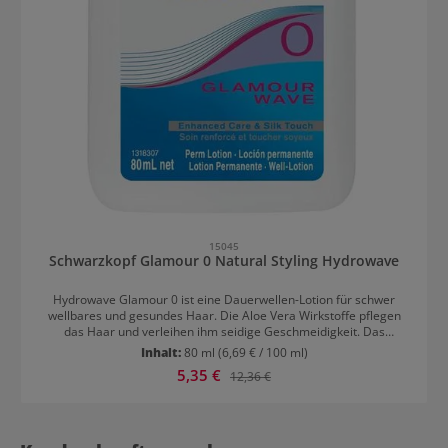
15045
Schwarzkopf Glamour 0 Natural Styling Hydrowave
Hydrowave Glamour 0 ist eine Dauerwellen-Lotion für schwer
wellbares und gesundes Haar. Die Aloe Vera Wirkstoffe pflegen
das Haar und verleihen ihm seidige Geschmeidigkeit. Das
Seidenprotein sorgt für seidige und geschmeidige Locken und
Inhalt:
80 ml
(6,69 € / 100 ml)
Wellen die bis zu 12 Wochen lang halten. Resultat: Langanhaltende
Verkaufspreis:
5,35 €
Regulärer Preis:
12,36 €
Locken und Wellen Geschmeidige und seidige Dauerwellen
Produktgalerie überspringen