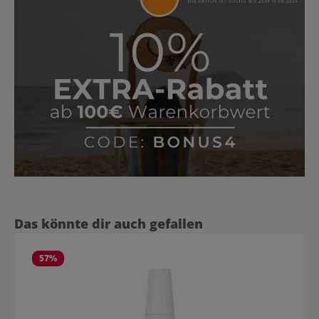
Produktgalerie überspringen
Das könnte dir auch gefallen
57
%