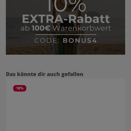
Produktgalerie überspringen
Das könnte dir auch gefallen
18
%