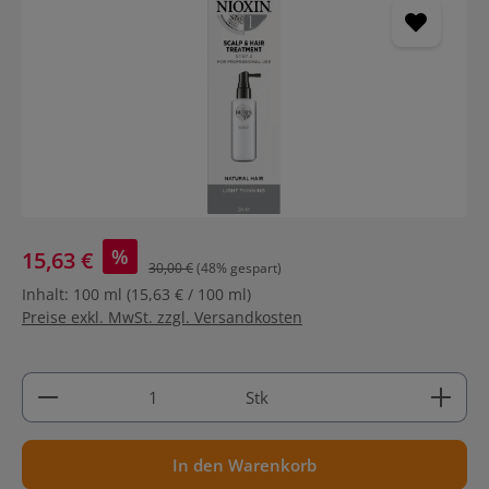
%
15,63 €
30,00 €
(48% gespart)
Inhalt:
100 ml
(15,63 € / 100 ml)
Preise exkl. MwSt. zzgl. Versandkosten
Produkt Anzahl: Gib den gewünschten Wert ein ode
Stk
In den Warenkorb