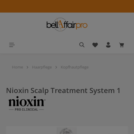
alt springen
Du hast 0 Produkt
Waren
Home
Haarpflege
Kopfhautpflege
Nioxin Scalp Treatment System 1
Bildergalerie überspringen