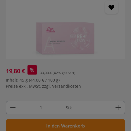
%
19,80 €
33,90 €
(42% gespart)
Inhalt:
45 g
(44,00 € / 100 g)
Preise exkl. MwSt. zzgl. Versandkosten
Produkt Anzahl: Gib den gewünschten Wert ein ode
Stk
In den Warenkorb