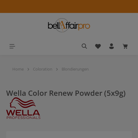
alt springen
Du hast 0 Produkt
Waren
Home
Coloration
Blondierungen
Wella Color Renew Powder (5x9g)
Bildergalerie überspringen