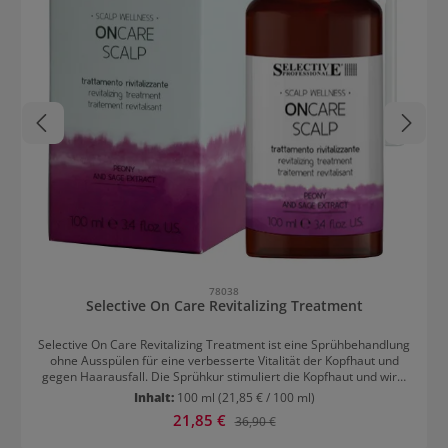
78038
Selective On Care Revitalizing Treatment
Selective On Care Revitalizing Treatment ist eine Sprühbehandlung
ohne Ausspülen für eine verbesserte Vitalität der Kopfhaut und
gegen Haarausfall. Die Sprühkur stimuliert die Kopfhaut und wirkt
Haarausfall durch Stress und äußere Faktoren entgegen. Das
Inhalt:
100 ml
(21,85 € / 100 ml)
Treatment hat auch eine präventive Wirkung gegen Haarausfall
Verkaufspreis:
21,85 €
Regulärer Preis:
36,90 €
und kann dementsprechend als vorbeugende Behandlung
angewendet werden. Das Produkt hilft, die Haardichte und -Fülle zu