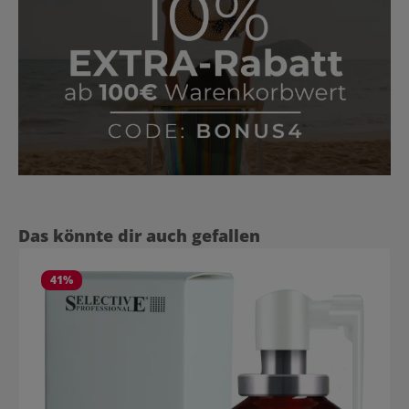
Produktgalerie überspringen
Das könnte dir auch gefallen
41
%