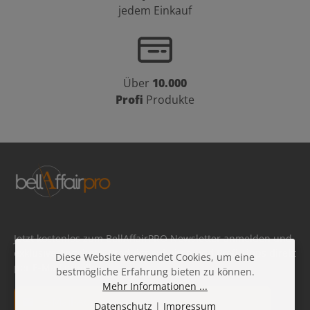
jedem Einkauf
Über
10.000
Profi
Produkte
Jetzt kostenlos zum BellAffairPRO Newsletter anmelden und
exklusive Angebote, Produktneuheiten und Profi-Tipps direkt
Diese Website verwendet Cookies, um eine
per E-Mail erhalten.
bestmögliche Erfahrung bieten zu können.
Mehr Informationen ...
E-Mail-Adresse*
Datenschutz
|
Impressum