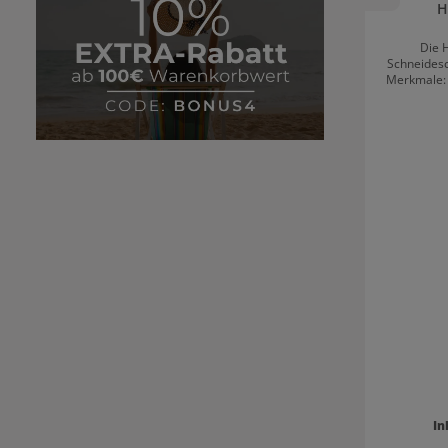
H
Die H
Schneidesc
Merkmale: Hochwertiger asiatischer Edelstah
Polierte Oberfläche Off
(konvex) / Slice Verste
Angeschmied
In