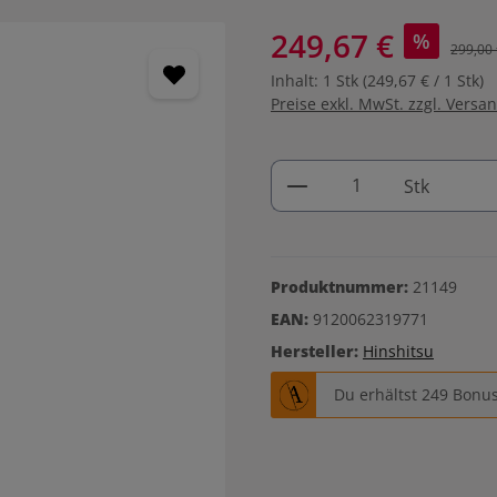
249,67 €
%
299,00 
Inhalt:
1 Stk
(249,67 € / 1 Stk)
Preise exkl. MwSt. zzgl. Versa
Produkt Anzahl: G
Stk
Produktnummer:
21149
EAN:
9120062319771
Hersteller:
Hinshitsu
Du erhältst 249 Bonus