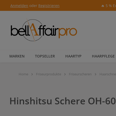
Anmelden
oder
Registrieren
🔥 5 % E
Zur Hauptnavigation springen
MARKEN
TOPSELLER
HAARTYP
HAARPFLEGE
Home
Friseurprodukte
Friseurscheren
Haarschne
Hinshitsu Schere OH-60