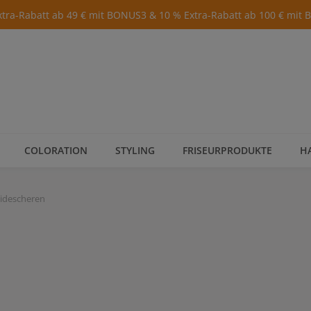
xtra-Rabatt ab 49 € mit BONUS3 & 10 % Extra-Rabatt ab 100 € mit
COLORATION
STYLING
FRISEURPRODUKTE
H
idescheren