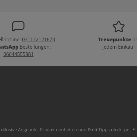
llhotline:
031122121673
Treuepunkte
be
atsApp
Bestellungen:
jedem Einkauf
06644555881
xklusive Angebote, Produktneuheiten und Profi-Tipps direkt per E-