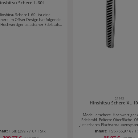
inshitsu Schere L-60L
inshitsu Schere L-60L ist eine
here im Offset Design hat folgende
l
set Design Hohlschliff
llbare Kopfschraube
eter Fingerhaken Integrierter
Gummistopper
21143
Hinshitsu Schere XL 1
Modellierschere Hochwertiger asiatischer
Edelstahl Polierte Oberfläche Offset Design
Justierbares Flachschraubensystem Hohlschl
(konvex) / 30 Zähne Angeschmiedeter
halt:
1 Stk
(299,77 € / 1 Stk)
Inhalt:
1 Stk
(65,97 € / 1 
Fingerhaken Integrierter Gummistopper für
Verkaufspreis:
299,77 €
Verkaufspreis:
65,97 €
Regulärer Preis:
Reguläre