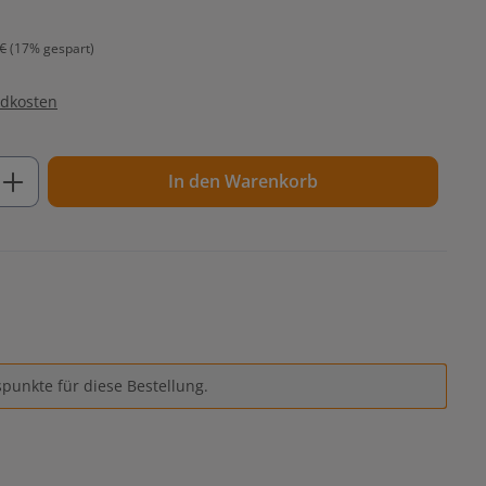
€
(17% gespart)
ndkosten
ib den gewünschten Wert ein oder benutz
In den Warenkorb
punkte für diese Bestellung.