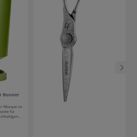
r Booster
er Masque ist
maske für
ichhaltigen
ellen. In der
heabutter,
Einsatz. Sie
ur eine