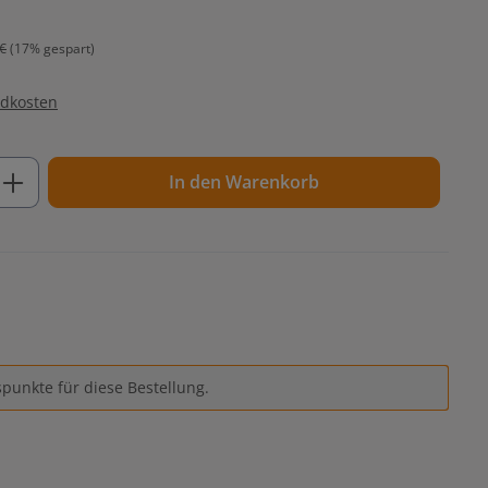
€
(17% gespart)
ndkosten
ib den gewünschten Wert ein oder benutz
In den Warenkorb
punkte für diese Bestellung.