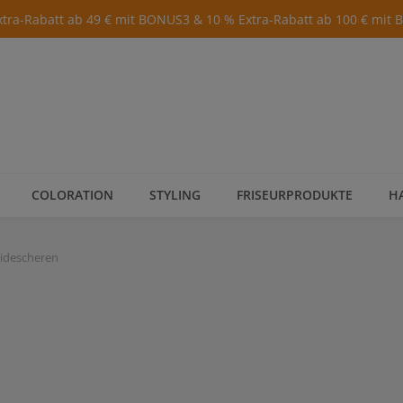
xtra-Rabatt ab 49 € mit BONUS3 & 10 % Extra-Rabatt ab 100 € mit
COLORATION
STYLING
FRISEURPRODUKTE
H
idescheren