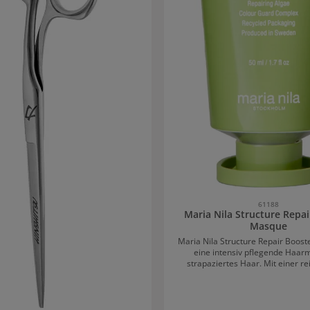
61188
Maria Nila Structure Repai
Masque
Maria Nila Structure Repair Boost
eine intensiv pflegende Haar
strapaziertes Haar. Mit einer re
Formel repariert sie geschädigte St
Maske kommen Algenextrakt, S
Glycerin und Sonnenblumenöl zum 
verleihen dem Haar nicht n