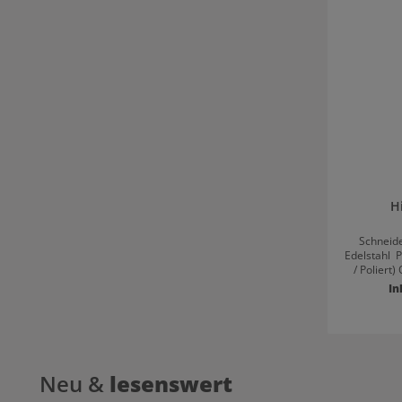
H
Schneideschere Hochw
Edelstahl Polierte Oberfläche (Violett / Schwarz
/ Poliert) Offset Design Hohlschliff (konvex) /
Slice Verstellbare Schraube (Schlitzschraube)
In
Angeschmied
Neu &
lesenswert