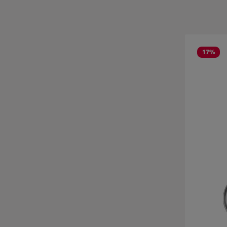
Produktgale
17
%