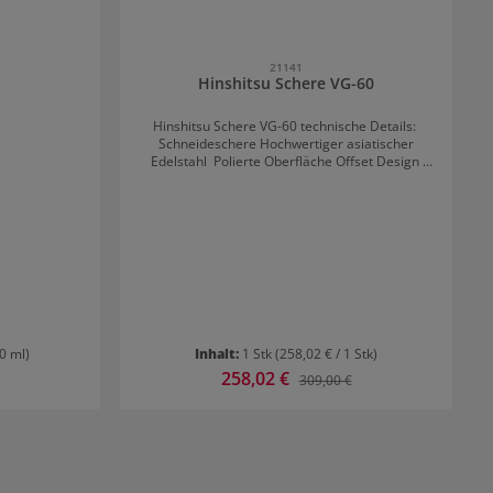
ondern auch
a
e Anwendung
weimal die
21141
Hinshitsu Schere VG-60
r einwirken
len.
Hinshitsu Schere VG-60 technische Details:
Schneideschere Hochwertiger asiatischer
Edelstahl Polierte Oberfläche Offset Design
Hohlschliff (konvex) / Slice Verstellbare
Rundkopfschraube Angeschmiedeter
Fingerhaken Integrierter Gummistopper für
Rechtshänder
00 ml)
Inhalt:
1 Stk
(258,02 € / 1 Stk)
Verkaufspreis:
258,02 €
r Preis:
Regulärer Preis:
309,00 €