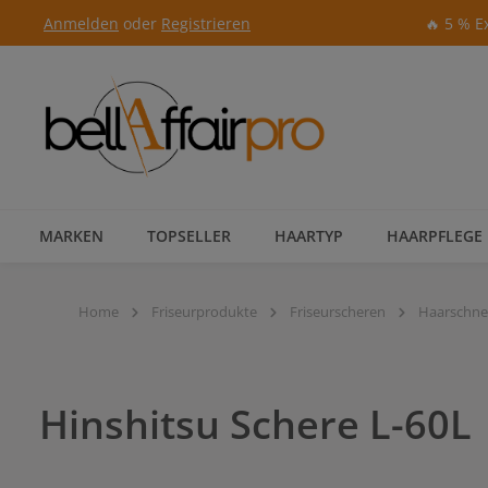
Anmelden
oder
Registrieren
🔥 5 % E
Zur Hauptnavigation springen
MARKEN
TOPSELLER
HAARTYP
HAARPFLEGE
Home
Friseurprodukte
Friseurscheren
Haarschne
Hinshitsu Schere L-60L