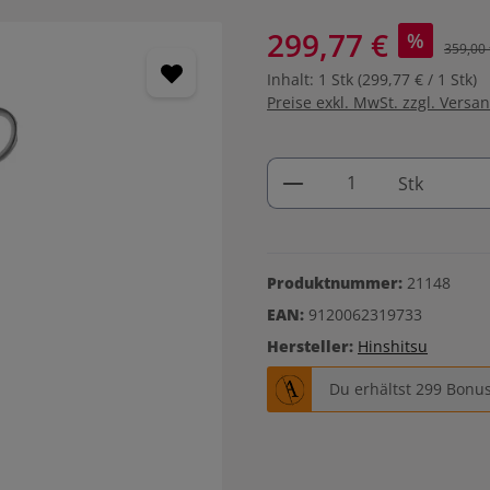
299,77 €
%
359,00 
Inhalt:
1 Stk
(299,77 € / 1 Stk)
Preise exkl. MwSt. zzgl. Versa
Produkt Anzahl: G
Stk
Produktnummer:
21148
EAN:
9120062319733
Hersteller:
Hinshitsu
Du erhältst 299 Bonus