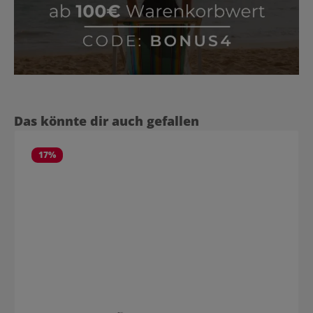
Produktgalerie überspringen
Das könnte dir auch gefallen
17
%