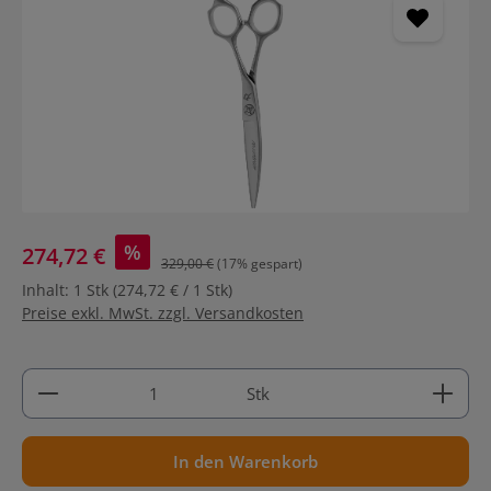
%
274,72 €
329,00 €
(17% gespart)
Inhalt:
1 Stk
(274,72 € / 1 Stk)
Preise exkl. MwSt. zzgl. Versandkosten
Produkt Anzahl: Gib den gewünschten Wert ein ode
Stk
In den Warenkorb