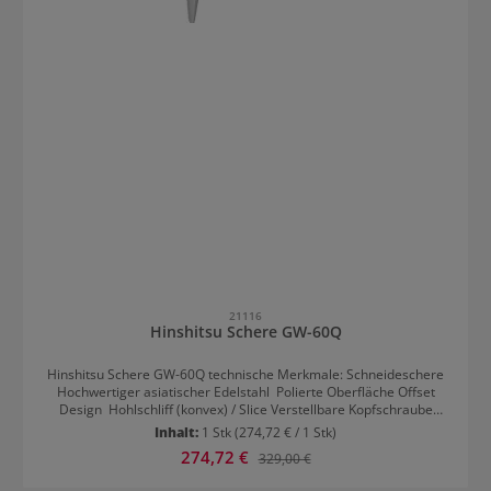
21116
Hinshitsu Schere GW-60Q
Hinshitsu Schere GW-60Q technische Merkmale: Schneideschere
Hochwertiger asiatischer Edelstahl Polierte Oberfläche Offset
Design Hohlschliff (konvex) / Slice Verstellbare Kopfschraube
Angeschmiedeter Fingerhaken Integrierter Gummistopper
Inhalt:
1 Stk
(274,72 € / 1 Stk)
Gelenkschonender drehbarer Daumenring für Rechtshänder
Verkaufspreis:
274,72 €
Regulärer Preis:
329,00 €