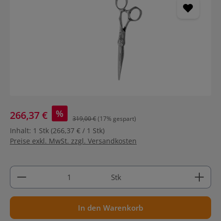
%
266,37 €
319,00 €
(17% gespart)
Inhalt:
1 Stk
(266,37 € / 1 Stk)
Preise exkl. MwSt. zzgl. Versandkosten
Produkt Anzahl: Gib den gewünschten Wert ein ode
Stk
In den Warenkorb