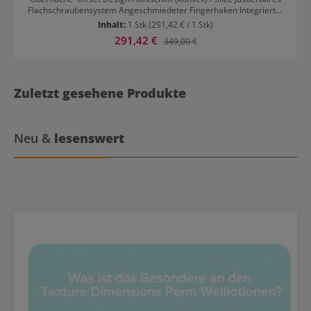
Flachschraubensystem Angeschmiedeter Fingerhaken Integrierter
Gummistopper für Rechtshänder
Inhalt:
1 Stk
(291,42 € / 1 Stk)
Verkaufspreis:
291,42 €
Regulärer Preis:
349,00 €
Zuletzt gesehene Produkte
Neu &
lesenswert