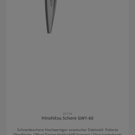
21114
Hinshitsu Schere GW1-60
Schneideschere Hochwertiger asiatischer Edelstahl Polierte
Oberfläche Offset Design Hohlschliff (konvex) / Slice Justierbares