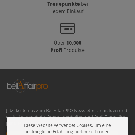
Treuepunkte
bei
jedem Einkauf
Über
10.000
Profi
Produkte
Jetzt kostenlos zum BellAffairPRO Newsletter anmelden und
exklusive Angebote, Produktneuheiten und Profi-Tipps direkt
per E-Mail erhalten.
Diese Website verwendet Cookies, um eine
bestmögliche Erfahrung bieten zu können.
E-Mail-Adresse*