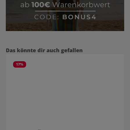
Produktgalerie überspringen
Das könnte dir auch gefallen
17
%