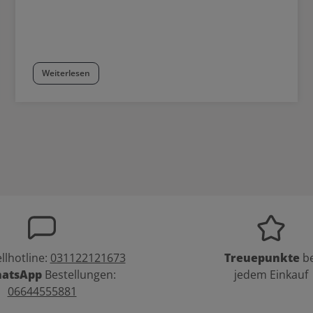
Weiterlesen
llhotline:
031122121673
Treuepunkte
be
atsApp
Bestellungen:
jedem Einkauf
06644555881