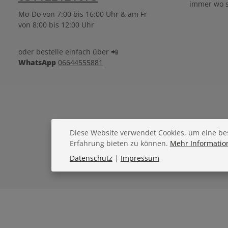
immer wo s
Mo-Do von 7:00 bis 16:00 Uhr & am Fr
von 8:00 bis 12:00 Uhr
oder bestelle einfach über 📲
WhatsApp
06644555881
Diese Website verwendet Cookies, um eine be
Erfahrung bieten zu können.
Mehr Information
Datenschutz
|
Impressum