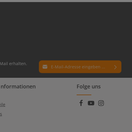
E-Mail-Adresse*
Mail erhalten.
Datenschutz
Die mit einem Stern (*) markierten Felder
Informationen
Folge uns
Ich habe die
Datenschutzbestimmungen
sind Pflichtfelder.
zur Kenntnis genommen und die
AGB
gelesen und bin mit ihnen einverstanden.
ile
Qs