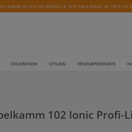
xtra-Rabatt ab 49 € mit BONUS3 & 10 % Extra-Rabatt ab 100 € mit
COLORATION
STYLING
FRISEURPRODUKTE
H
elkamm 102 Ionic Profi-L