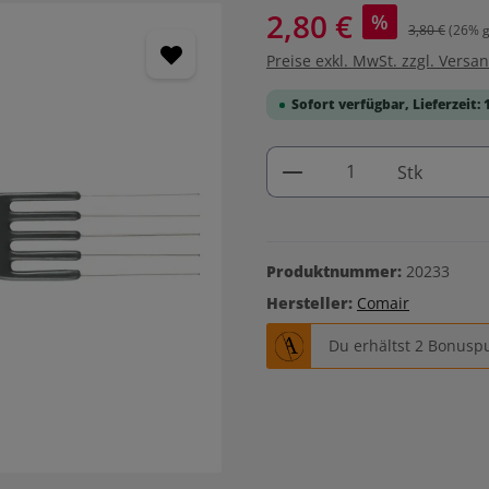
2,80 €
%
3,80 €
(26% g
Preise exkl. MwSt. zzgl. Versa
Sofort verfügbar, Lieferzeit: 
Produkt Anzahl: G
Stk
Produktnummer:
20233
Hersteller:
Comair
Du erhältst 2 Bonuspu