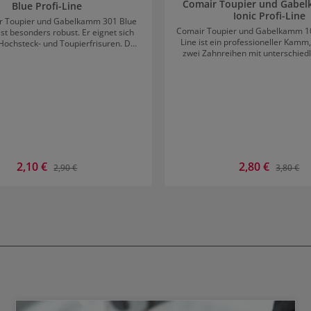
Comair Toupier und Gabe
Blue Profi-Line
Ionic Profi-Line
r Toupier und Gabelkamm 301 Blue
Comair Toupier und Gabelkamm 105
 ist besonders robust. Er eignet sich
Line ist ein professioneller Kamm
 Hochsteck- und Toupierfrisuren. Der
zwei Zahnreihen mit unterschiedl
ahnte Kamm macht das Toupieren
und Länge zum Toupieren geeigne
cht. Mithilfe des Gabelkamm können
entsteht im Haar schönes Volumen
rten Haare angehoben und gelockert
auseinanderliegenden Zähne a
Das Material ist widerstandsfähig
Kamms ermöglichen ein einfaches 
 Hitze und Chemikalien. Aufgrund
Haare.
itzeresistenz kann er auch gut ins
g miteingebunden werden. Der Kamm
ist besonders langlebig.
Verkaufspreis:
2,10 €
Verkaufspreis:
2,80 €
Regulärer Preis:
Regulärer
2,90 €
3,80 €