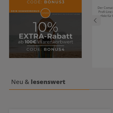
Der Comai
Profi-Line
perfekt für
feingez
kinderlei
die toupie
werden. 
gegenüber
seiner H
Föhnstylin
Neu &
lesenswert