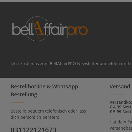
Jetzt kostenlos zum BellAffairPRO Newsletter anmelden und e
Bestellhotline & WhatsApp
Versand 
Bestellung
Versandkos
€ 4,99 Net
Bestelle bequem telefonisch oder lass
€ 5,99 Net
dich persönlich beraten:
Hat dein Pa
031122121673
Versandbes