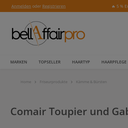
Anmelden
oder
Registrieren
🔥 5 % E
Zur Hauptnavigation springen
MARKEN
TOPSELLER
HAARTYP
HAARPFLEGE
Home
Friseurprodukte
Kämme & Bürsten
Comair Toupier und Gab