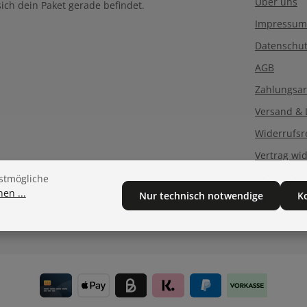
Über uns
ich dein Paket gerade befindet.
Impressum
Datenschu
AGB
Zahlungsar
Versand & 
Widerrufsr
Vertrag wi
Aktionsbe
stmögliche
en ...
Nur technisch notwendige
K
Neu im Sh