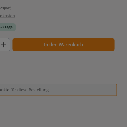
espart)
ndkosten
1-3 Tage
ib den gewünschten Wert ein oder benutz
In den Warenkorb
nkte für diese Bestellung.