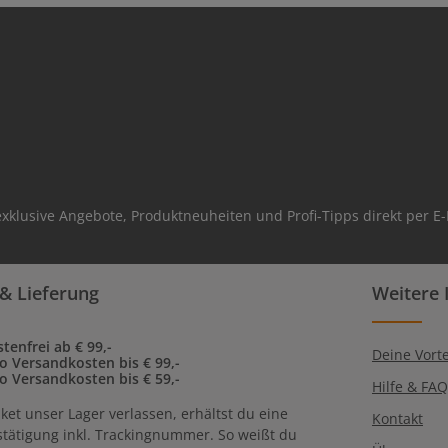
xklusive Angebote, Produktneuheiten und Profi-Tipps direkt per E-
& Lieferung
Weitere 
tenfrei ab € 99,-
Deine Vorte
to Versandkosten bis € 99,-
to Versandkosten bis € 59,-
Hilfe & FA
ket unser Lager verlassen, erhältst du eine
Kontakt
tätigung inkl. Trackingnummer. So weißt du