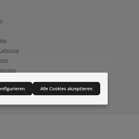
tz
ten
Lieferung
echt
derrufen
dingungen
onfigurieren
Alle Cookies akzeptieren
op