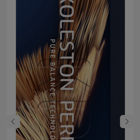
4% für Ton-in-Ton oder dunkler ohne Grauabdeckung, 6% für bis zu
1 Tonstufe Aufhellung, 9% für bis zu 2 Tonstufen Aufhellung, 12%
für bis zu 3 Tonstufen Aufhellung Grauabdeckung: Bei hohem
Weißanteil (über 50%) Pure Naturals Nuance hinzufügen Längen-
und Spitzenausgleich: Nach der Einwirkzeit das Haar anfeuchten
und 5-10 Minuten ohne Wärme einwirken lassen Nachbehandlung:
Color Service Farbnachbehandlung zur Farbstabilisierung
anwenden Wella Koleston Perfect Me+ Highlights auf einen Blick
Verlässliches und schonendes Farbergebnis Langanhaltende Farbe
Weniger Haarschäden Natürliches Farbergebnis Hohe Deckkraft
(bis 100%) Reduziertes Allergierisiko (wenn ME+ enthalten ist)
Pflegt das Haar und verleihen unglaublichen Glanz Farbmasse
lässt sich ganz einfach anmischen und leicht auswaschen Top
Rezeptur für eine genaue Anwendung Angenehmer Geruch
Koleston Perfect Farbkarte Finde deine Lieblingsfarbe mit der
Koleston Perfect Farbkarte zum Download als PDF Datei bei den
Produktdetails oben. In dieser finden sich neben der
Nuancenübersicht auch Mischungsempfehlungen.