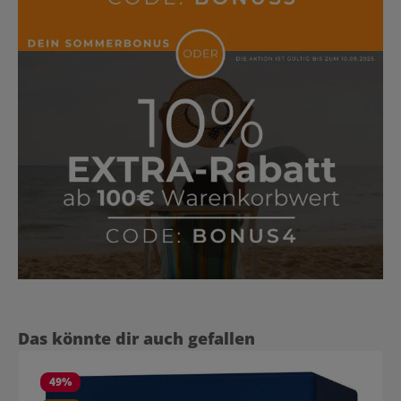
Produktgalerie überspringen
Das könnte dir auch gefallen
49
%