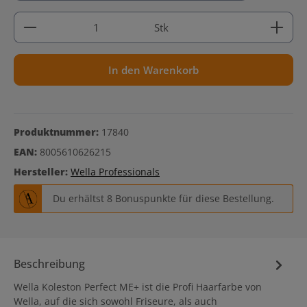
Produkt Anzahl: Gib den gewünschten Wert ein ode
Stk
In den Warenkorb
Produktnummer:
17840
EAN:
8005610626215
Hersteller:
Wella Professionals
Du erhältst 8 Bonuspunkte für diese Bestellung.
Beschreibung
Wella Koleston Perfect ME+ ist die Profi Haarfarbe von
Wella, auf die sich sowohl Friseure, als auch