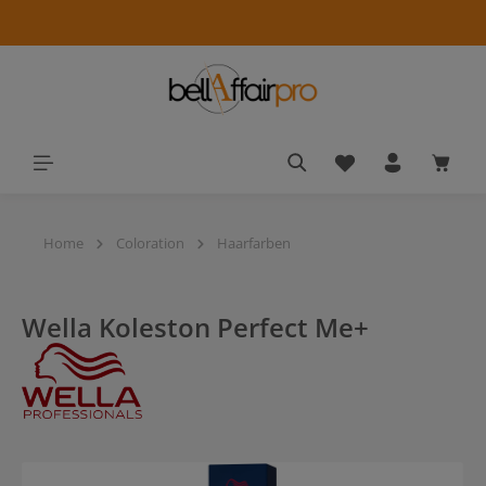
alt springen
Du hast 0 Produkt
Waren
Home
Coloration
Haarfarben
Wella Koleston Perfect Me+
Bildergalerie überspringen