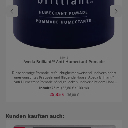
55042
Aveda Brilliant™ Anti-Humectant Pomade
Diese samtige Pomade ist feuchtigkeitsabweisend und verhindert
unerwünschtes Kräuseln und fliegende Haare. Aveda Brilliant™
Anti-Humectant Pomade bändigt Locken und verleiht dem Haar
einen gepflegten Look. Besonders wirksam bei hoher
Inhalt:
75 ml
(33,80 € / 100 ml)
Luftfeuchtigkeit. Vor oder nach dem Stylen in das Haar einarbeiten.
Verkaufspreis:
25,35 €
Regulärer Preis:
36,00 €
Eine besondere Wirkung wird erzielt, wenn die Pomade nach dem
Glattföhnen oder Glätten aufgetragen wird. Das Haar bleibt damit
länger glatt.
Produktgalerie überspringen
Kunden kauften auch: