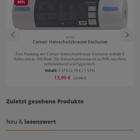
40
%
20753
Comair Halsschutzkrause Exclusive
Eine Packung der Comair Halsschutzkrause Exclusive enthält 5
Rollen mit je 100 Blatt. Die Halsschutzkrause ist zu 50% nassfest,
selbstklebend und hygienisch.
Inhalt:
5 STK
(2,78 € / 1 STK)
Verkaufspreis:
13,90 €
Regulärer Preis:
23,00 €
Zuletzt gesehene Produkte
Neu &
lesenswert