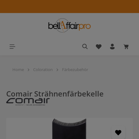
alt springen
Du hast 0 Produkt
Waren
Home
Coloration
Färbezubehör
Comair Strähnenfärbekelle
Bildergalerie überspringen