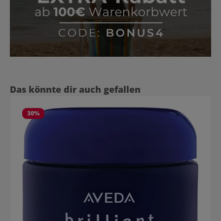
Produktgalerie überspringen
Das könnte dir auch gefallen
30
%