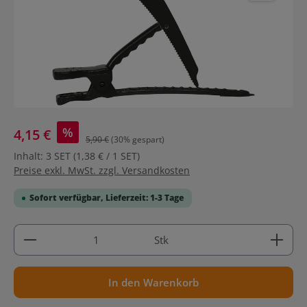
%
4,15 €
5,90 €
(30% gespart)
Inhalt:
3 SET
(1,38 € / 1 SET)
Preise exkl. MwSt. zzgl. Versandkosten
Sofort verfügbar, Lieferzeit: 1-3 Tage
Produkt Anzahl: Gib den gewünschten Wert ein ode
Stk
In den Warenkorb