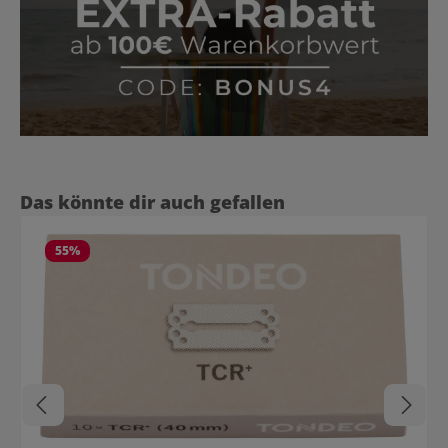
Produktgalerie überspringen
Das könnte dir auch gefallen
55
%