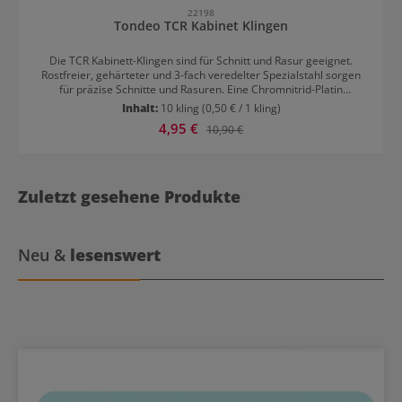
22198
Tondeo TCR Kabinet Klingen
Die TCR Kabinett-Klingen sind für Schnitt und Rasur geeignet.
Rostfreier, gehärteter und 3-fach veredelter Spezialstahl sorgen
für präzise Schnitte und Rasuren. Eine Chromnitrid-Platin
Versiegelung mit Teflon-Schicht verleiht den Klingen reibungslose
Inhalt:
10 kling
(0,50 € / 1 kling)
Gleitfähigkeit. Die Klingen sind geeignet für Sifter Style / Sifter
Verkaufspreis:
4,95 €
Regulärer Preis:
10,90 €
Classic / Sifter Tribal / Sifter Ergo.
Zuletzt gesehene Produkte
Neu &
lesenswert