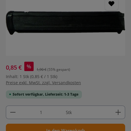
%
0,85 €
1,90 €
(55% gespart)
Inhalt:
1 Stk
(0,85 € / 1 Stk)
Preise exkl. MwSt. zzgl. Versandkosten
Sofort verfügbar, Lieferzeit: 1-3 Tage
Produkt Anzahl: Gib den gewünschten Wert ein ode
Stk
In den Warenkorb