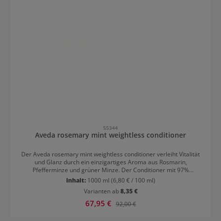
55344
Aveda rosemary mint weightless conditioner
Der Aveda rosemary mint weightless conditioner verleiht Vitalität
und Glanz durch ein einzigartiges Aroma aus Rosmarin,
Pfefferminze und grüner Minze. Der Conditioner mit 97%
natürlichen Inhaltsstoffen aus Pflanzen entwirrt das Haar und wirkt
Inhalt:
1000 ml
(6,80 € / 100 ml)
gegen statische Aufladung. Durch die schwerelose Formel wird das
Varianten ab
8,35 €
Haar nicht beschwert.
Verkaufspreis:
67,95 €
Regulärer Preis:
92,00 €