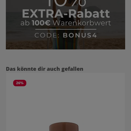
Produktgalerie überspringen
Das könnte dir auch gefallen
26
%