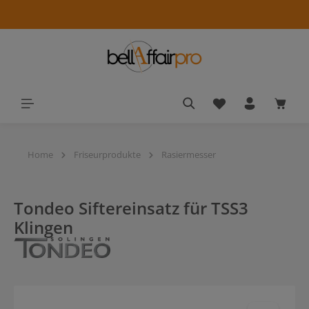
alt springen
Du hast 0 Produkt
Waren
Home
Friseurprodukte
Rasiermesser
Tondeo Siftereinsatz für TSS3
Klingen
Bildergalerie überspringen