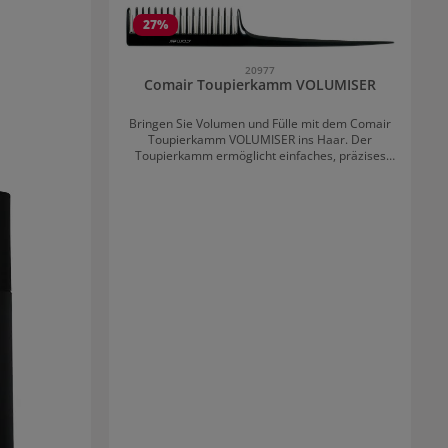
27
%
20977
Comair Toupierkamm VOLUMISER
Bringen Sie Volumen und Fülle mit dem Comair
Toupierkamm VOLUMISER ins Haar. Der
Toupierkamm ermöglicht einfaches, präzises
Toupieren dank der lang-kurz Zahnung. Der
Kamm hat einen dünnen Stiel für perfekte
Abtrennung. Da der Volumiser abwaschbar ist,
ist er sehr hygienisch.