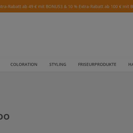
xtra-Rabatt ab 49 € mit BONUS3 & 10 % Extra-Rabatt ab 100 € mit
COLORATION
STYLING
FRISEURPRODUKTE
H
oo