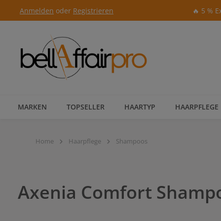
Anmelden
oder
Registrieren
🔥 5 % E
Zur Hauptnavigation springen
MARKEN
TOPSELLER
HAARTYP
HAARPFLEGE
Home
Haarpflege
Shampoos
Axenia Comfort Shamp