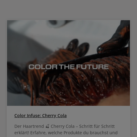
rer zehn Minuten lang direkt auf die
nwickler entfernen
len. Tipp: Bei sehr langem
ie Einwirkzeit um fünf Minuten
. Es wird ganz besonders empfohlen
egebene Einwirkzeit einzuhalten.
Color Infuse: Cherry Cola
Der Haartrend 🍒 Cherry Cola – Schritt für Schritt
erklärt! Erfahre, welche Produkte du brauchst und