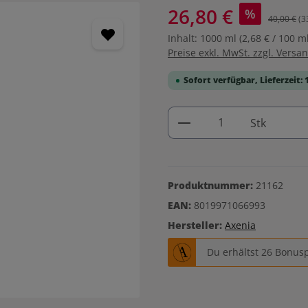
26,80 €
%
40,00 €
(3
Inhalt:
1000 ml
(2,68 € / 100 ml
Preise exkl. MwSt. zzgl. Versa
Sofort verfügbar, Lieferzeit: 
Produkt Anzahl: G
Stk
Produktnummer:
21162
EAN:
8019971066993
Hersteller:
Axenia
Du erhältst 26 Bonusp