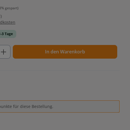
3% gespart)
)
ndkosten
1-3 Tage
ib den gewünschten Wert ein oder benutz
In den Warenkorb
unkte für diese Bestellung.