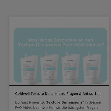
lassen. Je nach Haartyp 5-18 Minuten einwirken
lassen. Gründlich ausspülen und mit dem
Neutralisie
Wickler sättigen. Die Locke
und gründlich ausspü
Haar d
verlängern
die ang
Goldwell Texture Dimensions: Fragen & Antworten
Du hast Fragen zu
Texture Dimensions
? In diesem
FAQ-Video beantworten wir die häufigsten Fragen