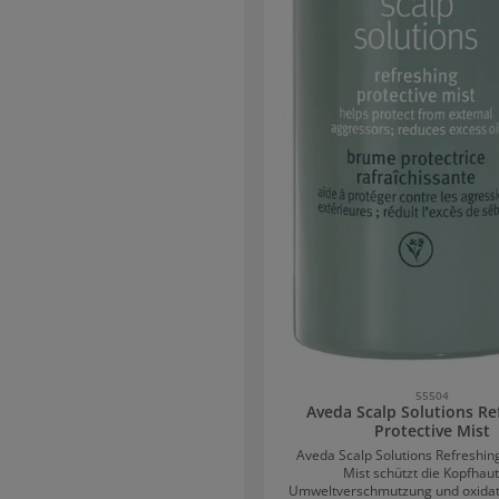
ert. Mit dem Wellaplex No. 2 Bond
bilizer werden abgebrochene
ndungen repariert und gekräftigt.
chemische Prozesse verursachte
rden reduziert und der pH-Wert des
n. Das Treatment ist ein
tarker Farbstabilisierer, der für ein
indringen der Farbmoleküle im Haar
 ermöglicht eine optimale Haltbarkeit
r Farbe. Mit OPTI pH System
stützt eine optimale Farb- und
stimmt auf das Wella
als Farbsortiment und Blondierungen
55504
Aveda Scalp Solutions Re
Protective Mist
Aveda Scalp Solutions Refreshing
Mist schützt die Kopfhaut
Umweltverschmutzung und oxidat