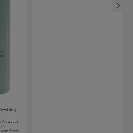
freshing
 Protective
 vor
ivem Stress.