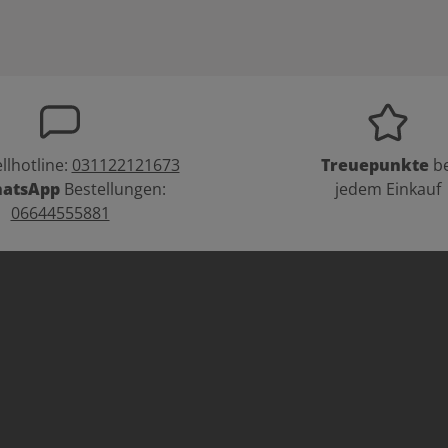
llhotline:
031122121673
Treuepunkte
be
atsApp
Bestellungen:
jedem Einkauf
06644555881