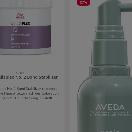
27
%
45364
llaplex No. 2 Bond Stabilizer
lex No. 2 Bond Stabilizer repariert
die Haarstruktur nach der Coloration,
ung oder Hellerfärbung. Er stellt
gen die Pflege des Haares nach
hen Behandlungen dar und kann
 zu Hause angewendet werden.
& Kräftigung für gefärbtes Haar mit
ex No. 2 Bond Stabilizer Nach
chen Behandlungen ist das Haar
s angegriffen, sensibilisiert und