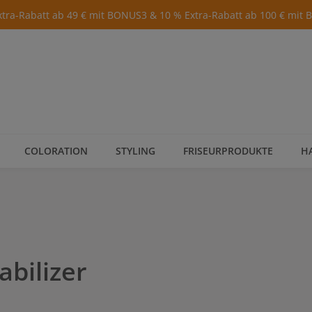
xtra-Rabatt ab 49 € mit BONUS3 & 10 % Extra-Rabatt ab 100 € mit
COLORATION
STYLING
FRISEURPRODUKTE
H
abilizer