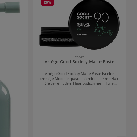
26
%
79347
Artègo Good Society Matte Paste
Artègo Good Society Matte Paste ist eine
cremige Modellierpaste mit mittelstarken Halt.
Sie verleiht dem Haar optisch mehr Fülle,
Volumen und Dichte. Matte Paste ist perfekt für
einen Messy Look mit Matt-Effekt. Die Formel
enthält Zeolithe und Bambusholzkohle.
Außerdem hält das Styling deutlich länger.
Artègo Good Society Matte Paste: Anwendung
Eine kleine Menge der Creme in den
Handflächen verteilen und in das Haar
einarbeiten. Danach wie gewohnt stylen.