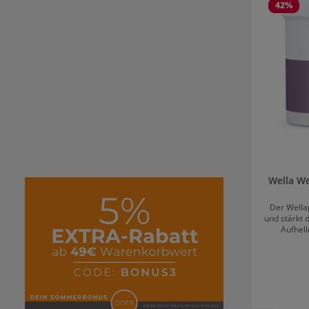
42
%
Wella We
Der Wellap
und stärkt 
Aufhell
sozusa
chemisc
bequem
Reparatur 
Wellapl
chemis
besonder