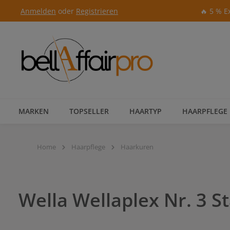
Anmelden
oder
Registrieren
🔥 5 % E
Zur Hauptnavigation springen
MARKEN
TOPSELLER
HAARTYP
HAARPFLEGE
Home
Haarpflege
Haarkuren
Wella Wellaplex Nr. 3 St