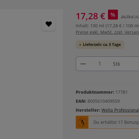
17,28 €
%
29,75 €
(4
Inhalt:
100 ml
(17,28 € / 100 ml
Preise exkl. MwSt. zzgl. Versa
Lieferzeit: ca. 5 Tage
Produkt Anzahl: G
Stk
Produktnummer:
17781
EAN:
8005610409559
Hersteller:
Wella Professiona
Du erhältst 17 Bonusp