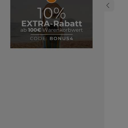
strapazi
Sta
Haarverbi
Durch 
Schäden we
Haares ausgegliche
leistungss
optimales E
sorgt. Dies
und Intensität de
unter
Aufhellentwicklung Abge
Profession