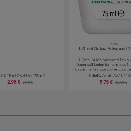
16969
L'Oréal Dulcia Advanced 
L'Oréal Dulcia Advanced Tonique
Dauerwell-Lotion für normales N
klassische, kräftige Locken zu erz
G sorgen für Stärke, Elastizität und
alt:
18 ml
(16,44 € / 100 ml)
Inhalt:
75 ml
(7,67 € / 10
Haar wird durch Feuchtigkeits
Verkaufspreis:
2,96 €
Verkaufspreis:
5,75 €
Regulärer Preis:
Regulärer
5,10 €
15,60 €
geschonkt und die Haarfaser re
Anwendungstipps für L'Oréal Dul
Tonique 1 Nur für den professionellen
Gebrauch. Einweghandschuhe tragen. Für
optimale Ergebnisse das daz
Fixiermittel verwenden