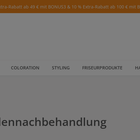
xtra-Rabatt ab 49 € mit BONUS3 & 10 % Extra-Rabatt ab 100 € mit
COLORATION
STYLING
FRISEURPRODUKTE
H
llennachbehandlung