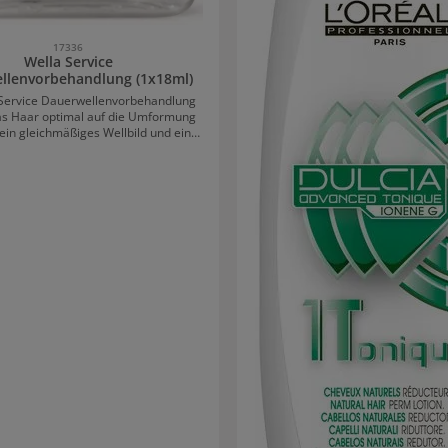
17336
Wella Service
llenvorbehandlung (1x18ml)
 Service Dauerwellenvorbehandlung
as Haar optimal auf die Umformung
 ein gleichmäßiges Wellbild und eine
geformte Welle vom Ansatz bis zur
elt wird, ist die Vorbehandlung ideal.
 Strukturunterschiede aus, sodass die
che geglättet wird. Zudem pflegt die
haltige Wirkformel, um Schäden
vorzubeugen.