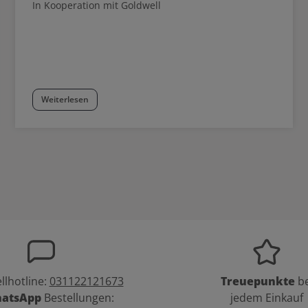
In Kooperation mit Goldwell
Weiterlesen
llhotline:
031122121673
Treuepunkte
be
atsApp
Bestellungen:
jedem Einkauf