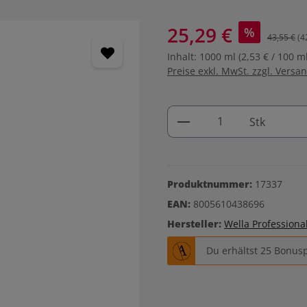
25,29 €
%
43,55 €
(4
Inhalt:
1000 ml
(2,53 € / 100 ml
Preise exkl. MwSt. zzgl. Versa
Produkt Anzahl: G
Stk
Produktnummer:
17337
EAN:
8005610438696
Hersteller:
Wella Professiona
Du erhältst 25 Bonusp