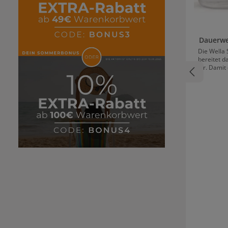
Dauerwe
Die Wella
bereitet d
vor. Damit
perfekt 
Spitze erzi
Sie gleicht
Haaroberflä
reich