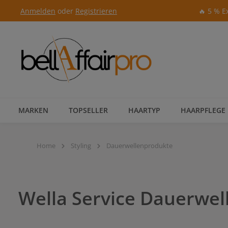
Anmelden
oder
Registrieren
🔥 5 % E
Zur Hauptnavigation springen
MARKEN
TOPSELLER
HAARTYP
HAARPFLEGE
Home
Styling
Dauerwellenprodukte
Wella Service Dauerwe