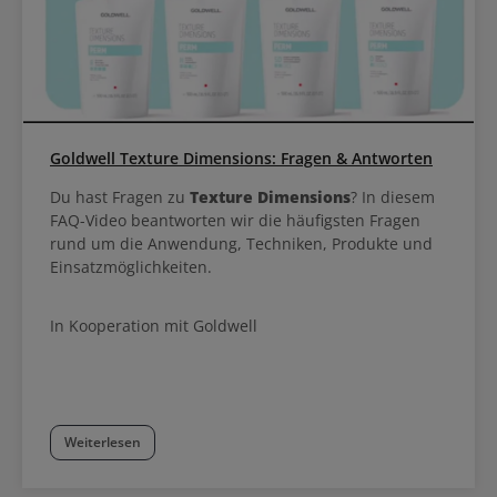
Bonding Color Mask 300ml: Alles auf einen Blick Tiefenpflege
Farbauffrischung, Neutralisation oder Colorplay 5-20 Minuten
Einwirkzeit Bis zu 15 Haarwäschen haltbar 14 untereinander
mischbare Nuancen
Goldwell Texture Dimensions: Fragen & Antworten
Du hast Fragen zu
Texture Dimensions
? In diesem
FAQ-Video beantworten wir die häufigsten Fragen
rund um die Anwendung, Techniken, Produkte und
Einsatzmöglichkeiten.
In Kooperation mit Goldwell
Weiterlesen