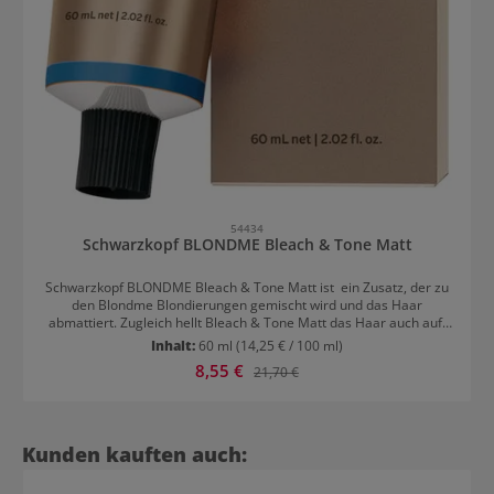
54434
Schwarzkopf BLONDME Bleach & Tone Matt
Schwarzkopf BLONDME Bleach & Tone Matt ist ein Zusatz, der zu
den Blondme Blondierungen gemischt wird und das Haar
abmattiert. Zugleich hellt Bleach & Tone Matt das Haar auch auf.
Schwarzkopf BLONDME Bleach & Tone Matt: Vorteile Das Additiv
Inhalt:
60 ml
(14,25 € / 100 ml)
wurde entwickelt, um ein helles, mattes Blond zu verleihen. Die
Verkaufspreis:
8,55 €
Regulärer Preis:
21,70 €
spezielle Formel ist einfach anzuwenden und schonend zum Haar.
Die Bleaching-Creme hellt das Haar auf und verleiht gleichzeitig
ein mattes Finish. Das Ergebnis ist ein gleichmäßiger, strahlender
Blondton ohne unerwünschte Gelb- oder Orangetöne. Schwarzkopf
BLONDME Bleach & Tone Matt: Anwendungstipps Auf das
Produktgalerie überspringen
Kunden kauften auch:
trockene, nicht shampoonierte Haar auftragen. Sofort nach dem
Anmischen auf das Haar auftragen. Flexible