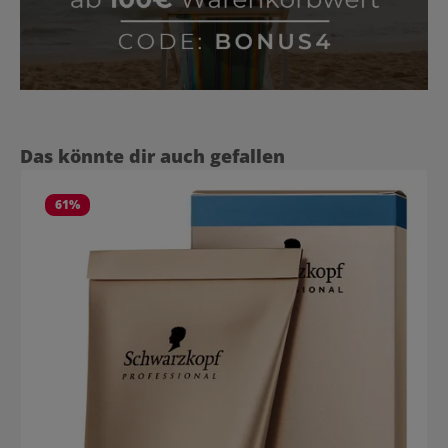
Produktgalerie überspringen
Das könnte dir auch gefallen
61
%