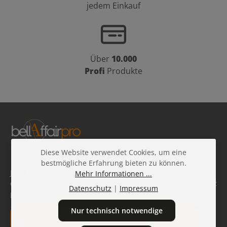
jedem Einkauf
Über
10.000
Profi
Produkte
Diese Website verwendet Cookies, um eine
bestmögliche Erfahrung bieten zu können.
Jetzt kostenlos zum BellAffairPRO Newsletter anmelden und
Mehr Informationen ...
exklusive Angebote, Produktneuheiten und Profi-Tipps direkt
Datenschutz
|
Impressum
per E-Mail erhalten.
Nur technisch notwendige
E-Mail-Adresse*