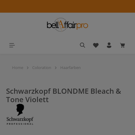
alt springen
Du hast 0 Produkt
Waren
Home
Coloration
Haarfarben
Schwarzkopf BLONDME Bleach &
Tone Violett