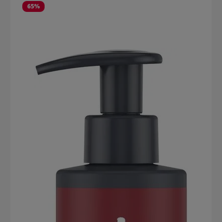
Mischungsverhältnisse für anpassbare Nuancierungseffekte
65
%
Geeignet für die Anwendung mit und ohne Kopfhautkontakt 20-45
Minuten einwirken lassen