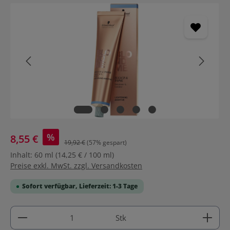
Bildergalerie überspringen
%
8,55 €
19,92 €
(57% gespart)
Inhalt:
60 ml
(14,25 € / 100 ml)
Preise exkl. MwSt. zzgl. Versandkosten
Sofort verfügbar, Lieferzeit: 1-3 Tage
Produkt Anzahl: Gib den gewünschten Wert ein ode
Stk