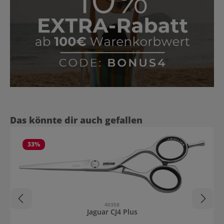
Produktgalerie überspringen
Das könnte dir auch gefallen
33
%
40358
Jaguar CJ4 Plus