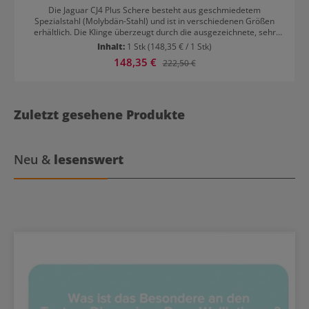
Die Jaguar CJ4 Plus Schere besteht aus geschmiedetem
Spezialstahl (Molybdän-Stahl) und ist in verschiedenen Größen
erhältlich. Die Klinge überzeugt durch die ausgezeichnete, sehr
lang anhaltende Schärfe.
Inhalt:
1 Stk
(148,35 € / 1 Stk)
Verkaufspreis:
148,35 €
Regulärer Preis:
222,50 €
Zuletzt gesehene Produkte
Neu &
lesenswert