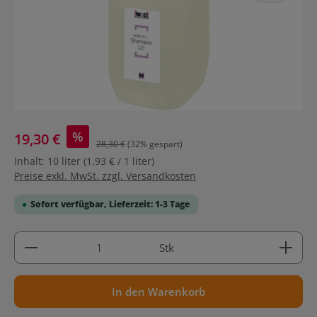
%
19,30 €
28,30 €
(32% gespart)
Inhalt:
10 liter
(1,93 € / 1 liter)
Preise exkl. MwSt. zzgl. Versandkosten
Sofort verfügbar, Lieferzeit: 1-3 Tage
Produkt Anzahl: Gib den gewünschten Wert ein ode
Stk
In den Warenkorb