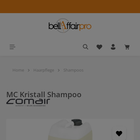
alt springen
Du hast 0 Produkt
Waren
Home
Haarpflege
Shampoos
MC Kristall Shampoo
Bildergalerie überspringen